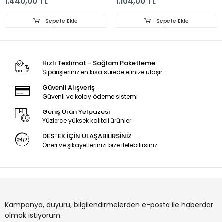
65PUS6753, LED BAR,
PHILIPS, LB43014, GJ-
1.440,00 TL
1.104,00 TL
LB65047 V1_03,
2K16-430-D512-V4
LB65047 V1_03,
Sepete Ekle
Sepete Ekle
TPT650UA-QVN06
ORJİNAL LED BAR
Hızlı Teslimat - Sağlam Paketleme
Siparişleriniz en kısa sürede elinize ulaşır.
Güvenli Alışveriş
Güvenli ve kolay ödeme sistemi
Geniş Ürün Yelpazesi
Yüzlerce yüksek kaliteli ürünler
DESTEK İÇİN ULAŞABİLİRSİNİZ
Öneri ve şikayetlerinizi bize iletebilirsiniz.
Kampanya, duyuru, bilgilendirmelerden e-posta ile haberdar
olmak istiyorum.