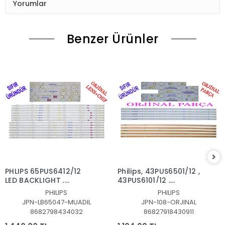
Yorumlar
Benzer Ürünler
PHLIPS 65PUS6412/12
Philips, 43PUS6501/12 ,
LED BACKLIGHT ,
43PUS6101/12 ,
65PUS6523,
43PUS6201/12,
PHILIPS
PHILIPS
65PUS6162/12,
43PUS7202,
JPN-LB65047-MUADIL
JPN-108-ORJINAL
65PUS6262,
43PUS6551, LED BAR
8682798434032
86827918430911
65PUS6703,
TAKIMI, ORJİNALİ