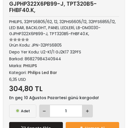
GJPHP322X6PB99-J, TPT320B5-
FHBF40.K,
PHILIPS, 32PFS6805/62, 12, 32PHS6605/12, 32PFS6855/12,
LED BAR, BACKLGHT, PANEL LEDLERİ, LB-DM3030-
GJPHP322X6PB99-J, TPT320B5-FHBF40.K,
Ürün Kodu:
JPN-32PFS6805
Depo Yer Kodu:
U2-K1/1 GJ2K17 32PFS
Barkod:
86827984340944
Marka:
PHILIPS
Kategori:
Philips Led Bar
6,35 USD
304,80 TL
En geç 10 Ağustos Pazartesi günü kargoda!
Adet