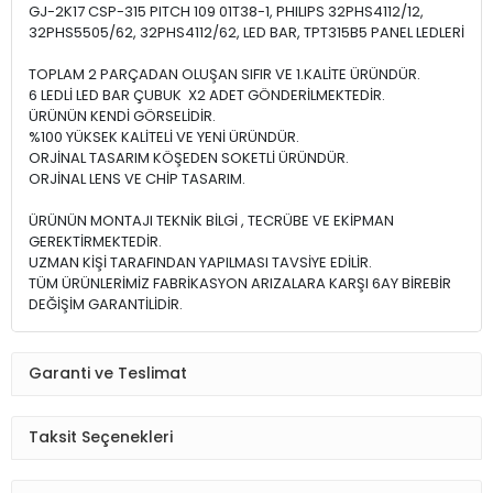
GJ-2K17 CSP-315 PITCH 109 01T38-1, PHILIPS 32PHS4112/12,
32PHS5505/62, 32PHS4112/62, LED BAR, TPT315B5 PANEL LEDLERİ
TOPLAM 2 PARÇADAN OLUŞAN SIFIR VE 1.KALİTE ÜRÜNDÜR.
6 LEDLİ LED BAR ÇUBUK X2 ADET GÖNDERİLMEKTEDİR.
ÜRÜNÜN KENDİ GÖRSELİDİR.
%100 YÜKSEK KALİTELİ VE YENİ ÜRÜNDÜR.
ORJİNAL TASARIM KÖŞEDEN SOKETLİ ÜRÜNDÜR.
ORJİNAL LENS VE CHİP TASARIM.
ÜRÜNÜN MONTAJI TEKNİK BİLGİ , TECRÜBE VE EKİPMAN
GEREKTİRMEKTEDİR.
UZMAN KİŞİ TARAFINDAN YAPILMASI TAVSİYE EDİLİR.
TÜM ÜRÜNLERİMİZ FABRİKASYON ARIZALARA KARŞI 6AY BİREBİR
DEĞİŞİM GARANTİLİDİR.
Garanti ve Teslimat
Taksit Seçenekleri