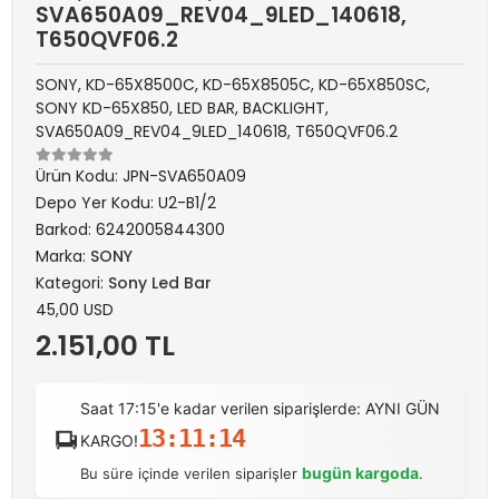
SVA650A09_REV04_9LED_140618,
T650QVF06.2
SONY, KD-65X8500C, KD-65X8505C, KD-65X850SC,
SONY KD-65X850, LED BAR, BACKLIGHT,
SVA650A09_REV04_9LED_140618, T650QVF06.2
Ürün Kodu:
JPN-SVA650A09
Depo Yer Kodu:
U2-B1/2
Barkod:
6242005844300
Marka:
SONY
Kategori:
Sony Led Bar
45,00 USD
2.151,00 TL
Saat 17:15'e kadar verilen siparişlerde: AYNI GÜN
13:11:14
KARGO!
bugün kargoda
Bu süre içinde verilen siparişler
.