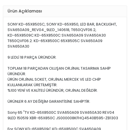
Ürün Açıklaması
SONY KD-65X850SC, SONY KD-65X850, LED BAR, BACKLIGHT,
SVA650A09_REV04_9LED_140618, T650QVF06.2,
KD-65X8509C KD-65X8500C SVA650A09 SVA650A30
T650QVF06.2. KD-65X8500C 65X8505C SVA650A09
SVA650A30
9 LEDLİ 18 PARÇA ÜRÜNDÜR.
TOPLAM 18 PARÇADAN OLUŞAN ORJİNAL TASARIMA SAHİP
ÜRÜNDÜR.
ÜRÜN ORJİNAL SOKET, ORJİNAL MERCEK VE LED CHİP
KULLANILARAK ÜRETİLMİŞTİR.
%100 YENİ VE KALİTELİ ÜRÜNDÜR, ORJİNAL DEĞİLDİR.
ÜRÜNLER 6 AY DEĞİŞİM GARANTİSİNE SAHİPTİR.
Sony 65 "TV KD-65X8500C SVA650A09 SVA650A30 REV04
9LED 150519 XBR-65X850C JS000008KFHQ4540B595-ZB1303
For SONY KD-65X8509C KD-65X8500C SVA650A09