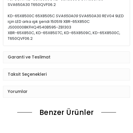
SVA650A30 T650QVF06.2
KD-65X8500C 65X8505C
SVA650A09
SVA650A30 REV04 9LED
için LED arka ışık şeridi 150519 XBR-65X850C
JS000008KFHQ4540B595-ZB1303
XBR-65X850C, KD-65X8507C, KD-65X8509C, KD-65X8500C,
T650QVF06.2
Garanti ve Teslimat
Taksit Seçenekleri
Yorumlar
Benzer Ürünler