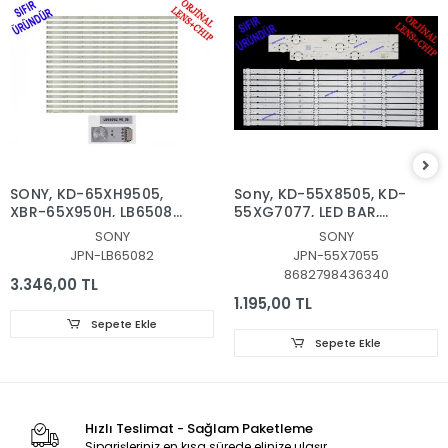
SONY, KD-65XH9505,
Sony, KD-55X8505, KD-
XBR-65X950H, LB65082
55XG7077, LED BAR,
V0_05, LED BAR
BACKLIGHT,
SONY
SONY
BACKLIGHT, PANEL
L3_L_E5_BWP_S6_1_R1.0_S
JPN-LB65082
JPN-55X7055
LEDLERİ
00727A
8682798436340
3.346,00 TL
1.195,00 TL
Sepete Ekle
Sepete Ekle
Hızlı Teslimat - Sağlam Paketleme
Siparişleriniz en kısa sürede elinize ulaşır.