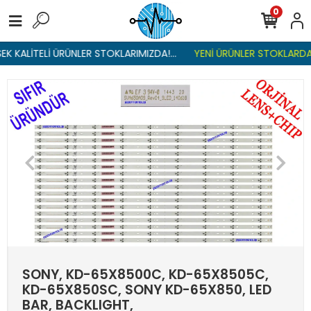
0
K KALİTELİ ÜRÜNLER STOKLARIMIZDA!...
YENİ ÜRÜNLER STOKLARDA ,
SONY, KD-65X8500C, KD-65X8505C,
KD-65X850SC, SONY KD-65X850, LED
BAR, BACKLIGHT,