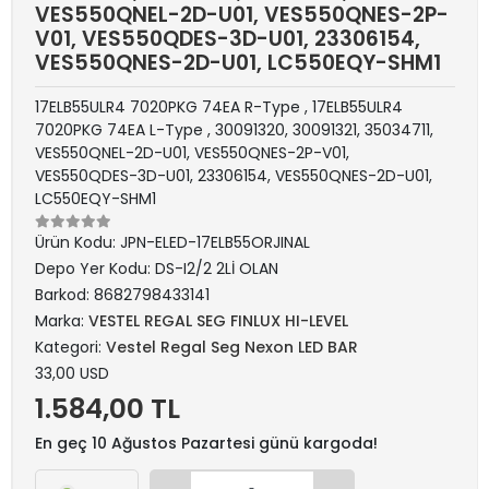
VES550QNEL-2D-U01, VES550QNES-2P-
V01, VES550QDES-3D-U01, 23306154,
VES550QNES-2D-U01, LC550EQY-SHM1
17ELB55ULR4 7020PKG 74EA R-Type , 17ELB55ULR4
7020PKG 74EA L-Type , 30091320, 30091321, 35034711,
VES550QNEL-2D-U01, VES550QNES-2P-V01,
VES550QDES-3D-U01, 23306154, VES550QNES-2D-U01,
LC550EQY-SHM1
Ürün Kodu:
JPN-ELED-17ELB55ORJINAL
Depo Yer Kodu:
DS-I2/2 2Lİ OLAN
Barkod:
8682798433141
Marka:
VESTEL REGAL SEG FINLUX HI-LEVEL
Kategori:
Vestel Regal Seg Nexon LED BAR
33,00 USD
1.584,00 TL
En geç 10 Ağustos Pazartesi günü kargoda!