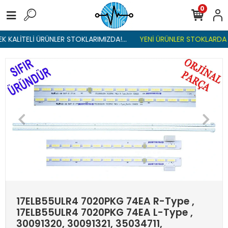
0
 KALİTELİ ÜRÜNLER STOKLARIMIZDA!...
YENİ ÜRÜNLER STOKLARDA , 
17ELB55ULR4 7020PKG 74EA R-Type ,
17ELB55ULR4 7020PKG 74EA L-Type ,
30091320, 30091321, 35034711,