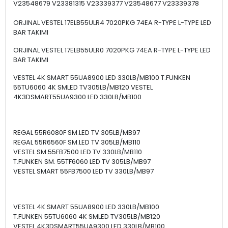
V23548679 V23381315 V23339377 V23548677 V23339378
ORJINAL VESTEL 17ELB55ULR4 7020PKG 74EA R-TYPE L-TYPE LED
BAR TAKIMI
ORJINAL VESTEL 17ELB55ULR0 7020PKG 74EA R-TYPE L-TYPE LED
BAR TAKIMI
VESTEL 4K SMART 55UA8900 LED 330LB/MB100 T.FUNKEN
55TU6060 4K SMLED TV305LB/MB120 VESTEL
4K3DSMART55UA9300 LED 330LB/MB100
REGAL 55R6080F SM.LED TV 305LB/MB97
REGAL 55R6560F SM.LED TV 305LB/MB110
VESTEL SM.55FB7500 LED TV 330LB/MB110
T.FUNKEN SM. 55TF6060 LED TV 305LB/MB97
VESTEL SMART 55FB7500 LED TV 330LB/MB97
VESTEL 4K SMART 55UA8900 LED 330LB/MB100
T.FUNKEN 55TU6060 4K SMLED TV305LB/MB120
VESTEL 4K3DSMART55UA9300 LED 330LB/MB100