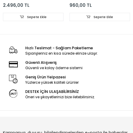
30108747CB11
2.496,00 TL
960,00 TL
Sepete Ekle
Sepete Ekle
Hızlı Teslimat - Sağlam Paketleme
Siparişleriniz en kısa sürede elinize ulaşır.
Güvenli Alışveriş
Güvenli ve kolay ödeme sistemi
Geniş Ürün Yelpazesi
Yüzlerce yüksek kaliteli ürünler
DESTEK İÇİN ULAŞABİLİRSİNİZ
Öneri ve şikayetlerinizi bize iletebilirsiniz.
Kampanya, duyuru, bilgilendirmelerden e-posta ile haberdar