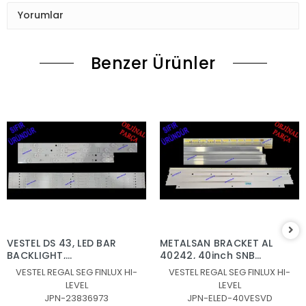
Yorumlar
Benzer Ürünler
VESTEL DS 43, LED BAR
METALSAN BRACKET AL
BACKLIGHT,
40242, 40inch SNB
JL.D430B1330-078AS-
7020PKG 60EA REV0.6
VESTEL REGAL SEG FINLUX HI-
VESTEL REGAL SEG FINLUX HI-
M_V04, JL.D430B1330-
131219, 30080939
LEVEL
LEVEL
078BS-M_V03,
JPN-23836973
JPN-ELED-40VESVD
30108746CA11 ,