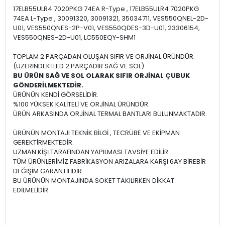
17ELB55ULR4 7020PKG 74EA R-Type , 17ELB55ULR4 7020PKG
74EA L-Type , 30091320, 30091321, 35034711, VES550QNEL-2D-
U01, VES550QNES-2P-V01, VES550QDES-3D-U01, 23306154,
VES550QNES-2D-U01, LC550EQY-SHM1
TOPLAM 2 PARÇADAN OLUŞAN SIFIR VE ORJİNAL ÜRÜNDÜR.
(ÜZERİNDEKİ LED 2 PARÇADIR SAĞ VE SOL)
BU ÜRÜN SAĞ VE SOL OLARAK SIFIR ORJİNAL ÇUBUK
GÖNDERİLMEKTEDİR.
ÜRÜNÜN KENDİ GÖRSELİDİR.
%100 YÜKSEK KALİTELİ VE ORJİNAL ÜRÜNDÜR.
ÜRÜN ARKASINDA ORJİNAL TERMAL BANTLARI BULUNMAKTADIR.
ÜRÜNÜN MONTAJI TEKNİK BİLGİ , TECRÜBE VE EKİPMAN
GEREKTİRMEKTEDİR.
UZMAN KİŞİ TARAFINDAN YAPILMASI TAVSİYE EDİLİR.
TÜM ÜRÜNLERİMİZ FABRİKASYON ARIZALARA KARŞI 6AY BİREBİR
DEĞİŞİM GARANTİLİDİR.
BU ÜRÜNÜN MONTAJINDA SOKET TAKILIRKEN DİKKAT
EDİLMELİDİR.