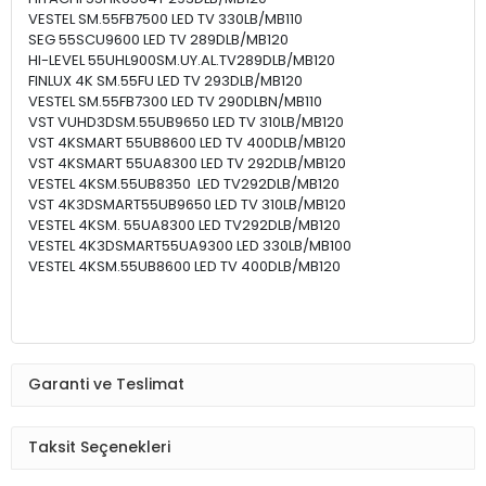
VESTEL SM.55FB7500 LED TV 330LB/MB110
SEG 55SCU9600 LED TV 289DLB/MB120
HI-LEVEL 55UHL900SM.UY.AL.TV289DLB/MB120
FINLUX 4K SM.55FU LED TV 293DLB/MB120
VESTEL SM.55FB7300 LED TV 290DLBN/MB110
VST VUHD3DSM.55UB9650 LED TV 310LB/MB120
VST 4KSMART 55UB8600 LED TV 400DLB/MB120
VST 4KSMART 55UA8300 LED TV 292DLB/MB120
VESTEL 4KSM.55UB8350 LED TV292DLB/MB120
VST 4K3DSMART55UB9650 LED TV 310LB/MB120
VESTEL 4KSM. 55UA8300 LED TV292DLB/MB120
VESTEL 4K3DSMART55UA9300 LED 330LB/MB100
VESTEL 4KSM.55UB8600 LED TV 400DLB/MB120
Garanti ve Teslimat
Taksit Seçenekleri