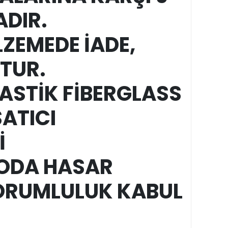
DIR.
LZEMEDE İADE,
TUR.
ASTİK FİBERGLASS
SATICI
İ
GODA HASAR
ORUMLULUK KABUL