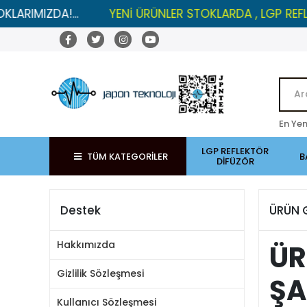
IZDA!...
YENİ ÜRÜNLER STOKLARDA , LGP REFLEKTÖR
En Yen
LGP REFLEKTÖR
TÜM KATEGORİLER
B
DİFÜZÖR
Destek
ÜRÜN 
Hakkımızda
ÜR
Gizlilik Sözleşmesi
ŞA
Kullanıcı Sözleşmesi