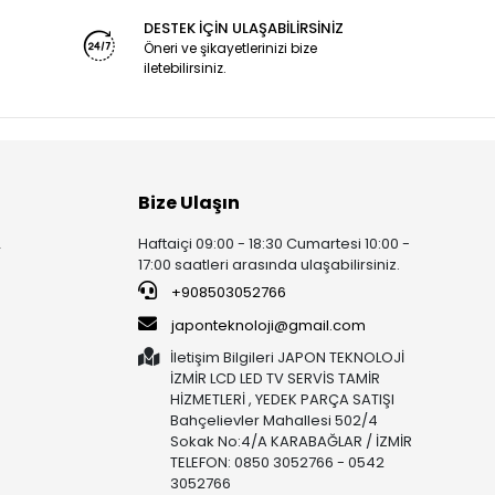
DESTEK İÇİN ULAŞABİLİRSİNİZ
Öneri ve şikayetlerinizi bize
iletebilirsiniz.
Bize Ulaşın
Haftaiçi 09:00 - 18:30 Cumartesi 10:00 -
r
17:00 saatleri arasında ulaşabilirsiniz.
+908503052766
japonteknoloji@gmail.com
İletişim Bilgileri JAPON TEKNOLOJİ
İZMİR LCD LED TV SERVİS TAMİR
HİZMETLERİ , YEDEK PARÇA SATIŞI
Bahçelievler Mahallesi 502/4
Sokak No:4/A KARABAĞLAR / İZMİR
TELEFON: 0850 3052766 - 0542
3052766