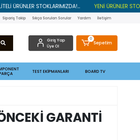
ÜRÜNLER STOKLARIMIZDA!...
YENİ ÜRÜNLER STOKLARDA
Sipariş Takip
Sıkça Sorulan Sorular
Yardım
İletişim
0
Giriş Yap
Sepetim
Üye Ol
MPONENT
TEST EKİPMANLARI
BOARD TV
PARÇA
ÖNCEKİ GARANTİ