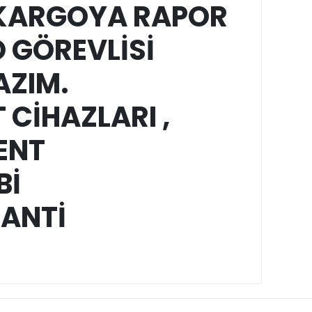
KARGOYA RAPOR
 GÖREVLİSİ
AZIM.
 CİHAZLARI ,
ENT
Bİ
ANTİ