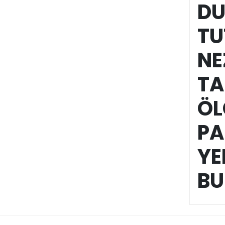
DU
TU
NE
TA
ÖL
PA
YE
BU