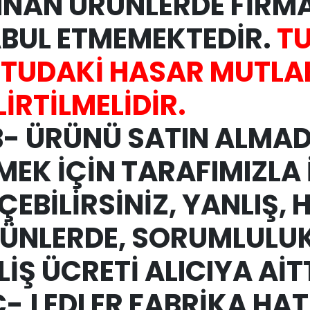
INAN ÜRÜNLERDE FİRM
BUL ETMEMEKTEDİR.
T
TUDAKİ HASAR MUTLA
LİRTİLMELİDİR.
B-
ÜRÜNÜ SATIN ALMAD
MEK İÇİN TARAFIMIZLA 
ÇEBİLİRSİNİZ, YANLIŞ, 
ÜNLERDE, SORUMLULUK
LİŞ ÜCRETİ ALICIYA AİT
C-
LEDLER FABRİKA HAT