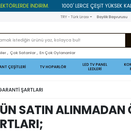
LERDE İNDİRİM.
1000' LERCE ÇEŞİT YÜKSEK KALİTELİ 
TRY - Türk Lirası
Bayilik Başvurusu
iler
,
Çok Satanlar
,
En Çok Oylananlar
LED TV PANEL
KO
ANT ÇEŞİTLERİ
TV HOPARLÖR
LEDLERİ
GARANTİ ŞARTLARI
ÜN SATIN ALINMADAN 
RTLARI;