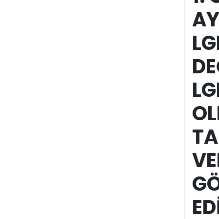
AY
LG
DE
LG
OL
TA
VE
GÖ
ED