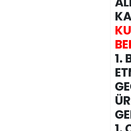
AL
KA
KU
BE
1. 
ET
GE
ÜR
GE
1. 