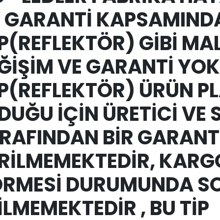
 GARANTİ KAPSAMINDA
P(REFLEKTÖR) GİBİ MA
ĞİŞİM VE GARANTİ YOK
P(REFLEKTÖR) ÜRÜN PL
DUĞU İÇİN ÜRETİCİ VE 
RAFINDAN BİR GARANT
RİLMEMEKTEDİR, KAR
RMESİ DURUMUNDA S
İLMEMEKTEDİR , BU TİP