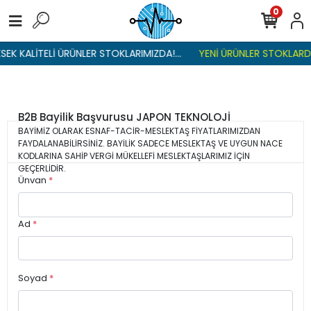
0
BAYİMİZ OLMAK İSTİYORSANIZ TÜM BİLGİLERİ EKSİKSİZ DOLDURUNUZ.
EK KALİTELİ ÜRÜNLER STOKLARIMIZDA!...
YENİ ÜRÜNLER STOKLARDA 
B2B Bayilik Başvurusu JAPON TEKNOLOJİ
BAYİMİZ OLARAK ESNAF-TACİR-MESLEKTAŞ FİYATLARIMIZDAN
FAYDALANABİLİRSİNİZ. BAYİLİK SADECE MESLEKTAŞ VE UYGUN NACE
KODLARINA SAHİP VERGİ MÜKELLEFİ MESLEKTAŞLARIMIZ İÇİN
GEÇERLİDİR.
Ünvan
*
Ad
*
Soyad
*