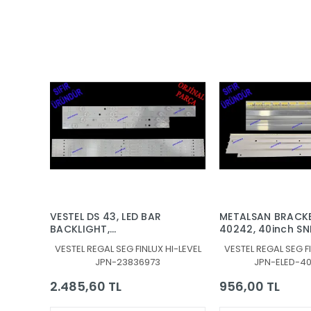
VESTEL DS 43, LED BAR
METALSAN BRACKE
BACKLIGHT,
40242, 40inch SN
JL.D430B1330-078AS-
7020PKG 60EA RE
VESTEL REGAL SEG FINLUX HI-LEVEL
VESTEL REGAL SEG FI
M_V04, JL.D430B1330-
131219, 30080939
JPN-23836973
JPN-ELED-4
078BS-M_V03,
30108746CA11 ,
2.485,60 TL
956,00 TL
30108747CB11