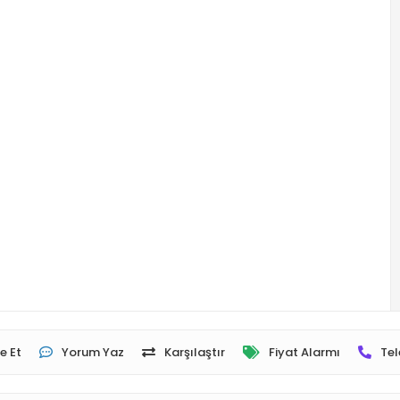
e Et
Yorum Yaz
Karşılaştır
Fiyat Alarmı
Tel