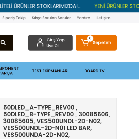
RÜNLER STOKLARIMIZDA!...
YENİ ÜRÜNLER STOKLARDA 
Sipariş Takip
Sıkça Sorulan Sorular
Yardım
İletişim
0
Giriş Yap
Sepetim
Üye Ol
MPONENT
TEST EKİPMANLARI
BOARD TV
PARÇA
50DLED_A-TYPE_REV00 ,
50DLED_B-TYPE_REV00 , 30085606,
30085605, VES500UNDL-2D-N02,
VES500UNDL-2D-N01 LED BAR,
VES500UNDA-2D-N02,