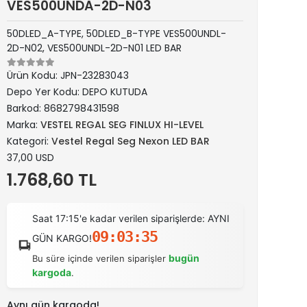
VES500UNDA-2D-N03
50DLED_A-TYPE, 50DLED_B-TYPE VES500UNDL-
2D-N02, VES500UNDL-2D-N01 LED BAR
Ürün Kodu:
JPN-23283043
Depo Yer Kodu:
DEPO KUTUDA
Barkod:
8682798431598
Marka:
VESTEL REGAL SEG FINLUX HI-LEVEL
Kategori:
Vestel Regal Seg Nexon LED BAR
37,00 USD
1.768,60 TL
Saat 17:15'e kadar verilen siparişlerde: AYNI
09:03:35
GÜN KARGO!
bugün
Bu süre içinde verilen siparişler
kargoda
.
Aynı gün kargoda!