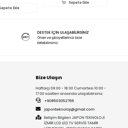
8SF30-0901
Sepete Ekle
Sepete Ekle
DESTEK İÇİN ULAŞABİLİRSİNİZ
Öneri ve şikayetlerinizi bize
iletebilirsiniz.
Bize Ulaşın
Haftaiçi 09:00 - 18:30 Cumartesi 10:00 -
r
17:00 saatleri arasında ulaşabilirsiniz.
+908503052766
japonteknoloji@gmail.com
İletişim Bilgileri JAPON TEKNOLOJİ
İZMİR LCD LED TV SERVİS TAMİR