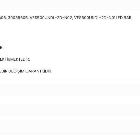
606, 30085605, VES500UNDL-2D-N02, VES500UNDL-2D-N01 LED BAR
R.
EKTİRMEKTEDİR.
BİR DEĞİŞİM GARANTİLİDİR.