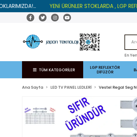
ZDA!...
YENİ ÜRÜNLER STOKLARDA , LGP REFLEKTÖRL
En Yen
LGP REFLEKTÖR
TÜM KATEGORİLER
B
DİFÜZÖR
Ana Sayfa
LED TV PANEL LEDLERİ
Vestel Regal Seg N