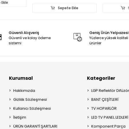
RF-CF650001BE30-0501,
RF-CF50000
 Ekle
BLUE
A4
Sepete Ekle
Güvenli Alışveriş
Geniş Ürün Yelpazesi
Güvenli ve kolay ödeme
Yüzlerce yüksek kaliteli
sistemi
ürünler
Kurumsal
Kategoriler
Hakkımızda
LGP Reflektör Difüzö
Gizlilik Sözleşmesi
BANT ÇEŞİTLERİ
Kullanıcı Sözleşmesi
TV HOPARLÖR
İletişim
LED TV PANEL LEDLERİ
ÜRÜN GARANTİ ŞARTLARI
Komponent Parça