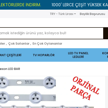
ERDE İNDİRİM.
1000' LERCE ÇEŞİT YÜKSEK KALİTELİ Ü
TRY - Türk Lirası
Bayilik Başvurusu
iler
,
Çok Satanlar
,
En Çok Oylananlar
LED TV PANEL
KO
ANT ÇEŞİTLERİ
TV HOPARLÖR
LEDLERİ
exon LED BAR