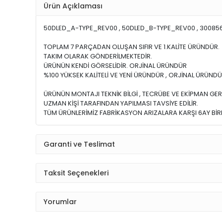
Ürün Açıklaması
50DLED_A-TYPE_REV00 , 50DLED_B-TYPE_REV00 , 30085
TOPLAM 7 PARÇADAN OLUŞAN SIFIR VE 1.KALİTE ÜRÜNDÜR.
TAKIM OLARAK GÖNDERİLMEKTEDİR.
ÜRÜNÜN KENDİ GÖRSELİDİR. ORJİNAL ÜRÜNDÜR
%100 YÜKSEK KALİTELİ VE YENİ ÜRÜNDÜR , ORJİNAL ÜRÜNDÜ
ÜRÜNÜN MONTAJI TEKNİK BİLGİ , TECRÜBE VE EKİPMAN GER
UZMAN KİŞİ TARAFINDAN YAPILMASI TAVSİYE EDİLİR.
TÜM ÜRÜNLERİMİZ FABRİKASYON ARIZALARA KARŞI 6AY BİRE
Garanti ve Teslimat
Taksit Seçenekleri
Yorumlar