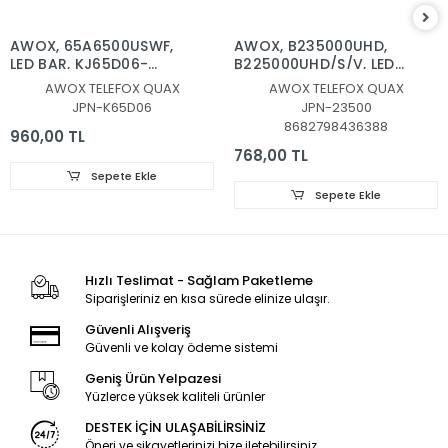
AWOX, 65A6500USWF,
AWOX, B235000UHD,
LED BAR, KJ65D06-
B225000UHD/S/V, LED
ZC66AG-03D 2019-10-
BAR, BACKLIGHT,
AWOX TELEFOX QUAX
AWOX TELEFOX QUAX
28 6S1P, 303KJ650036D
ZC.CYG.5000801Z01-A1
JPN-K65D06
JPN-23500
4X8, B235000UHD/S/V,
8682798436388
ZG.CYG.5000801Z01-A1
960,00 TL
4X8
768,00 TL
Sepete Ekle
Sepete Ekle
Hızlı Teslimat - Sağlam Paketleme
Siparişleriniz en kısa sürede elinize ulaşır.
Güvenli Alışveriş
Güvenli ve kolay ödeme sistemi
Geniş Ürün Yelpazesi
Yüzlerce yüksek kaliteli ürünler
DESTEK İÇİN ULAŞABİLİRSİNİZ
Öneri ve şikayetlerinizi bize iletebilirsiniz.