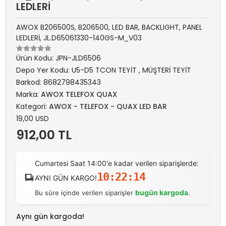
LEDLERİ
AWOX B206500S, B206500, LED BAR, BACKLIGHT, PANEL
LEDLERİ, JL.D65061330-140GS-M_V03
Ürün Kodu:
JPN-JLD6506
Depo Yer Kodu:
U5-D5 TCON TEYİT , MÜŞTERİ TEYİT
Barkod:
8682798435343
Marka:
AWOX TELEFOX QUAX
Kategori:
AWOX - TELEFOX - QUAX LED BAR
19,00 USD
912,00 TL
Cumartesi Saat 14:00'e kadar verilen siparişlerde:
10:22:14
AYNI GÜN KARGO!
bugün kargoda
Bu süre içinde verilen siparişler
.
Aynı gün kargoda!