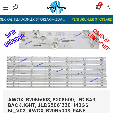
0
K KALİTELİ ÜRÜNLER STOKLARIMIZDA!...
YENİ ÜRÜNLER STOKLARDA ,
AWOX, B206500S, B206500, LED BAR,
BACKLIGHT, JL.D65061330-140GS-
M_V03, AWOX, B206500S, PANEL