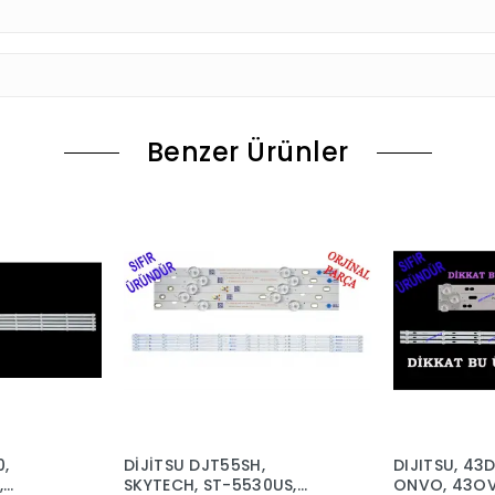
Benzer Ürünler
0,
DİJİTSU DJT55SH,
DIJITSU, 43
,
SKYTECH, ST-5530US,
ONVO, 43OV