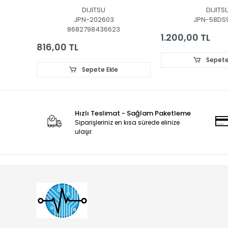
BY50Y17303004099BY-
YE58020GFSG5-4,
DIJITSU
DIJITS
REV1.1, SW-L E486558
BAR, BACKLIGHT,
JPN-202603
JPN-58DS
94V-0 RoHS REV1.1
K580WDGF A3 47
8682798436623
K58DGF-A3113N01/
1.200,00 TL
816,00 TL
Sepete
Sepete Ekle
Hızlı Teslimat - Sağlam Paketleme
Siparişleriniz en kısa sürede elinize
ulaşır.