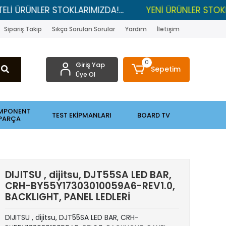
NLER STOKLARIMIZDA!...
YENİ ÜRÜNLER STOKLARDA , 
Sipariş Takip
Sıkça Sorulan Sorular
Yardım
İletişim
0
Giriş Yap
Sepetim
Üye Ol
MPONENT
TEST EKİPMANLARI
BOARD TV
PARÇA
DIJITSU , dijitsu, DJT55SA LED BAR,
CRH-BY55Y17303010059A6-REV1.0,
BACKLIGHT, PANEL LEDLERİ
DIJITSU , dijitsu, DJT55SA LED BAR, CRH-