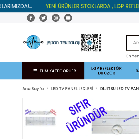
A!...
YENİ ÜRÜNLER STOKLARDA , LGP REFLEKTÖRLER
En Yen
LGP REFLEKTÖR
TÜM KATEGORİLER
B
DİFÜZÖR
Ana Sayfa
LED TV PANEL LEDLERİ
DIJITSU LED TV PAN