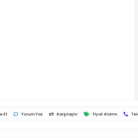
e Et
Yorum Yaz
Karşılaştır
Fiyat Alarmı
Tel