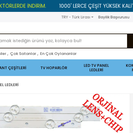
DE İNDİRİM.
1000' LERCE ÇEŞİT YÜKSEK KALİTELİ ÜRÜ
TRY - Türk Lirası
Bayilik Başvurusu
iler
,
Çok Satanlar
,
En Çok Oylananlar
LED TV PANEL
KO
ANT ÇEŞİTLERİ
TV HOPARLÖR
LEDLERİ
EL LEDLERİ