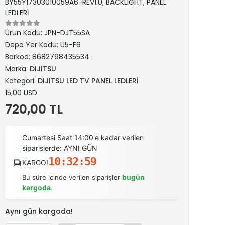
BY55Y17303010059A6-REV1.0, BACKLIGHT, PANEL
LEDLERİ
Ürün Kodu:
JPN-DJT55SA
Depo Yer Kodu:
U5-F6
Barkod:
8682798435534
Marka:
DIJITSU
Kategori:
DIJITSU LED TV PANEL LEDLERİ
15,00 USD
720,00 TL
Cumartesi Saat 14:00'e kadar verilen
siparişlerde: AYNI GÜN
10:32:58
KARGO!
bugün
Bu süre içinde verilen siparişler
kargoda
.
Aynı gün kargoda!