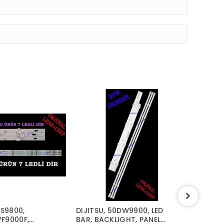
DS9800,
DIJITSU, 50DW9900, LED
DIJITS
F9000F,
BAR, BACKLIGHT, PANEL
ONVO,