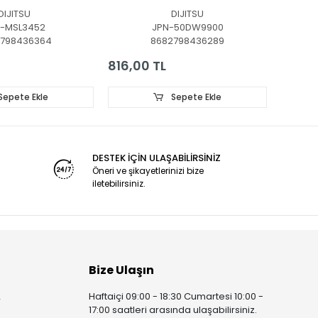
, MRT-43 LED
LEDLERİ, JJ-0734-
BAR, B
DIJITSU
DIJITSU
IGHT, MSG-
D50031001BM-S 230106,
T430-
-MSL3452
JPN-50DW9900
31A-07, MS-
31.11.050U
WS05-0
798436364
8682798436289
-11-26
30805
816,00 TL
528,0
Sepete Ekle
Sepete Ekle
DESTEK İÇİN ULAŞABİLİRSİNİZ
Öneri ve şikayetlerinizi bize
iletebilirsiniz.
Bize Ulaşın
Haftaiçi 09:00 - 18:30 Cumartesi 10:00 -
r
17:00 saatleri arasında ulaşabilirsiniz.