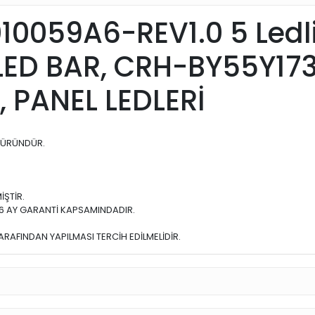
059A6-REV1.0 5 Ledli 
A LED BAR, CRH-BY55Y1
, PANEL LEDLERİ
 ÜRÜNDÜR.
İŞTİR.
 6 AY GARANTİ KAPSAMINDADIR.
TARAFINDAN YAPILMASI TERCİH EDİLMELİDİR.