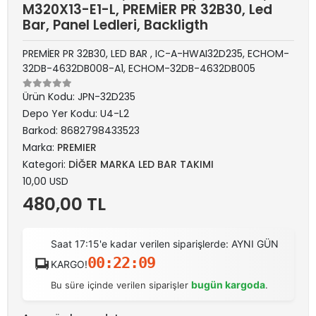
M320X13-E1-L, PREMİER PR 32B30, Led
Bar, Panel Ledleri, Backligth
PREMİER PR 32B30, LED BAR , IC-A-HWAI32D235, ECHOM-
32DB-4632DB008-A1, ECHOM-32DB-4632DB005
Ürün Kodu:
JPN-32D235
Depo Yer Kodu:
U4-L2
Barkod:
8682798433523
Marka:
PREMIER
Kategori:
DİĞER MARKA LED BAR TAKIMI
10,00 USD
480,00 TL
Saat 17:15'e kadar verilen siparişlerde: AYNI GÜN
00:22:09
KARGO!
bugün kargoda
Bu süre içinde verilen siparişler
.