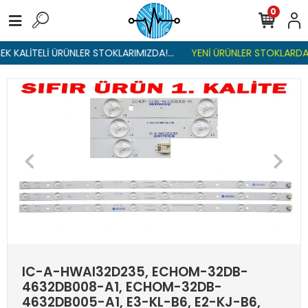
0
K KALİTELİ ÜRÜNLER STOKLARIMIZDA!...
YENİ ÜRÜNLER STOKLARDA ,
IC-A-HWAI32D235, ECHOM-32DB-
4632DB008-A1, ECHOM-32DB-
4632DB005-A1, E3-KL-B6, E2-KJ-B6,