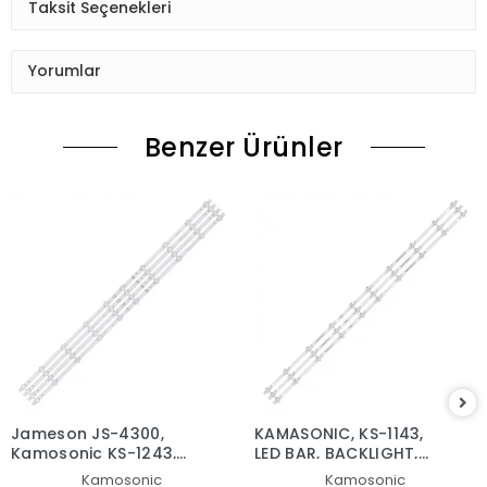
Taksit Seçenekleri
Yorumlar
Benzer Ürünler
Jameson JS-4300,
KAMASONIC, KS-1143,
Kamosonic KS-1243,
LED BAR, BACKLIGHT,
LED BAR, JL.D420A1235-
PANEL LEDLERİ, HL-
Kamosonic
Kamosonic