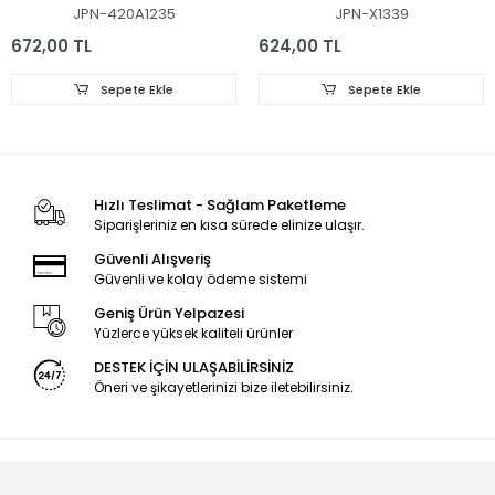
081BS-M, SD43-DNJF-
2A420A28-1001S-01, A1,
JPN-420A1235
JPN-X1339
IK41
8D2A-DLM4-201002,
201000, BACLIGHT
672,00 TL
624,00 TL
Sepete Ekle
Sepete Ekle
Hızlı Teslimat - Sağlam Paketleme
Siparişleriniz en kısa sürede elinize ulaşır.
Güvenli Alışveriş
Güvenli ve kolay ödeme sistemi
Geniş Ürün Yelpazesi
Yüzlerce yüksek kaliteli ürünler
DESTEK İÇİN ULAŞABİLİRSİNİZ
Öneri ve şikayetlerinizi bize iletebilirsiniz.