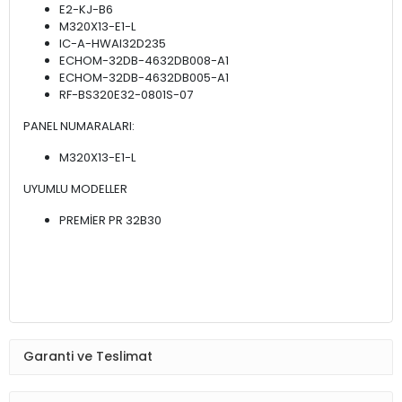
E2-KJ-B6
M320X13-E1-L
IC-A-HWAI32D235
ECHOM-32DB-4632DB008-A1
ECHOM-32DB-4632DB005-A1
RF-BS320E32-0801S-07
PANEL NUMARALARI:
M320X13-E1-L
UYUMLU MODELLER
PREMİER PR 32B30
Garanti ve Teslimat