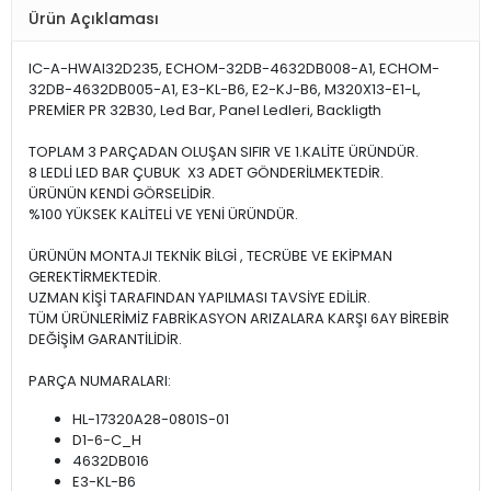
Ürün Açıklaması
IC-A-HWAI32D235, ECHOM-32DB-4632DB008-A1, ECHOM-
32DB-4632DB005-A1, E3-KL-B6, E2-KJ-B6, M320X13-E1-L,
PREMİER PR 32B30, Led Bar, Panel Ledleri, Backligth
TOPLAM 3 PARÇADAN OLUŞAN SIFIR VE 1.KALİTE ÜRÜNDÜR.
8 LEDLİ LED BAR ÇUBUK X3 ADET GÖNDERİLMEKTEDİR.
ÜRÜNÜN KENDİ GÖRSELİDİR.
%100 YÜKSEK KALİTELİ VE YENİ ÜRÜNDÜR.
ÜRÜNÜN MONTAJI TEKNİK BİLGİ , TECRÜBE VE EKİPMAN
GEREKTİRMEKTEDİR.
UZMAN KİŞİ TARAFINDAN YAPILMASI TAVSİYE EDİLİR.
TÜM ÜRÜNLERİMİZ FABRİKASYON ARIZALARA KARŞI 6AY BİREBİR
DEĞİŞİM GARANTİLİDİR.
PARÇA NUMARALARI:
HL-17320A28-0801S-01
D1-6-C_H
4632DB016
E3-KL-B6