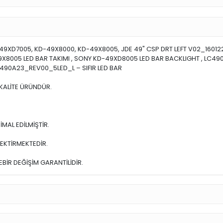
9XD7005, KD-49X8000, KD-49X8005, JDE 49" CSP DRT LEFT V02_160122,
9X8005 LED BAR TAKIMI , SONY KD-49XD8005 LED BAR BACKLIGHT , LC49
490A23_REV00_5LED_L – SIFIR LED BAR
.KALİTE ÜRÜNDÜR.
MAL EDİLMİŞTİR.
EKTİRMEKTEDİR.
BİR DEĞİŞİM GARANTİLİDİR.