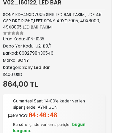
V02_160122, LED BAR
SONY KD-49XD7005 SIFIR LED BAR TAKIMI, JDE 49
CSP DRT RIGHT,LEFT SONY 49XD7005, 49X8000,
49X8005 LED BAR TAKIMI
Ürün Kodu:
JPN-1035
Depo Yer Kodu:
U2-B9/1
Barkod:
8682798430546
Marka:
SONY
Kategori:
Sony Led Bar
18,00 USD
864,00 TL
Cumartesi Saat 14:00'e kadar verilen
siparişlerde: AYNI GÜN
04:40:47
KARGO!
bugün
Bu süre içinde verilen siparişler
kargoda
.