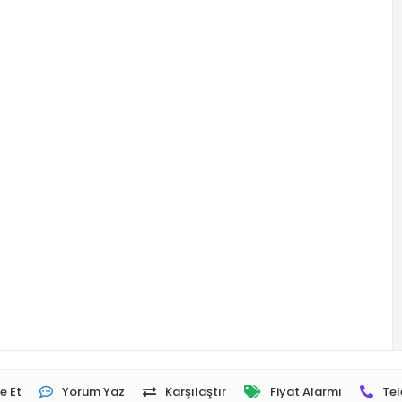
e Et
Yorum Yaz
Karşılaştır
Fiyat Alarmı
Tel