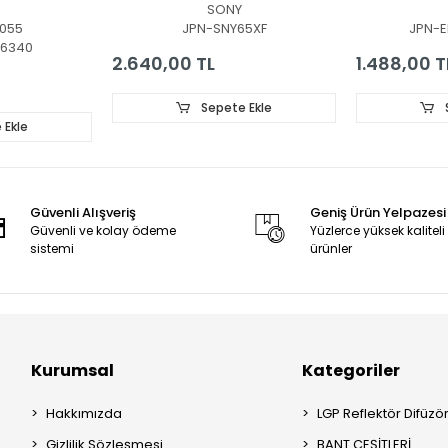
SONY
_1_R1.0_SAN_1.0_LM41-
65X800GLED BAR,
V3_01
055
JPN-SNY65XF
JPN-E
BACKLIGHT, MBL-
36340
65030D018SNOR/L,
2.640,00 TL
1.488,00 T
NLAW00477R, R4
80728102-0929,
NLAW00477L, L3
Sepete Ekle
80728102-0928
 Ekle
Güvenli Alışveriş
Geniş Ürün Yelpazesi
Güvenli ve kolay ödeme
Yüzlerce yüksek kaliteli
sistemi
ürünler
Kurumsal
Kategoriler
Hakkımızda
LGP Reflektör Difüzö
Gizlilik Sözleşmesi
BANT ÇEŞİTLERİ