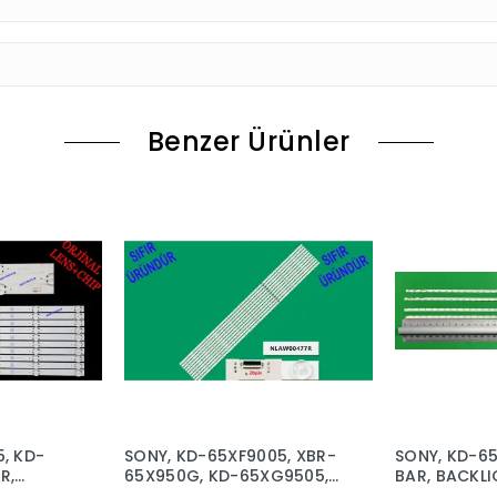
Benzer Ürünler
, KD-
SONY, KD-65XF9005, XBR-
SONY, KD-65
R,
65X950G, KD-65XG9505,
BAR, BACKLI
XBR-65X900F, XBR-
KD-65SD850