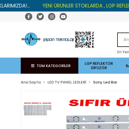
A!...
YENİ ÜRÜNLER STOKLARDA , LGP REFLEKTÖRLER
En Yen
LGP REFLEKTÖR
TÜM KATEGORİLER
B
DİFÜZÖR
Ana Sayfa
LED TV PANEL LEDLERİ
Sony Led Bar