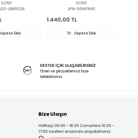
SONY
SONY
00685A, SONY KDL-
007-32
LED-LB65026
JPN-50WF665
50W665F KDL-50W660F
328-31
KDL-50WF663 KDL-
Backlig
L
1.440,00 TL
2.400
50W660G LM41-00541A
65X90
V500HJ4-Q01
Sepete Ekle
Sepete Ekle
DESTEK İÇİN ULAŞABİLİRSİNİZ
Öneri ve şikayetlerinizi bize
iletebilirsiniz.
Bize Ulaşın
Haftaiçi 09:00 - 18:30 Cumartesi 10:00 -
r
17:00 saatleri arasında ulaşabilirsiniz.