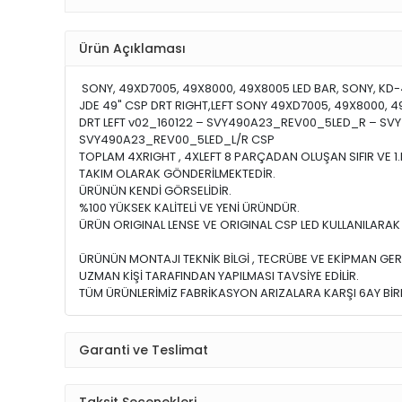
Ürün Açıklaması
SONY, 49XD7005, 49X8000, 49X8005 LED BAR, SONY, KD-4
JDE 49" CSP DRT RIGHT,LEFT SONY 49XD7005, 49X8000, 4
DRT LEFT v02_160122 – SVY490A23_REV00_5LED_R – SVY
SVY490A23_REV00_5LED_L/R CSP
TOPLAM 4XRIGHT , 4XLEFT 8 PARÇADAN OLUŞAN SIFIR VE 1
TAKIM OLARAK GÖNDERİLMEKTEDİR.
ÜRÜNÜN KENDİ GÖRSELİDİR.
%100 YÜKSEK KALİTELİ VE YENİ ÜRÜNDÜR.
ÜRÜN ORIGINAL LENSE VE ORIGINAL CSP LED KULLANILARAK İ
ÜRÜNÜN MONTAJI TEKNİK BİLGİ , TECRÜBE VE EKİPMAN GER
UZMAN KİŞİ TARAFINDAN YAPILMASI TAVSİYE EDİLİR.
TÜM ÜRÜNLERİMİZ FABRİKASYON ARIZALARA KARŞI 6AY BİRE
Garanti ve Teslimat
Taksit Seçenekleri