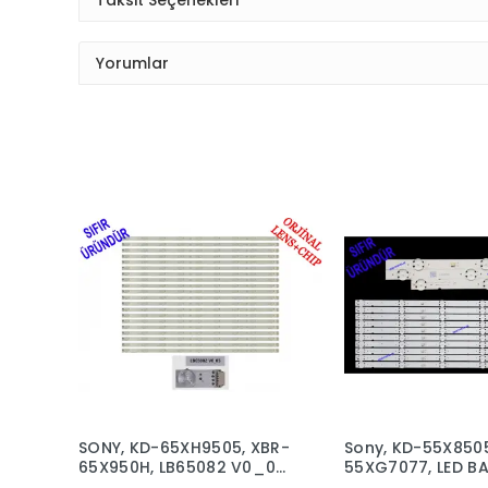
Yorumlar
SONY, KD-65XH9505, XBR-
Sony, KD-55X8505
65X950H, LB65082 V0_05,
55XG7077, LED BA
LED BAR BACKLIGHT,
BACKLIGHT,