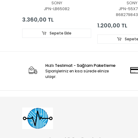
SONY
SONY
PANEL LEDLERİ
L3_L_E5_BWP_S6
JPN-LB65082
JPN-55X7
00727A
86827984
3.360,00 TL
1.200,00 TL
Sepete Ekle
Sepete
Hızlı Teslimat - Sağlam Paketleme
Siparişleriniz en kısa sürede elinize
ulaşır.