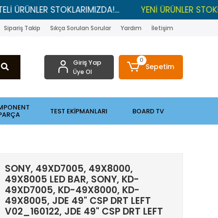
NLER STOKLARIMIZDA!...
YENİ ÜRÜNLER STOKLARDA , 
Sipariş Takip
Sıkça Sorulan Sorular
Yardım
İletişim
0
Giriş Yap
Sepetim
Üye Ol
MPONENT
TEST EKİPMANLARI
BOARD TV
PARÇA
SONY, 49XD7005, 49X8000,
49X8005 LED BAR, SONY, KD-
49XD7005, KD-49X8000, KD-
49X8005, JDE 49" CSP DRT LEFT
V02_160122, JDE 49" CSP DRT LEFT