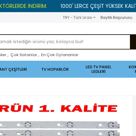
DE İNDİRİM.
1000' LERCE ÇEŞİT YÜKSEK KALİTELİ ÜRÜ
TRY - Türk Lirası
Bayilik Başvurusu
iler
,
Çok Satanlar
,
En Çok Oylananlar
LED TV PANEL
KO
ANT ÇEŞİTLERİ
TV HOPARLÖR
LEDLERİ