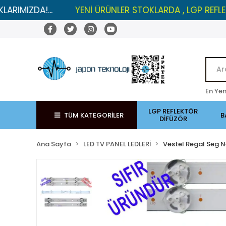
A!...
YENİ ÜRÜNLER STOKLARDA , LGP REFLEKTÖRLERD
En Yen
LGP REFLEKTÖR
TÜM KATEGORİLER
B
DİFÜZÖR
Ana Sayfa
LED TV PANEL LEDLERİ
Vestel Regal Seg N