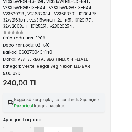
VES315WNGL-L3-N91 , VES315WNGL-2D-N41 ,
VES315WNGB-L3-N44 , VES315WNGB-L3-N44 ,
V23620218 , V23687034 , V23683791 , 10130475 ,
32W2163DT , VES315WNQH-2D-N51 , 10129177 ,
32W2063DT , 10125251 , V23620254 ,
Ürün Kodu:
JPN-3206
Depo Yer Kodu:
U2-G10
Barkod:
8682798434148
Marka:
VESTEL REGAL SEG FINLUX HI-LEVEL
Kategori:
Vestel Regal Seg Nexon LED BAR
5,00 USD
240,00 TL
Bugünkü kargo çıkışı tamamlandı. Siparişiniz
Pazartesi
kargolanacaktır.
Aynı gün kargoda!