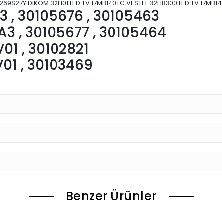
269S27Y DIKOM 32H01 LED TV 17MB140TC VESTEL 32H8300 LED TV 17MB
 , 30105676 , 30105463
3 , 30105677 , 30105464
1 , 30102821
1 , 30103469
Benzer Ürünler