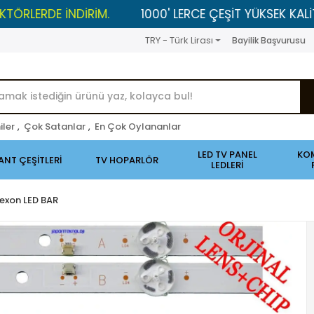
E İNDİRİM.
1000' LERCE ÇEŞİT YÜKSEK KALİTELİ ÜRÜ
TRY - Türk Lirası
Bayilik Başvurusu
iler
,
Çok Satanlar
,
En Çok Oylananlar
LED TV PANEL
KO
ANT ÇEŞİTLERİ
TV HOPARLÖR
LEDLERİ
exon LED BAR