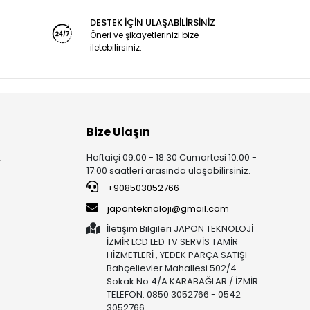
DESTEK İÇİN ULAŞABİLİRSİNİZ
Öneri ve şikayetlerinizi bize
iletebilirsiniz.
Bize Ulaşın
Haftaiçi 09:00 - 18:30 Cumartesi 10:00 -
r
17:00 saatleri arasında ulaşabilirsiniz.
+908503052766
japonteknoloji@gmail.com
İletişim Bilgileri JAPON TEKNOLOJİ
İZMİR LCD LED TV SERVİS TAMİR
HİZMETLERİ , YEDEK PARÇA SATIŞI
Bahçelievler Mahallesi 502/4
Sokak No:4/A KARABAĞLAR / İZMİR
TELEFON: 0850 3052766 - 0542
3052766