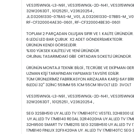
VES315WNGL-L3-N91 , VES315WNGL-2D-N41 , VES315WNGB-L
32W2063DT , 10125251 , V23620254 ,
JL.D32061330-078AS-M_V01, JL.D32061330-078BS-M_V01,
RF-CF320004AE30-0601 , RF-CF320004BE30-0601
TOPLAM 2 PARÇADAN OLUŞAN SIFIR VE 1. KALİTE ÜRÜNDÜR.
6 LEDLİ LED BAR ÇUBUK X2 ADET GÖNDERİLMEKTEDİR.
ÜRÜNÜN KENDİ GÖRSELİDİR.
%100 YÜKSEK KALİTELİ VE YENİ ÜRÜNDÜR.
ORJİNAL TASARIMDAKİ GİBİ ORTADAN SOKETLİ ÜRÜNDÜR.
ÜRÜNÜN MONTAJI TEKNİK BİLGİ , TECRÜBE VE EKİPMAN GER
UZMAN KİŞİ TARAFINDAN YAPILMASI TAVSİYE EDİLİR.
TÜM ÜRÜNLERİMİZ FABRİKASYON ARIZALARA KARŞI 6AY BİRE
6LEDLİ 32" 32İNC 551MM 55.1CM 55CM 18VOLT LED: 3VOLT
VES315WNGL-L3-N91 , VES315WNGL-2D-N41 , VES315WNGB-L
32W2063DT , 10125251 , V23620254 ,
SEG 32SBH510 UY.AL.LED TV 17MB140TC VESTEL 32H8300 L
UY.AL.LED TV 17MB140 REGAL 32R4020HA UY.AL.LED TV 1
32H9500 SMART TV 17MB211S SEG 32SBH510 UY.AL.LED TV 
17MB140 FINLUX 32FX420HA UY. AL.LED TV 17MB140TC SE