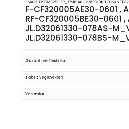
SMART TV 17MB211S ZP_17MB140 32269DLBN T.FUNKN TE32
F-CF320005AE30-0601 , A3
RF-CF320005BE30-0601 , A
JL.D32061330-078AS-M_V0
JL.D32061330-078BS-M_V0
Garanti ve Teslimat
Taksit Seçenekleri
Yorumlar