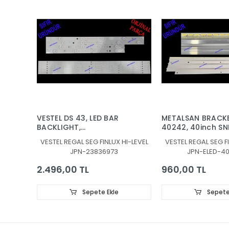
VESTEL DS 43, LED BAR
METALSAN BRACKE
BACKLIGHT,
40242, 40inch SN
JL.D430B1330-078AS-
7020PKG 60EA RE
VESTEL REGAL SEG FINLUX HI-LEVEL
VESTEL REGAL SEG FI
M_V04, JL.D430B1330-
131219, 30080939
JPN-23836973
JPN-ELED-4
078BS-M_V03,
30108746CA11 ,
2.496,00 TL
960,00 TL
30108747CB11
Sepete Ekle
Sepete