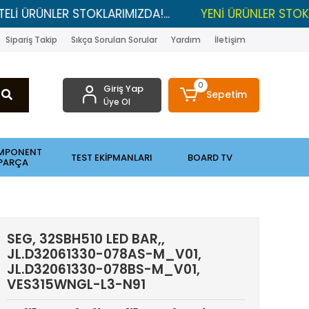
NLER STOKLARIMIZDA!...
YENİ ÜRÜNLER STOKLARDA , 
Sipariş Takip
Sıkça Sorulan Sorular
Yardım
İletişim
0
Giriş Yap
Sepetim
Üye Ol
MPONENT
TEST EKİPMANLARI
BOARD TV
PARÇA
SEG, 32SBH510 LED BAR,,
JL.D32061330-078AS-M_V01,
JL.D32061330-078BS-M_V01,
VES315WNGL-L3-N91