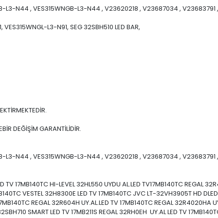
3-N44 , VES315WNGB-L3-N44 , V23620218 , V23687034 , V23683791 , 1
 VES315WNGL-L3-N91, SEG 32SBH510 LED BAR,
EKTİRMEKTEDİR.
BİR DEĞİŞİM GARANTİLİDİR.
3-N44 , VES315WNGB-L3-N44 , V23620218 , V23687034 , V23683791 , 1
ED TV 17MB140TC HI-LEVEL 32HL550 UYDU AL.LED TV17MB140TC REGAL 32
7MB140TC VESTEL 32H8300E LED TV 17MB140TC JVC LT-32VH3905T HD D
17MB140TC REGAL 32R604H UY.AL.LED TV 17MB140TC REGAL 32R4020HA UY
G 32SBH710 SMART LED TV 17MB211S REGAL 32RH0EH UY.AL LED TV 17MB