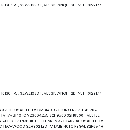
0130475 , 32W2163DT , VES315WNQH-2D-N51 , 10129177 ,
0130475 , 32W2163DT , VES315WNQH-2D-N51 , 10129177 ,
R4020HT UY.AL.LED TV 17MB140TC T.FUNKEN 32TH4020A
LED TV 17MB140TC V23664255 32H9500 32H8500 VESTEL
.AL.LED TV 17MB140TC T.FUNKEN 32TH4020A UY.AL.LED TV
140TC TECHWOOD 32H802 LED TV 17MB140TC REGAL 32R654H