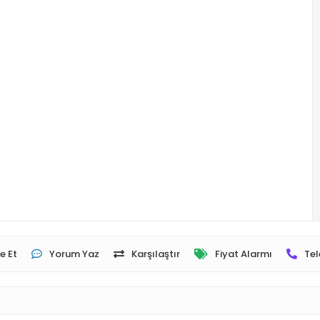
e Et
Yorum Yaz
Karşılaştır
Fiyat Alarmı
Tel