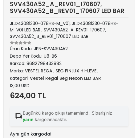
SVV430A52_A_REV01_170607,
SVV430A52_B_REV01_170607 LED BAR
JL.D43081330-078HS-M_V01, JL.D43081330-078HS-
M_V01 LED BAR , SVV430A52_A_REV01_170607,
SVV430A52_B_REV01_170607 LED BAR
Ürün Kodu:
JPN-SVV430A52
Depo Yer Kodu:
U8-B6
Barkod:
8682798433882
Marka:
VESTEL REGAL SEG FINLUX HI-LEVEL
Kategori:
Vestel Regal Seg Nexon LED BAR
13,00 USD
624,00 TL
Bugünkü kargo çıkışı tamamlandı. Siparişiniz
yarın
kargolanacaktır.
Aynı gün kargoda!