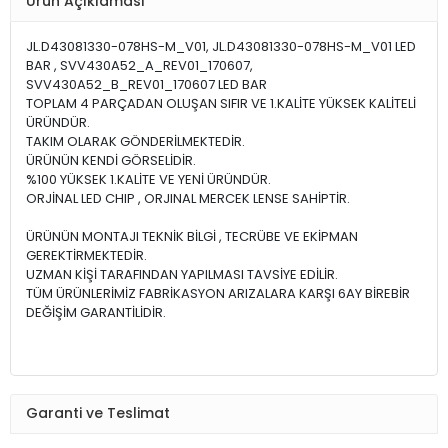
Ürün Açıklaması
JL.D43081330-078HS-M_V01, JL.D43081330-078HS-M_V01 LED
BAR , SVV430A52_A_REV01_170607,
SVV430A52_B_REV01_170607 LED BAR
TOPLAM 4 PARÇADAN OLUŞAN SIFIR VE 1.KALİTE YÜKSEK KALİTELİ
ÜRÜNDÜR.
TAKIM OLARAK GÖNDERİLMEKTEDİR.
ÜRÜNÜN KENDİ GÖRSELİDİR.
%100 YÜKSEK 1.KALİTE VE YENİ ÜRÜNDÜR.
ORJİNAL LED CHIP , ORJINAL MERCEK LENSE SAHİPTİR.
ÜRÜNÜN MONTAJI TEKNİK BİLGİ , TECRÜBE VE EKİPMAN
GEREKTİRMEKTEDİR.
UZMAN KİŞİ TARAFINDAN YAPILMASI TAVSİYE EDİLİR.
TÜM ÜRÜNLERİMİZ FABRİKASYON ARIZALARA KARŞI 6AY BİREBİR
DEĞİŞİM GARANTİLİDİR.
Garanti ve Teslimat