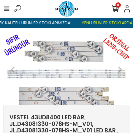
0
K KALİTELİ ÜRÜNLER STOKLARIMIZDA!...
YENİ ÜRÜNLER STOKLARDA ,
VESTEL 43UD8400 LED BAR,
JL.D43081330-078HS-M_V01,
JL.D43081330-078HS-M_V01 LED BAR ,