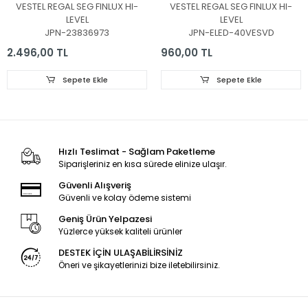
JL.D430B1330-078AS-
7020PKG 60EA REV0.6
VESTEL REGAL SEG FINLUX HI-
VESTEL REGAL SEG FINLUX HI-
M_V04, JL.D430B1330-
131219, 30080939
LEVEL
LEVEL
078BS-M_V03,
JPN-23836973
JPN-ELED-40VESVD
30108746CA11 ,
30108747CB11
2.496,00 TL
960,00 TL
Sepete Ekle
Sepete Ekle
Hızlı Teslimat - Sağlam Paketleme
Siparişleriniz en kısa sürede elinize ulaşır.
Güvenli Alışveriş
Güvenli ve kolay ödeme sistemi
Geniş Ürün Yelpazesi
Yüzlerce yüksek kaliteli ürünler
DESTEK İÇİN ULAŞABİLİRSİNİZ
Öneri ve şikayetlerinizi bize iletebilirsiniz.