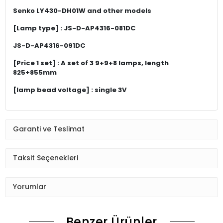
Senko LY430-DH01W and other models
[Lamp type] : JS-D-AP4316-081DC
JS-D-AP4316-091DC
[Price 1 set] : A set of 3 9+9+8 lamps, length
825+855mm
[lamp bead voltage] : single 3V
Garanti ve Teslimat
Taksit Seçenekleri
Yorumlar
Benzer Ürünler