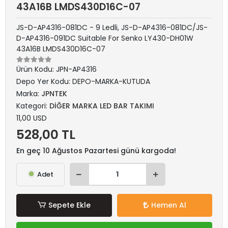
43A16B LMDS430D16C-07
JS-D-AP4316-081DC - 9 Ledli, JS-D-AP4316-081DC/JS-
D-AP4316-091DC Suitable For Senko LY430-DH01W
43A16B LMDS430D16C-07
Ürün Kodu:
JPN-AP4316
Depo Yer Kodu:
DEPO-MARKA-KUTUDA
Marka:
JPNTEK
Kategori:
DİĞER MARKA LED BAR TAKIMI
11,00 USD
528,00 TL
En geç 10 Ağustos Pazartesi günü kargoda!
Adet
Sepete Ekle
Hemen Al