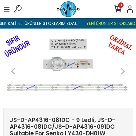
0
EK KALİTELİ ÜRÜNLER STOKLARIMIZDA!...
YENİ ÜRÜNLER STOKLARDA 
JS-D-AP4316-081DC - 9 Ledli, JS-D-
AP4316-081DC/JS-D-AP4316-091DC
Suitable For Senko LY430-DH01W