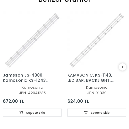
Jameson JS-4300,
KAMASONIC, KS-1143,
Kamosonic KS-1243,
LED BAR, BACKLIGHT,
LED BAR, JL.D420A1235-
PANEL LEDLERİ, HL-
Kamosonic
Kamosonic
081BS-M, SD43-DNJF-
2A420A28-1001S-01, A1,
JPN-420A1235
JPN-X1339
IK41
8D2A-DLM4-201002,
201000, BACLIGHT
672,00 TL
624,00 TL
Sepete Ekle
Sepete Ekle