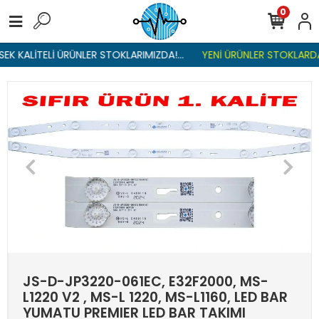
0
EK KALİTELİ ÜRÜNLER STOKLARIMIZDA!...
YENİ ÜRÜNLER STOKLARDA 
JS-D-JP3220-061EC, E32F2000, MS-
L1220 V2 , MS-L 1220, MS-L1160, LED BAR
YUMATU PREMIER LED BAR TAKIMI