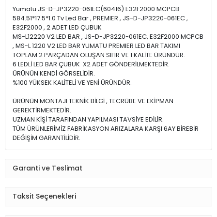
Yumatu JS-D-JP3220-061EC(60416) E32F2000 MCPCB
584.51*17.5*1.0 Tv Led Bar , PREMIER , JS-D-JP3220-061EC ,
E32F2000 , 2 ADET LED ÇUBUK
MS-L12220 V2 LED BAR , JS-D-JP3220-061EC, E32F2000 MCPCB
, MS-L 1220 V2 LED BAR YUMATU PREMIER LED BAR TAKIMI
TOPLAM 2 PARÇADAN OLUŞAN SIFIR VE 1.KALİTE ÜRÜNDÜR.
6 LEDLİ LED BAR ÇUBUK X2 ADET GÖNDERİLMEKTEDİR.
ÜRÜNÜN KENDİ GÖRSELİDİR.
%100 YÜKSEK KALİTELİ VE YENİ ÜRÜNDÜR.
ÜRÜNÜN MONTAJI TEKNİK BİLGİ , TECRÜBE VE EKİPMAN
GEREKTİRMEKTEDİR.
UZMAN KİŞİ TARAFINDAN YAPILMASI TAVSİYE EDİLİR.
TÜM ÜRÜNLERİMİZ FABRİKASYON ARIZALARA KARŞI 6AY BİREBİR
DEĞİŞİM GARANTİLİDİR.
Garanti ve Teslimat
Taksit Seçenekleri