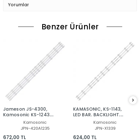
Yorumlar
Benzer Ürünler
Jameson JS-4300,
KAMASONIC, KS-1143,
Kamosonic KS-1243,
LED BAR, BACKLIGHT,
LED BAR, JL.D420A1235-
PANEL LEDLERİ, HL-
Kamosonic
Kamosonic
081BS-M, SD43-DNJF-
2A420A28-1001S-01, A1,
JPN-420A1235
JPN-X1339
IK41
8D2A-DLM4-201002,
201000, BACLIGHT
672,00 TL
624,00 TL