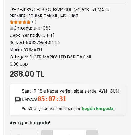
JS-D-JP3220-061EC, E32F2000 MCPCB , YUMATU
PREMIER LED BAR TAKIMI , MS-L1160
(1)
Ürün Kodu:
JPN-063
Depo Yer Kodu:
U4-F1
Barkod:
8682798431444
Marka:
YUMATU
Kategori:
DİĞER MARKA LED BAR TAKIMI
6,00 USD
288,00 TL
Saat 17:15'e kadar verilen siparişlerde: AYNI GÜN
05:07:31
KARGO!
bugün kargoda
Bu süre içinde verilen siparişler
.
Aynı gün kargoda!