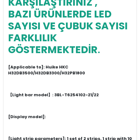
KARŞILAŞTIRINIZ ,
BAZI ÜRÜNLERDE LED
SAYISI VE ÇUBUK SAYISI
FARKLILIK
GÖSTERMEKTEDİR
.
[Applicable to]: Huike HKC
H32DB3500/H32DB3300/H32PB1800
【Light bar model】: 3BL-T6254102-21/22
[Display model]:
[Light strip parameters]: 1 set of 2 strips, 1 strip with 10