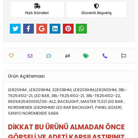
Hızlı Gönderi
Güvenli Alışveriş
Ürün Açıklaması
LE82S1HM , LE82S18HM, 32ES18HM, LE82S16HM,LE82N12HM, 3BL-
T6254102-21, LED BAR, 3BL-T6254102-21, 3BL-T6254102-22,
6501L625400010/GS-AL2, BACKLIGHT, MASTER TL321 LED BAR ,
NORDMENDE LE82N1HMD LED BAR BACKLIGHT, PANEL LEDLERİ,
SANYO NORDMENDE SABA
DİKKAT BU ÜRÜNÜ ALMADAN ÖNCE
GÖRSELİ VE ADETİ KARŞILAŞTIRINIZ ,