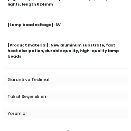
lights, length 624mm
[Lamp bead voltage]: 3V
[Product material]: New aluminum substrate, fast
heat dissipation, durable quality, high-quality lamp
beads
Garanti ve Teslimat
Taksit Seçenekleri
Yorumlar