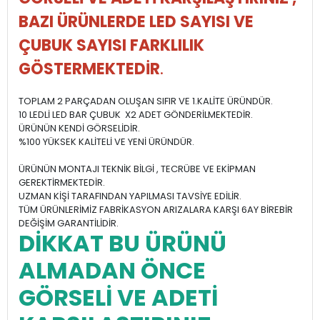
BAZI ÜRÜNLERDE LED SAYISI VE
ÇUBUK SAYISI FARKLILIK
GÖSTERMEKTEDİR
.
TOPLAM 2 PARÇADAN OLUŞAN SIFIR VE 1.KALİTE ÜRÜNDÜR.
10 LEDLİ LED BAR ÇUBUK X2 ADET GÖNDERİLMEKTEDİR.
ÜRÜNÜN KENDİ GÖRSELİDİR.
%100 YÜKSEK KALİTELİ VE YENİ ÜRÜNDÜR.
ÜRÜNÜN MONTAJI TEKNİK BİLGİ , TECRÜBE VE EKİPMAN
GEREKTİRMEKTEDİR.
UZMAN KİŞİ TARAFINDAN YAPILMASI TAVSİYE EDİLİR.
TÜM ÜRÜNLERİMİZ FABRİKASYON ARIZALARA KARŞI 6AY BİREBİR
DEĞİŞİM GARANTİLİDİR.
DİKKAT BU ÜRÜNÜ
ALMADAN ÖNCE
GÖRSELİ VE ADETİ