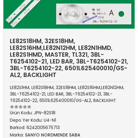
LE82S18HM, 32ES18HM,
LE82S16HM,LE82N12HM, LE82N1HMD,
LE82S1HMD, MASTER, TL321, 3BL-
T6254102-21, LED BAR, 3BL-T6254102-21,
3BL-T6254102-22, 6501L625400010/GS-
AL2, BACKLIGHT
LE82S1HM, LE82S18HM, 32ES18HM, LE82S16HM,LE82N12HM,
3BL-T6254102-21, LED BAR, 3BL-T6254102-21, 3BL-
T6254102-22, 6501L625400010/GS-AL2, BACKLIGHT
Ürün Kodu:
JPN-82S18
Depo Yer Kodu:
U4-N1
Barkod:
6242005675713
Marka:
SANYO NORDMENDE SABA