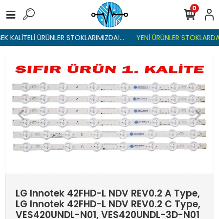
0
 KALİTELİ ÜRÜNLER STOKLARIMIZDA!...
YENİ ÜRÜNLER STOKLARDA ,
LG Innotek 42FHD-L NDV REV0.2 A Type,
LG Innotek 42FHD-L NDV REV0.2 C Type,
VES420UNDL-N01, VES420UNDL-3D-N01