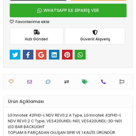
WHATSAPP İLE SİPARİŞ VER
Favorilerime ekle
Hızlı Gönderi
Güvenli Alışveriş
Ürün Açıklaması
LG Innotek 42FHD-L NDV REV0.2 A Type, LG Innotek 42FHD-L
NDV REV0.2 C Type, VES420UNDL-N01, VES420UNDL-3D-N01
LED BAR BACKLIGHT
TOPLAM 6 PARÇADAN OLUŞAN SIFIR VE 1.KALİTE ÜRÜNDÜR.