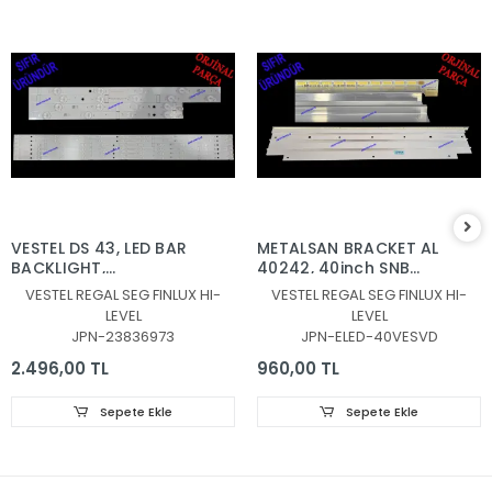
VESTEL DS 43, LED BAR
METALSAN BRACKET AL
BACKLIGHT,
40242, 40inch SNB
JL.D430B1330-078AS-
7020PKG 60EA REV0.6
VESTEL REGAL SEG FINLUX HI-
VESTEL REGAL SEG FINLUX HI-
M_V04, JL.D430B1330-
131219, 30080939
LEVEL
LEVEL
078BS-M_V03,
JPN-23836973
JPN-ELED-40VESVD
30108746CA11 ,
30108747CB11
2.496,00 TL
960,00 TL
Sepete Ekle
Sepete Ekle