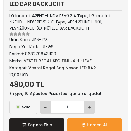
LED BAR BACKLIGHT
LG Innotek 42FHD-L NDV REV0.2 A Type, LG Innotek
42FHD-L NDV REV0.2 C Type, VES420UNDL-N01,
VES420UNDL-3D-N01 LED BAR BACKLIGHT
Ürün Kodu:
JPN-173
Depo Yer Kodu:
U1-G6
Barkod:
8682798431109
Marka:
VESTEL REGAL SEG FINLUX HI-LEVEL
Kategori:
Vestel Regal Seg Nexon LED BAR
10,00 USD
480,00 TL
En geç 10 Ağustos Pazartesi günü kargoda!
Adet
Sepete Ekle
Hemen Al