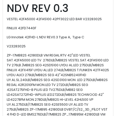
NDV REV 0.3
VESTEL 42FA5000 42FA5100 42PF3022 LED BAR V23283025
FINLUX 42FD7440F
LG Innotek 42FHD-L NDV REV0.3 Type A, Type C
V23283025
ZP-17MB82S 42180DLB VM REGAL RTV 42"LED VESTEL
SAT.42FA5000 LED TV 276DLB/MB82S VESTEL SAT.42FA5100 LED
TV 276LB /MB82S SEG 42SD5100 UYDU AL.LED 275DLB/MB82S
FINLUX 42FX415F UYDU AL.LED 274LB/MB82S T.FUNKEN 42TF4025
UYDU ALICI 279LB/MB82S SEG 42"42SNB5240FHD
UY.AL.SL.240LB/MB82S SEG 42SD3100 MON .LED 275DLB/MB82S
REGAL 42R2010FM MON.LED TV 272DLB/MB82S SEG
42SAT275FHD-B PLUS LED TV275DLB/MB82 SEG
LD42SAT272FHD-WPLUS LED272DLB/MB82S TECHWOOD 42"
LD42278FM MON.278DLB/MB82S HI-LEVEL 42HL500 VP
UY.AL.275DLB/17MB82S SEG 42SE5500 UY.AL.LED TV
275LB/MB82S ZP-17MB95 42180DLB DVBT/C/S2_3D_PİLOT VST
4 FHD D-LED BMS276DLB/17MB82S ZP_17MB95M 42180DLB VM