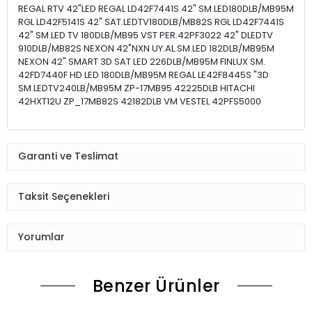
REGAL RTV 42"LED REGAL LD42F7441S 42" SM.LED180DLB/MB95M
RGL LD42F5141S 42" SAT.LEDTV180DLB/MB82S RGL LD42F7441S
42" SM.LED TV 180DLB/MB95 VST PER.42PF3022 42" DLEDTV
910DLB/MB82S NEXON 42"NXN UY.AL.SM.LED 182DLB/MB95M
NEXON 42" SMART 3D SAT LED 226DLB/MB95M FINLUX SM.
42FD7440F HD LED 180DLB/MB95M REGAL LE42F8445S "3D
SM.LEDTV240LB/MB95M ZP-17MB95 42225DLB HITACHI
42HXT12U ZP_17MB82S 42182DLB VM VESTEL 42PFS5000
Garanti ve Teslimat
Taksit Seçenekleri
Yorumlar
Benzer Ürünler