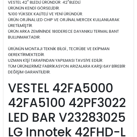
VESTEL 42" 8LEDLİ ÜRÜNDÜR. 42"8LEDLİ
ÜRÜNÜN KENDİ GÖRSELİDİR.
%100 YÜKSEK KALİTELİ VE YENİ ÜRÜNDÜR.
ÜRÜN ORJİNAL LED CHIP VE ORJİNAL MERCEK KULLANILARAK
ÜRETİLMİŞTİR.
ÜRÜN ARKA ZEMİNİNDE 180DERECE DAYANIKLI TERMAL BANT
BULUNMAKTADIR.
ÜRÜNÜN MONTAJI TEKNİK BİLGİ , TECRÜBE VE EKİPMAN
GEREKTİRMEKTEDİR.
UZMAN KİŞİ TARAFINDAN YAPILMASI TAVSİYE EDİLİR.
TÜM ÜRÜNLERİMİZ FABRİKASYON ARIZALARA KARŞI 6AY BİREBİR
DEĞİŞİM GARANTİLİDİR.
VESTEL 42FA5000
42FA5100 42PF3022
LED BAR V23283025
LG Innotek 42FHD-L