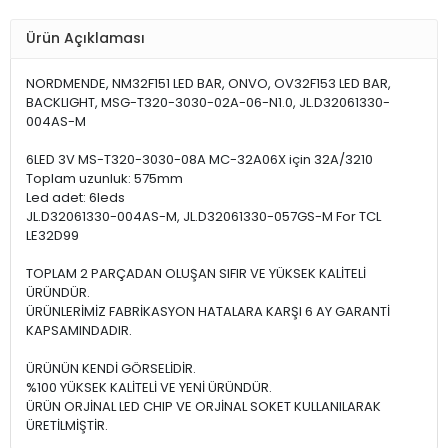
Ürün Açıklaması
NORDMENDE, NM32F151 LED BAR, ONVO, OV32F153 LED BAR,
BACKLIGHT, MSG-T320-3030-02A-06-N1.0, JL.D32061330-
004AS-M
6LED 3V MS-T320-3030-08A MC-32A06X için 32A/3210
Toplam uzunluk: 575mm
Led adet: 6leds
JL.D32061330-004AS-M, JL.D32061330-057GS-M For TCL
LE32D99
TOPLAM 2 PARÇADAN OLUŞAN SIFIR VE YÜKSEK KALİTELİ
ÜRÜNDÜR.
ÜRÜNLERİMİZ FABRİKASYON HATALARA KARŞI 6 AY GARANTİ
KAPSAMINDADIR.
ÜRÜNÜN KENDİ GÖRSELİDİR.
%100 YÜKSEK KALİTELİ VE YENİ ÜRÜNDÜR.
ÜRÜN ORJİNAL LED CHIP VE ORJİNAL SOKET KULLANILARAK
ÜRETİLMİŞTİR.