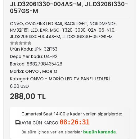
JL.D32061330-004AS-M, JL.D32061330-
057GS-M
ONVO, OV32F153 LED BAR, BACKLIGHT, NORDMENDE,
NM32F151, LED, BAR, MSG-T320-3030-02A-06-N1.0,
JL.D32061330-004AS-M, JL.D32061330-057GS-M
Ürün Kodu:
JPN-32F153
Depo Yer Kodu:
U4-R2
Barkod:
8682798435428
Marka:
ONVO , MORİO
Kategori:
ONVO - MORİO LED TV PANEL LEDLERİ
6,00 USD
288,00 TL
Cumartesi Saat 14:00'e kadar verilen siparişlerde:
08:26:31
AYNI GÜN KARGO!
bugün kargoda
Bu süre içinde verilen siparişler
.