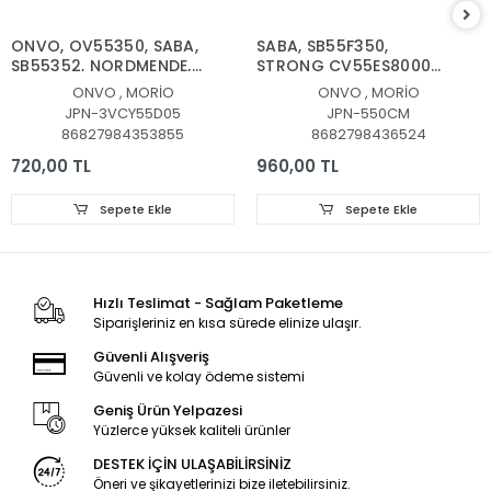
ONVO, OV55350, SABA,
SABA, SB55F350,
SB55352, NORDMENDE,
STRONG CV55ES8000F,
NM55350, LED BAR,
LED BAR, BACKLIGHT,
ONVO , MORİO
ONVO , MORİO
BACKLIGHT, OV55-
PANEL LEDLERİ,
JPN-3VCY55D05
JPN-550CM
9000, MORİO MR55850
JL.D550C1330-006BS-
86827984353855
8682798436524
LED BAR, CY55D05-
M_V01, LED BAR,
ZC62AG-02,
BACKLIGHT, LE-55S1,
720,00 TL
960,00 TL
303CY550033, CY-
CX550DLEDM,
55DN-2W-15V-33MA,
CX55D12-ZC62AG-04D
Sepete Ekle
Sepete Ekle
HV550QUB-F84, 3VOLT
Hızlı Teslimat - Sağlam Paketleme
Siparişleriniz en kısa sürede elinize ulaşır.
Güvenli Alışveriş
Güvenli ve kolay ödeme sistemi
Geniş Ürün Yelpazesi
Yüzlerce yüksek kaliteli ürünler
DESTEK İÇİN ULAŞABİLİRSİNİZ
Öneri ve şikayetlerinizi bize iletebilirsiniz.