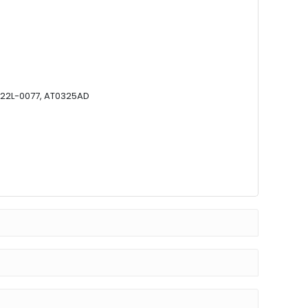
6922L-0077, AT0325AD