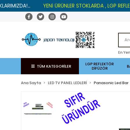
DA!...
YENİ ÜRÜNLER STOKLARDA , LGP REFLEKTÖRLE
En Yen
LGP REFLEKTÖR
TÜM KATEGORİLER
B
DİFÜZÖR
Ana Sayfa
LED TV PANEL LEDLERİ
Panasonic Led Bar