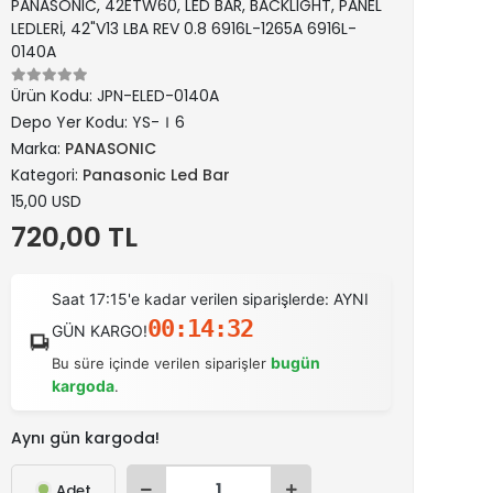
PANASONIC, 42ETW60, LED BAR, BACKLIGHT, PANEL
LEDLERİ, 42"V13 LBA REV 0.8 6916L-1265A 6916L-
0140A
Ürün Kodu:
JPN-ELED-0140A
Depo Yer Kodu:
YS-Ｉ6
Marka:
PANASONIC
Kategori:
Panasonic Led Bar
15,00 USD
720,00 TL
Saat 17:15'e kadar verilen siparişlerde: AYNI
00:14:32
GÜN KARGO!
bugün
Bu süre içinde verilen siparişler
kargoda
.
Aynı gün kargoda!
Adet