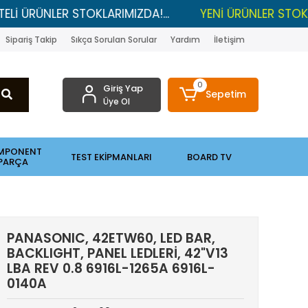
ÜNLER STOKLARIMIZDA!...
YENİ ÜRÜNLER STOKLARDA ,
Sipariş Takip
Sıkça Sorulan Sorular
Yardım
İletişim
0
Giriş Yap
Sepetim
Üye Ol
MPONENT
TEST EKİPMANLARI
BOARD TV
PARÇA
PANASONIC, 42ETW60, LED BAR,
BACKLIGHT, PANEL LEDLERİ, 42"V13
LBA REV 0.8 6916L-1265A 6916L-
0140A