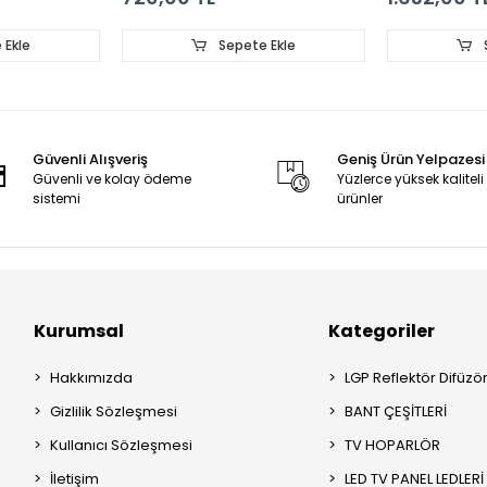
 Ekle
Sepete Ekle
Güvenli Alışveriş
Geniş Ürün Yelpazesi
Güvenli ve kolay ödeme
Yüzlerce yüksek kaliteli
sistemi
ürünler
Kurumsal
Kategoriler
Hakkımızda
LGP Reflektör Difüzö
Gizlilik Sözleşmesi
BANT ÇEŞİTLERİ
Kullanıcı Sözleşmesi
TV HOPARLÖR
İletişim
LED TV PANEL LEDLERİ