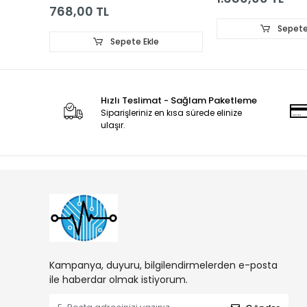
49INCH_PANASONIC_REV0.4
768,00 TL
Sepete
Sepete Ekle
Hızlı Teslimat - Sağlam Paketleme
Siparişleriniz en kısa sürede elinize
ulaşır.
Kampanya, duyuru, bilgilendirmelerden e-posta
ile haberdar olmak istiyorum.