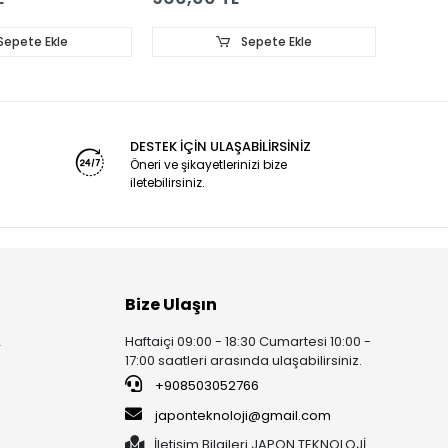
BAR M
LE8 CM
Sepete Ekle
Sepete Ekle
DESTEK İÇİN ULAŞABİLİRSİNİZ
Öneri ve şikayetlerinizi bize
iletebilirsiniz.
Bize Ulaşın
Haftaiçi 09:00 - 18:30 Cumartesi 10:00 -
r
17:00 saatleri arasında ulaşabilirsiniz.
+908503052766
japonteknoloji@gmail.com
İletişim Bilgileri JAPON TEKNOLOJİ