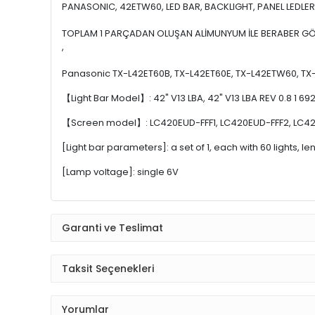
PANASONIC, 42ETW60, LED BAR, BACKLIGHT, PANEL LEDLERİ
TOPLAM 1 PARÇADAN OLUŞAN ALİMUNYUM İLE BERABER GÖN
,
Panasonic TX-L42ET60B, TX-L42ET60E, TX-L42ETW60, TX
【Light Bar Model】: 42" V13 LBA, 42" V13 LBA REV 0.8 1 
【Screen model】: LC420EUD-FFF1, LC420EUD-FFF2, LC420
[Light bar parameters]: a set of 1, each with 60 lights, 
[Lamp voltage]: single 6V
Garanti ve Teslimat
Taksit Seçenekleri
Yorumlar