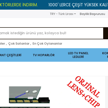
RDE İNDİRİM.
1000' LERCE ÇEŞİT YÜKSEK KALİTELİ ÜR
TRY - Türk Lirası
Bayilik Başvurusu
iler
,
Çok Satanlar
,
En Çok Oylananlar
LED TV PANEL
KO
ANT ÇEŞİTLERİ
TV HOPARLÖR
LEDLERİ