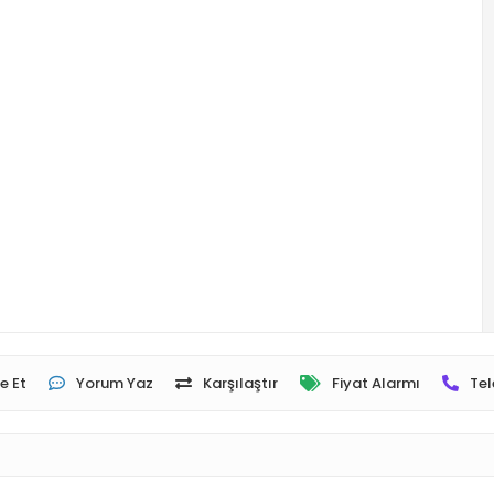
e Et
Yorum Yaz
Karşılaştır
Fiyat Alarmı
Tel