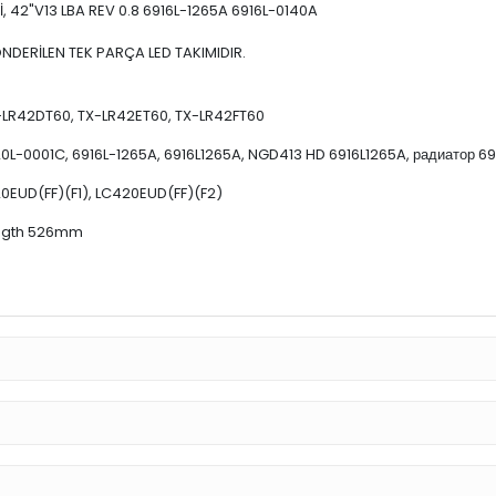
, 42"V13 LBA REV 0.8 6916L-1265A 6916L-0140A
DERİLEN TEK PARÇA LED TAKIMIDIR.
-LR42DT60, TX-LR42ET60, TX-LR42FT60
6920L-0001C, 6916L-1265A, 6916L1265A, NGD413 HD 6916L1265A, радиатор 
EUD(FF)(F1), LC420EUD(FF)(F2)
length 526mm