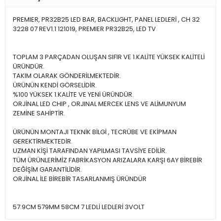
PREMIER, PR32B25 LED BAR, BACKLIGHT, PANEL LEDLERİ , CH 32
3228 07 REV1.1 121019, PREMIER PR32B25, LED TV
TOPLAM 3 PARÇADAN OLUŞAN SIFIR VE 1.KALİTE YÜKSEK KALİTELİ
ÜRÜNDÜR.
TAKIM OLARAK GÖNDERİLMEKTEDİR.
ÜRÜNÜN KENDİ GÖRSELİDİR.
%100 YÜKSEK 1.KALİTE VE YENİ ÜRÜNDÜR.
ORJİNAL LED CHIP , ORJINAL MERCEK LENS VE ALİMUNYUM
ZEMİNE SAHİPTİR.
ÜRÜNÜN MONTAJI TEKNİK BİLGİ , TECRÜBE VE EKİPMAN
GEREKTİRMEKTEDİR.
UZMAN KİŞİ TARAFINDAN YAPILMASI TAVSİYE EDİLİR.
TÜM ÜRÜNLERİMİZ FABRİKASYON ARIZALARA KARŞI 6AY BİREBİR
DEĞİŞİM GARANTİLİDİR.
ORJİNAL İLE BİREBİR TASARLANMIŞ ÜRÜNDÜR
57.9CM 579MM 58CM 7 LEDLİ LEDLERİ 3VOLT