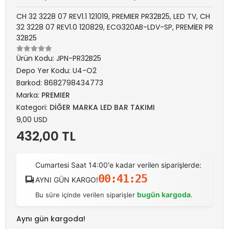
CH 32 3228 07 REV1.1 121019, PREMIER PR32B25, LED TV, CH
32 3228 07 REV1.0 120829, ECG320AB-LDV-SP, PREMİER PR
32B25
Ürün Kodu:
JPN-PR32B25
Depo Yer Kodu:
U4-O2
Barkod:
8682798434773
Marka:
PREMIER
Kategori:
DİĞER MARKA LED BAR TAKIMI
9,00 USD
432,00 TL
Cumartesi Saat 14:00'e kadar verilen siparişlerde:
00:41:25
AYNI GÜN KARGO!
bugün kargoda
Bu süre içinde verilen siparişler
.
Aynı gün kargoda!