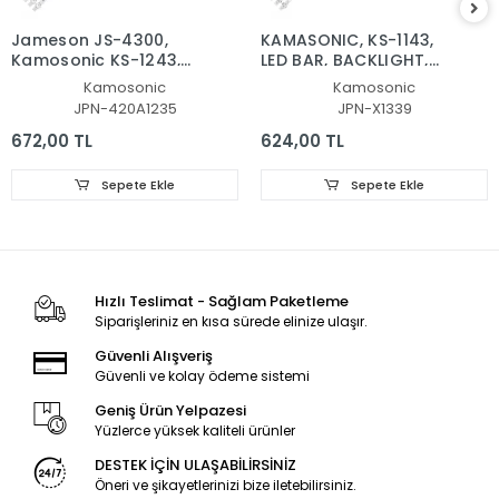
Jameson JS-4300,
KAMASONIC, KS-1143,
Kamosonic KS-1243,
LED BAR, BACKLIGHT,
LED BAR, JL.D420A1235-
PANEL LEDLERİ, HL-
Kamosonic
Kamosonic
081BS-M, SD43-DNJF-
2A420A28-1001S-01, A1,
JPN-420A1235
JPN-X1339
IK41
8D2A-DLM4-201002,
201000, BACLIGHT
672,00 TL
624,00 TL
Sepete Ekle
Sepete Ekle
Hızlı Teslimat - Sağlam Paketleme
Siparişleriniz en kısa sürede elinize ulaşır.
Güvenli Alışveriş
Güvenli ve kolay ödeme sistemi
Geniş Ürün Yelpazesi
Yüzlerce yüksek kaliteli ürünler
DESTEK İÇİN ULAŞABİLİRSİNİZ
Öneri ve şikayetlerinizi bize iletebilirsiniz.