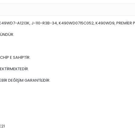
-K49WD7-A1213K, J-110-R3B-34, K490WD0715C052, K490WD9, PREMİER P
RÜNDÜR.
CHİP E SAHİPTİR.
EKTİRMEKTEDİR.
BİR DEĞİŞİM GARANTİLİDİR.
K21