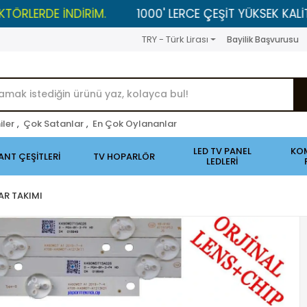
DE İNDİRİM.
1000' LERCE ÇEŞİT YÜKSEK KALİTELİ ÜRÜ
TRY - Türk Lirası
Bayilik Başvurusu
iler
,
Çok Satanlar
,
En Çok Oylananlar
LED TV PANEL
KO
ANT ÇEŞİTLERİ
TV HOPARLÖR
LEDLERİ
AR TAKIMI