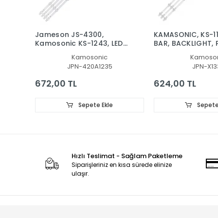
Jameson JS-4300,
KAMASONIC, KS-11
Kamosonic KS-1243, LED
BAR, BACKLIGHT, 
BAR, JL.D420A1235-
LEDLERİ, HL-2A42
Kamosonic
Kamoso
081BS-M, SD43-DNJF-IK41
1001S-01, A1, 8D2
JPN-420A1235
JPN-X13
201002, 201000, 
672,00 TL
624,00 TL
Sepete Ekle
Sepete
Hızlı Teslimat - Sağlam Paketleme
Siparişleriniz en kısa sürede elinize
ulaşır.