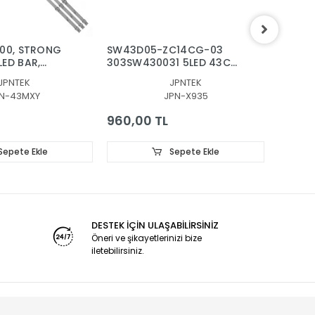
300, STRONG
SW43D05-ZC14CG-03
Skywor
ED BAR,
303SW430031 5LED 43CM,
ZC62A
ANEL LEDLERİ,
CRH-
303SW6
JPNTEK
JPNTEK
3X8 0006 M6
A43353505014ANREV1.2 B
BACKL
N-43MXY
JPN-X935
960,00 TL
1.200
Sepete Ekle
Sepete Ekle
DESTEK İÇİN ULAŞABİLİRSİNİZ
Öneri ve şikayetlerinizi bize
iletebilirsiniz.