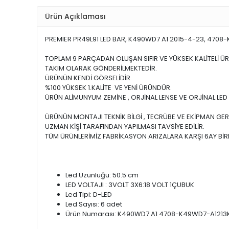
Ürün Açıklaması
PREMIER PR49L91 LED BAR, K490WD7 A1 2015-4-23, 4708
TOPLAM 9 PARÇADAN OLUŞAN SIFIR VE YÜKSEK KALİTELİ Ü
TAKIM OLARAK GÖNDERİLMEKTEDİR.
ÜRÜNÜN KENDİ GÖRSELİDİR.
%100 YÜKSEK 1.KALİTE VE YENİ ÜRÜNDÜR.
ÜRÜN ALİMUNYUM ZEMİNE , ORJİNAL LENSE VE ORJİNAL LED 
ÜRÜNÜN MONTAJI TEKNİK BİLGİ , TECRÜBE VE EKİPMAN GER
UZMAN KİŞİ TARAFINDAN YAPILMASI TAVSİYE EDİLİR.
TÜM ÜRÜNLERİMİZ FABRİKASYON ARIZALARA KARŞI 6AY BİRE
Led Uzunluğu: 50.5 cm
LED VOLTAJI : 3VOLT 3X6:18 VOLT 1ÇUBUK
Led Tipi: D-LED
Led Sayısı: 6 adet
Ürün Numarası: K490WD7 A1 4708-K49WD7-A1213