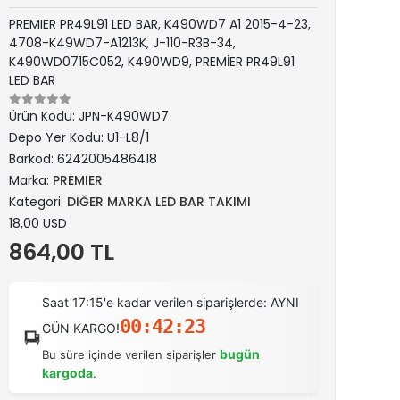
PREMIER PR49L91 LED BAR, K490WD7 A1 2015-4-23,
4708-K49WD7-A1213K, J-110-R3B-34,
K490WD0715C052, K490WD9, PREMİER PR49L91
LED BAR
Ürün Kodu:
JPN-K490WD7
Depo Yer Kodu:
U1-L8/1
Barkod:
6242005486418
Marka:
PREMIER
Kategori:
DİĞER MARKA LED BAR TAKIMI
18,00 USD
864,00 TL
Saat 17:15'e kadar verilen siparişlerde: AYNI
00:42:22
GÜN KARGO!
bugün
Bu süre içinde verilen siparişler
kargoda
.