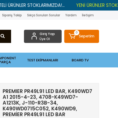
NLER STOKLARIMIZDA!...
YENİ ÜRÜNLER STOKLARDA , 
Sipariş Takip
Sıkça Sorulan Sorular
Yardım
İletişim
0
Giriş Yap
Sepetim
Üye Ol
MPONENT
TEST EKİPMANLARI
BOARD TV
PARÇA
PREMIER PR49L91 LED BAR, K490WD7
A1 2015-4-23, 4708-K49WD7-
A1213K, J-110-R3B-34,
K490WD0715C052, K490WD9,
PREMİER PR49L91 LED BAR