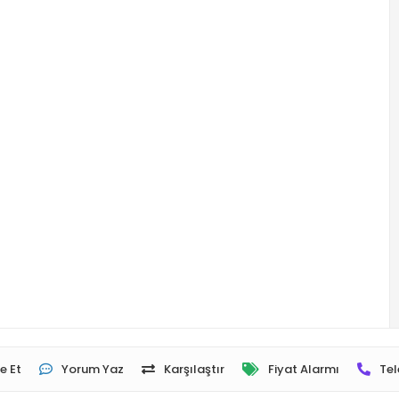
e Et
Yorum Yaz
Karşılaştır
Fiyat Alarmı
Tel