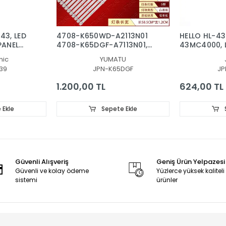
43, LED
4708-K650WD-A2113N01
HELLO HL-4
PANEL
4708-K65DGF-A7113N01,
43MC4000, L
0A28-
303KG65003 K650WDG
BACKLIGHT, P
nic
YUMATU
A-DLM4-
A2 4708-k650strip
DLED43MXY 
39
JPN-K65DGF
JP
BACLIGHT
1313n01 4708-K65DGF-
A7113N01, KG65D05-
1.200,00 TL
624,00 TL
ZC42AG-02D
 Ekle
Sepete Ekle
Güvenli Alışveriş
Geniş Ürün Yelpazesi
Güvenli ve kolay ödeme
Yüzlerce yüksek kaliteli
sistemi
ürünler