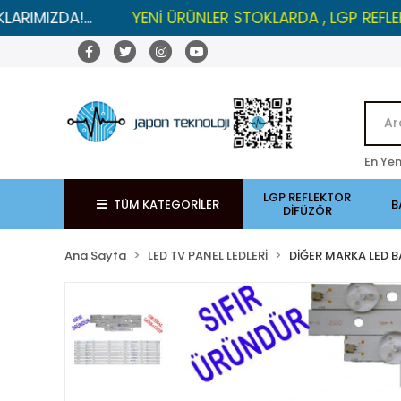
A!...
YENİ ÜRÜNLER STOKLARDA , LGP REFLEKTÖRLER
En Yen
LGP REFLEKTÖR
TÜM KATEGORİLER
B
DİFÜZÖR
Ana Sayfa
LED TV PANEL LEDLERİ
DİĞER MARKA LED B