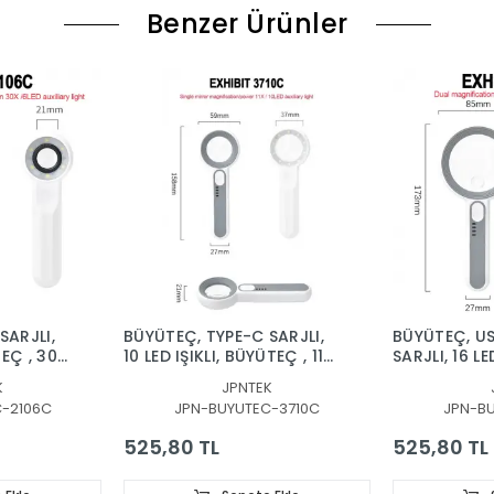
r, çünkü kısa devrelerle ilgili sorunların hızlı ve etkili bir şekilde tesp
Benzer Ürünler