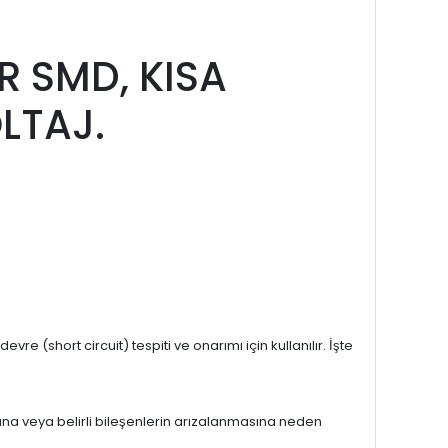
efonla Sipariş
Ürün Önerileri
 Short Circuit
R SMD, KISA
LTAJ.