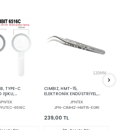
it edilip onarılmasına yardımcı olur.