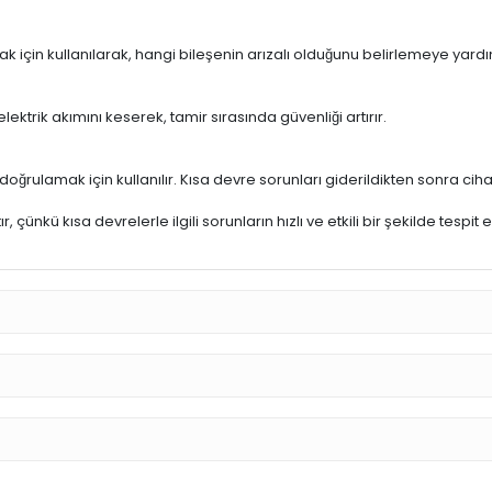
YARLANMAKTADIR.
PARÇALARIN KISA DEVRESİ KOLAYLIKLA BULUNABİLİR.
 PROFESYONELLİK GEREKTİRMEKTEDİR.
nik onarımlarında kullanılan bir cihaz veya araçtır. Bu bağlamda, kısa devr
zı bilgiler:
de meydana gelen kısa devreleri tespit eder. Bu, telefonun çalışmamas
ak için kullanılarak, hangi bileşenin arızalı olduğunu belirlemeye yardı
trik akımını keserek, tamir sırasında güvenliği artırır.
nı doğrulamak için kullanılır. Kısa devre sorunları giderildikten sonra cihazın