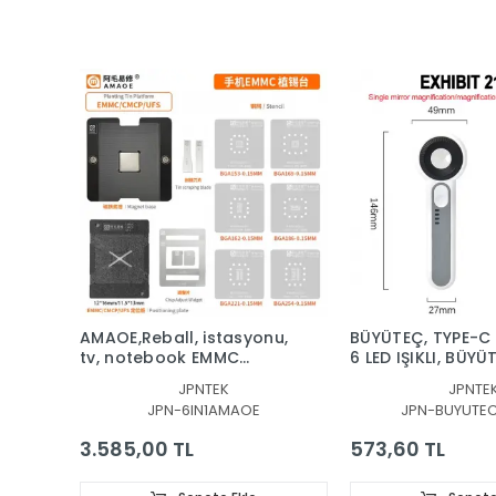
Bu nedenle, "short killer" telefon tamirinde kritik bir araçtı
Garanti ve Teslimat
Taksit Seçenekleri
Yorumlar