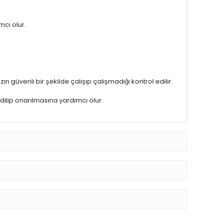
e (short circuit) tespiti ve onarımı için kullanılır. İşte
ına veya belirli bileşenlerin arızalanmasına neden
mcı olur.
 güvenli bir şekilde çalışıp çalışmadığı kontrol edilir.