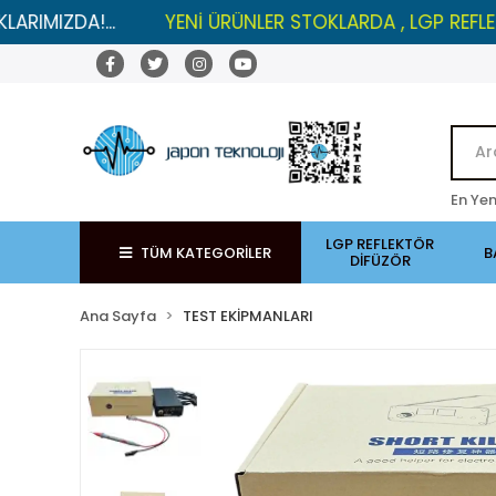
!...
YENİ ÜRÜNLER STOKLARDA , LGP REFLEKTÖRLERD
En Yen
LGP REFLEKTÖR
TÜM KATEGORİLER
B
DİFÜZÖR
Ana Sayfa
TEST EKİPMANLARI