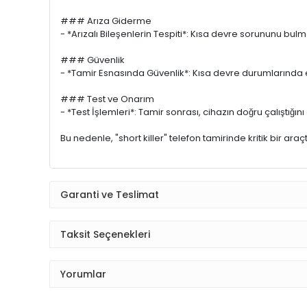
30 AMPER ÜRÜNDÜR. 0,3VOLT - 4,5VOLT ARASI VOLTAJ A
BU CİHAZ İLE ELEKTRONİK KARTLARDA MEYDANA GELEN SMD 
TAMİRDE BAŞARI ORANI YÜKSEK BİR ÜRÜNDÜR , KULLANIMI
BOARD TAMAMEN ZARAR DA GÖREBİLİR.
"Short killer" terimi, telefon tamiri ve genel olarak elektro
"short killer"ın telefon tamirinde ne işe yaradığına dair ba
### Kısa Devre Tespiti
- *Kısa Devreleri Belirleme*: Cihazın içindeki devreler
olabilir.
### Arıza Giderme
- *Arızalı Bileşenlerin Tespiti*: Kısa devre sorununu bulm
### Güvenlik
- *Tamir Esnasında Güvenlik*: Kısa devre durumlarında elek
### Test ve Onarım
- *Test İşlemleri*: Tamir sonrası, cihazın doğru çalıştığı