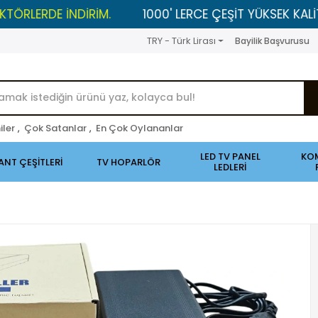
E İNDİRİM.
1000' LERCE ÇEŞİT YÜKSEK KALİTELİ ÜRÜN
TRY - Türk Lirası
Bayilik Başvurusu
iler
,
Çok Satanlar
,
En Çok Oylananlar
LED TV PANEL
KO
ANT ÇEŞİTLERİ
TV HOPARLÖR
LEDLERİ