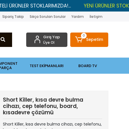
LER STOKLARIMIZDA!...
YENİ ÜRÜNLER STOKLARDA , L
Sipariş Takip
Sıkça Sorulan Sorular
Yardım
İletişim
0
Giriş Yap
Sepetim
Üye Ol
MPONENT
TEST EKİPMANLARI
BOARD TV
PARÇA
Short Killer, kısa devre bulma
cihazı, cep telefonu, board,
kısadevre çözümü
Short Killer, kısa devre bulma cihazı, cep telefonu,