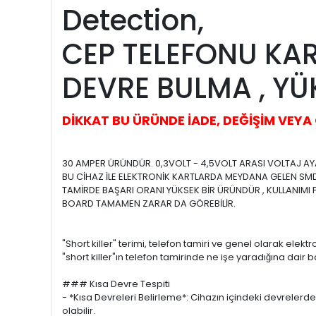
Favorilerime Ekle
Tavsiy
Ürün Açıklaması
Short Killer Circu
Detection,
CEP TELEFONU KAR
DEVRE BULMA , YÜ
DİKKAT BU ÜRÜNDE İADE, DEĞİŞİM VEY