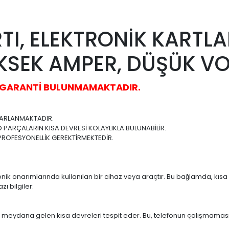
e Et
Yorum Yaz
Karşılaştır
Fiyat Alarmı
Tel
it Detector Mobile Phone
TI, ELEKTRONİK KARTLA
KSEK AMPER, DÜŞÜK VO
A GARANTİ BULUNMAMAKTADIR.