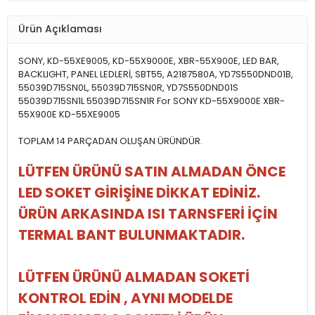
Ürün Açıklaması
SONY, KD-55XE9005, KD-55X9000E, XBR-55X900E, LED BAR,
BACKLIGHT, PANEL LEDLERİ, SBT55, A2187580A, YD7S550DND01B,
55039D715SN0L, 55039D715SN0R, YD7S550DND01S
55039D715SN1L 55039D715SN1R For SONY KD-55X9000E XBR-
55X900E KD-55XE9005
TOPLAM 14 PARÇADAN OLUŞAN ÜRÜNDÜR.
LÜTFEN ÜRÜNÜ SATIN ALMADAN ÖNCE
LED SOKET GİRİŞİNE DİKKAT EDİNİZ.
ÜRÜN ARKASINDA ISI TARNSFERİ İÇİN
TERMAL BANT BULUNMAKTADIR.
LÜTFEN ÜRÜNÜ ALMADAN SOKETİ
KONTROL EDİN , AYNI MODELDE