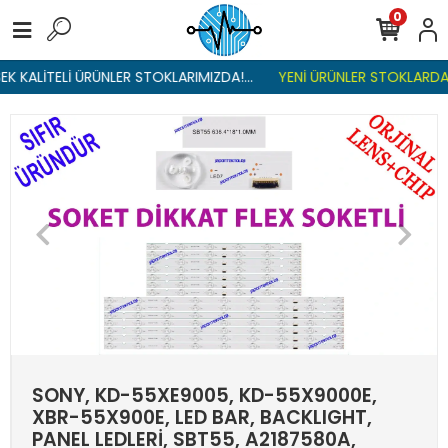
0
 KALİTELİ ÜRÜNLER STOKLARIMIZDA!...
YENİ ÜRÜNLER STOKLARDA , 
SONY, KD-55XE9005, KD-55X9000E,
XBR-55X900E, LED BAR, BACKLIGHT,
PANEL LEDLERİ, SBT55, A2187580A,