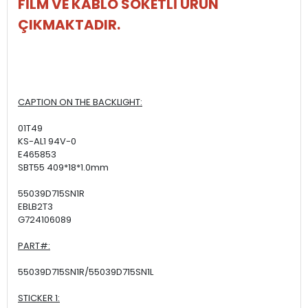
FİLM VE KABLO SOKETLİ ÜRÜN
ÇIKMAKTADIR.
CAPTION ON THE BACKLIGHT:
01T49
KS-AL1 94V-0
E465853
SBT55 409*18*1.0mm
55039D715SN1R
EBLB2T3
G724106089
PART#:
55039D715SN1R/55039D715SN1L
STICKER 1: