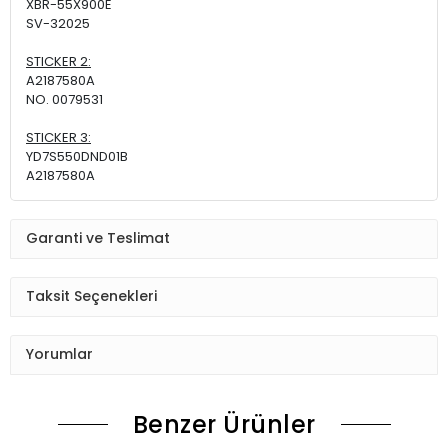
XBR-55X900E
SV-32025
STICKER 2:
A2187580A
NO. 0079531
STICKER 3:
YD7S550DND01B
A2187580A
Garanti ve Teslimat
Taksit Seçenekleri
Yorumlar
Benzer Ürünler