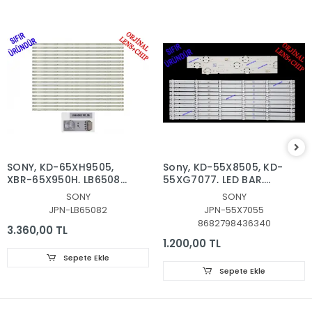
SONY, KD-65XH9505,
Sony, KD-55X8505, KD-
XBR-65X950H, LB65082
55XG7077, LED BAR,
V0_05, LED BAR
BACKLIGHT,
SONY
SONY
BACKLIGHT, PANEL
L3_L_E5_BWP_S6_1_R1.0_S
JPN-LB65082
JPN-55X7055
LEDLERİ
00727A
8682798436340
3.360,00 TL
1.200,00 TL
Sepete Ekle
Sepete Ekle