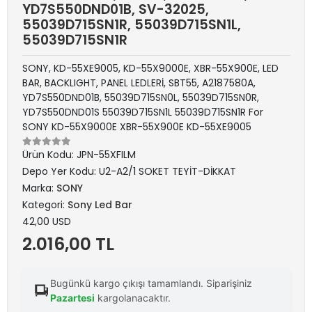
YD7S550DND01B, SV-32025,
55039D715SN1R, 55039D715SN1L,
55039D715SN1R
SONY, KD-55XE9005, KD-55X9000E, XBR-55X900E, LED
BAR, BACKLIGHT, PANEL LEDLERİ, SBT55, A2187580A,
YD7S550DND01B, 55039D715SN0L, 55039D715SN0R,
YD7S550DND01S 55039D715SN1L 55039D715SN1R For
SONY KD-55X9000E XBR-55X900E KD-55XE9005
Ürün Kodu:
JPN-55XFILM
Depo Yer Kodu:
U2-A2/1 SOKET TEYİT-DİKKAT
Marka:
SONY
Kategori:
Sony Led Bar
42,00 USD
2.016,00 TL
Bugünkü kargo çıkışı tamamlandı. Siparişiniz
Pazartesi
kargolanacaktır.