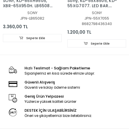
SONY, KD-65XH9505,
Sony, KD-55X8505, KD-
XBR-65X950H, LB65082
55XG7077, LED BAR,
V0_05, LED BAR
BACKLIGHT,
SONY
SONY
BACKLIGHT, PANEL
L3_L_E5_BWP_S6_1_R1.0_S
JPN-LB65082
JPN-55X7055
LEDLERİ
00727A
8682798436340
3.360,00 TL
1.200,00 TL
Sepete Ekle
Sepete Ekle
Hızlı Teslimat - Sağlam Paketleme
Siparişleriniz en kısa sürede elinize ulaşır.
Güvenli Alışveriş
Güvenli ve kolay ödeme sistemi
Geniş Ürün Yelpazesi
Yüzlerce yüksek kaliteli ürünler
DESTEK İÇİN ULAŞABİLİRSİNİZ
Öneri ve şikayetlerinizi bize iletebilirsiniz.