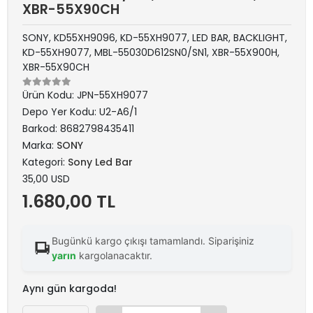
XBR-55X90CH
SONY, KD55XH9096, KD-55XH9077, LED BAR, BACKLIGHT,
KD-55XH9077, MBL-55030D612SN0/SN1, XBR-55X900H,
XBR-55X90CH
Ürün Kodu:
JPN-55XH9077
Depo Yer Kodu:
U2-A6/1
Barkod:
8682798435411
Marka:
SONY
Kategori:
Sony Led Bar
35,00 USD
1.680,00 TL
Bugünkü kargo çıkışı tamamlandı. Siparişiniz
yarın
kargolanacaktır.
Aynı gün kargoda!