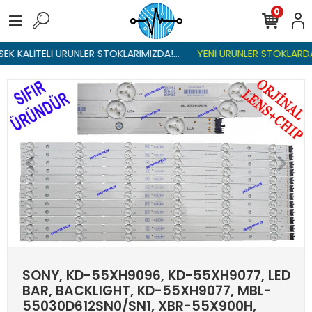
0
K KALİTELİ ÜRÜNLER STOKLARIMIZDA!...
YENİ ÜRÜNLER STOKLARDA ,
SONY, KD-55XH9096, KD-55XH9077, LED
BAR, BACKLIGHT, KD-55XH9077, MBL-
55030D612SN0/SN1, XBR-55X900H,