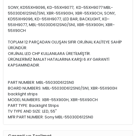
SONY, KD55XH9096, KD-55XH9077, KD-55XH9077 MBL-
55030D612SN0/SN1, XBR-55X900H, XBR-55X90CH, SONY,
KD55XH9096, KD-55XH9077, LED BAR, BACKLIGHT, KD-
55XH9077, MBL-55030D612SN0/SN1, XBR-55X900H, XBR-
55X90CH
TOPLAM 12 PARÇADAN OLUŞAN SIFIR ORJİNAL KALİTEYE SAHİP
ÜRÜNDÜR.
ORJİNAL LED CHP KULLANILARA ÜRETİLMİŞTİR.
ÜRÜNLERİMİZ İMALAT HATALARINA KARŞI 6 AY GARANTİ
KAPSAMINDADIR.
PART NUMBER: MBL-55030D612SN0
BOARD NUMBERS: MBL-55030D612SN0/SN1, XBR-55X900H
backlight strips
MODEL NUMBERS: XBR-55X900H, XBR-55X90CH
PART TYPE: Backlight Strips
TV TYPE AND SIZE: LED, 55"
MFR PART NUMBER: Sony MBL-55030D612SN0