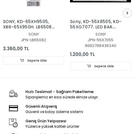
SONY, KD-65XH9505,
Sony, KD-55X8505, KD-
XBR-65X950H, LB65082
55XG7077, LED BAR,
V0_05, LED BAR
BACKLIGHT,
SONY
SONY
BACKLIGHT, PANEL
L3_L_E5_BWP_S6_1_R1.0_S
JPN-LB65082
JPN-55X7055
LEDLERİ
00727A
8682798436340
3.360,00 TL
1.200,00 TL
Sepete Ekle
Sepete Ekle
Hızlı Teslimat - Sağlam Paketleme
Siparişleriniz en kısa sürede elinize ulaşır.
Güvenli Alışveriş
Güvenli ve kolay ödeme sistemi
Geniş Ürün Yelpazesi
Yüzlerce yüksek kaliteli ürünler