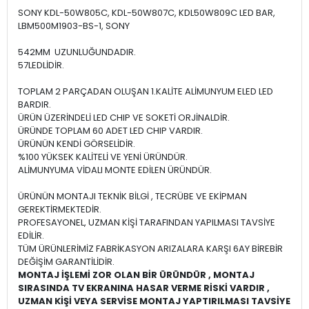
SONY KDL-50W805C, KDL-50W807C, KDL50W809C LED BAR,
LBM500M1903-BS-1, SONY
542MM UZUNLUĞUNDADIR.
57LEDLİDİR.
TOPLAM 2 PARÇADAN OLUŞAN 1.KALİTE ALİMUNYUM ELED LED
BARDIR.
ÜRÜN ÜZERİNDELİ LED CHIP VE SOKETİ ORJİNALDİR.
ÜRÜNDE TOPLAM 60 ADET LED CHIP VARDIR.
ÜRÜNÜN KENDİ GÖRSELİDİR.
%100 YÜKSEK KALİTELİ VE YENİ ÜRÜNDÜR.
ALİMUNYUMA VİDALI MONTE EDİLEN ÜRÜNDÜR.
ÜRÜNÜN MONTAJI TEKNİK BİLGİ , TECRÜBE VE EKİPMAN
GEREKTİRMEKTEDİR.
PROFESAYONEL, UZMAN KİŞİ TARAFINDAN YAPILMASI TAVSİYE
EDİLİR.
TÜM ÜRÜNLERİMİZ FABRİKASYON ARIZALARA KARŞI 6AY BİREBİR
DEĞİŞİM GARANTİLİDİR.
MONTAJ İŞLEMİ ZOR OLAN BİR ÜRÜNDÜR , MONTAJ
SIRASINDA TV EKRANINA HASAR VERME RİSKİ VARDIR ,
UZMAN KİŞİ VEYA SERVİSE MONTAJ YAPTIRILMASI TAVSİYE