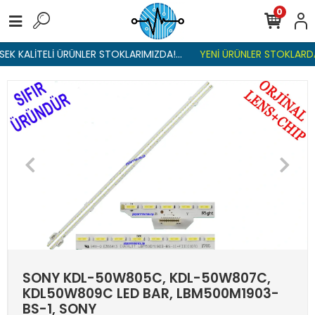
0
EK KALİTELİ ÜRÜNLER STOKLARIMIZDA!...
YENİ ÜRÜNLER STOKLARDA 
SONY KDL-50W805C, KDL-50W807C,
KDL50W809C LED BAR, LBM500M1903-
BS-1, SONY