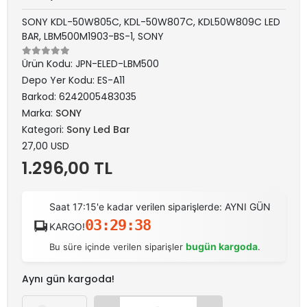
SONY KDL-50W805C, KDL-50W807C, KDL50W809C LED
BAR, LBM500M1903-BS-1, SONY
Ürün Kodu:
JPN-ELED-LBM500
Depo Yer Kodu:
ES-A11
Barkod:
6242005483035
Marka:
SONY
Kategori:
Sony Led Bar
27,00 USD
1.296,00 TL
Saat 17:15'e kadar verilen siparişlerde: AYNI GÜN
03:29:38
KARGO!
bugün kargoda
Bu süre içinde verilen siparişler
.
Aynı gün kargoda!