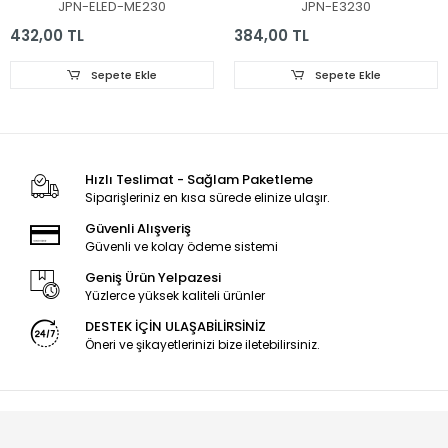
JPN-ELED-ME230
JPN-E3230
SLED SMME230BMM002
TV LED BAR,
L33 HF REV01 , LM41-
JL.D22051235-081DS-M,
432,00 TL
384,00 TL
00022V , LTM230HT10 ,
PB02D380103BL041-
LED BAR
0001H, CY22D-2X5
Sepete Ekle
Sepete Ekle
Hızlı Teslimat - Sağlam Paketleme
Siparişleriniz en kısa sürede elinize ulaşır.
Güvenli Alışveriş
Güvenli ve kolay ödeme sistemi
Geniş Ürün Yelpazesi
Yüzlerce yüksek kaliteli ürünler
DESTEK İÇİN ULAŞABİLİRSİNİZ
Öneri ve şikayetlerinizi bize iletebilirsiniz.