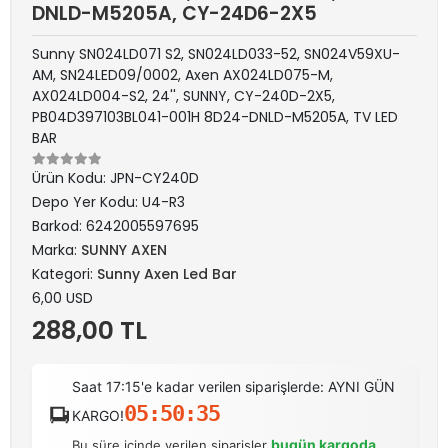
DNLD-M5205A, CY-24D6-2X5
Sunny SN024LD071 S2, SN024LD033-52, SN024V59XU-
AM, SN24LED09/0002, Axen AX024LD075-M,
AX024LD004-S2, 24'', SUNNY, CY-240D-2X5,
PB04D397103BL041-001H 8D24-DNLD-M5205A, TV LED
BAR
Ürün Kodu:
JPN-CY240D
Depo Yer Kodu:
U4-R3
Barkod:
6242005597695
Marka:
SUNNY AXEN
Kategori:
Sunny Axen Led Bar
6,00 USD
288,00 TL
Saat 17:15'e kadar verilen siparişlerde: AYNI GÜN
05:50:35
KARGO!
bugün kargoda
Bu süre içinde verilen siparişler
.