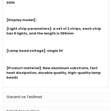
001H
[Display model]:
[Light strip parameters]: a set of 2 strips, each strip
has 5 lights, and the length is 396mm
[Lamp bead voltage]: single 3V
[Product material]: New aluminum substrate, fast
heat dissipation, durable quality, high-quality lamp
beads
Garanti ve Teslimat