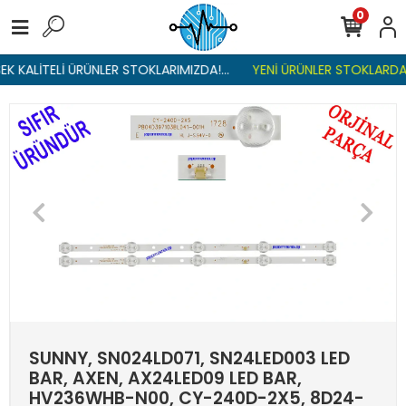
0
K KALİTELİ ÜRÜNLER STOKLARIMIZDA!...
YENİ ÜRÜNLER STOKLARDA ,
SUNNY, SN024LD071, SN24LED003 LED
BAR, AXEN, AX24LED09 LED BAR,
HV236WHB-N00, CY-240D-2X5, 8D24-