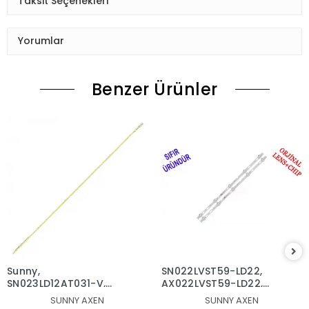
Taksit Seçenekleri
Yorumlar
Benzer Ürünler
Sunny,
SN022LVST59-LD22,
SN023LD12AT031-V,
AX022LVST59-LD22,
AXEN,
T215HVN01.1, AWOX
SUNNY AXEN
SUNNY AXEN
AX023LD12AT031-V,
2271, AX022LVST59/0,