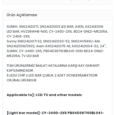
Ürün Açıklaması
SUNNY, SN024LD071, SN24LED003 LED BAR, AXEN, AX24LED09
LED BAR, HV236WHB-N00, CY-240D-2X5, 8D24-DNLD-M5205A,
CY-24D6-2X5,
Sunny SN024LD071 S2, SN024LD033-52, SN024V59XU-AM,
SN24LED09/0002, Axen AX024LD075-M, AX024LD004-S2, 24'',
SUNNY, CY-240D-2X5, PB04D397103BL041-001H 8D24-DNLD-
M5205A, TV LED BAR
TÜM ÜRÜNLERİMİZ İMALAT HATALARINA KARŞI 6AY GARANTİ
KAPSAMINDADIR.
5 LEDLİ CHİP Lİ LED BAR ÇUBUK 2 ADET GÖNDERİLMEKTEDİR.
ORJİNAL ÜRÜNDÜR.
Applicable to]: LCD TV and other models
[Light bar model]: CY-240D-2X5 PB04D397103BL041-