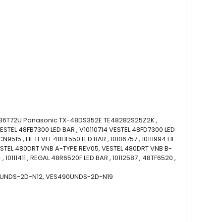
8HB6T72U Panasonic TX-48DS352E TE48282S25Z2K ,
ESTEL 48FB7300 LED BAR , V10110714 VESTEL 48FD7300 LED
N9515 , HI-LEVEL 48HL550 LED BAR , 10106757 , 10111994 HI-
, VESTEL 480DRT VNB A-TYPE REV05, VESTEL 480DRT VNB B-
111411 , REGAL 48R6520F LED BAR , 10112587 , 48TF6520 ,
480UNDS-2D-N12, VES490UNDS-2D-N19