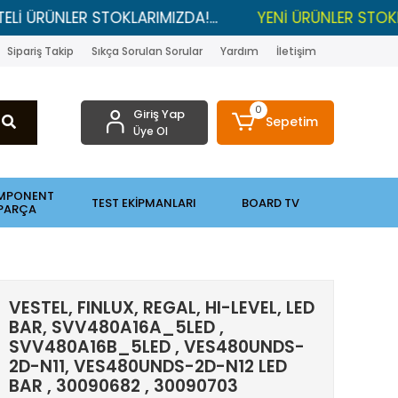
LER STOKLARIMIZDA!...
YENİ ÜRÜNLER STOKLARDA , L
Sipariş Takip
Sıkça Sorulan Sorular
Yardım
İletişim
0
Giriş Yap
Sepetim
Üye Ol
MPONENT
TEST EKİPMANLARI
BOARD TV
PARÇA
VESTEL, FINLUX, REGAL, HI-LEVEL, LED
BAR, SVV480A16A_5LED ,
SVV480A16B_5LED , VES480UNDS-
2D-N11, VES480UNDS-2D-N12 LED
BAR , 30090682 , 30090703