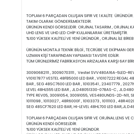
TOPLAM 6 PARÇADAN OLUŞAN SIFIR VE 1.KALİTE ÜRÜNDÜR.
TAKIM OLARAK GÖNDERİLMEKTEDİR.
ÜRÜNÜN KENDİ GÖRSELİDİR. ORJİNAL TASARIM , ORJİNAL K
UHD LENS VE UHD LED CHİP KULLANILARAK ÜRETİLMİŞTİR.
%100 YÜKSEK KALİTELİ VE YENİ ÜRÜNDÜR , ORJİNAL İLE BİRE
ÜRÜNÜN MONTAJI TEKNİK BİLGİ , TECRÜBE VE EKİPMAN GER
UZMAN KİŞİ TARAFINDAN YAPILMASI TAVSİYE EDİLİR.
TÜM ÜRÜNLERİMİZ FABRİKASYON ARIZALARA KARŞI 6AY BİRE
30090682111 , 30090703111 , Vestel SVV480A16A-5LED-
V10107877 VESTEL 48FB5000 LED BAR , V10107222 REGAL 48
BAR , SEG 48SC7600 LED BAR , 10103541 , 23407779 , 202719
LEVEL 48HL555 LED BAR , JL.D48051330-078AS-C , JL.D4805
TYPE REV05, 30091054, 30091055, VES480UNDS-2D-N11, SEG 
10111098 , 10113027 , 48R6000F , 10103373 , 10111103 , 48R4020F
SEG 48SCF7620 LED BAR, HI-LEVEL 48HL700 LED BAR,JL.
TOPLAM 6 PARÇADAN OLUŞAN SIFIR VE ORJİNAL LENS VE C
ÜRÜNÜN KENDİ GÖRSELİDİR.
%100 YÜKSEK KALİTELİ VE YENİ ÜRÜNDÜR.