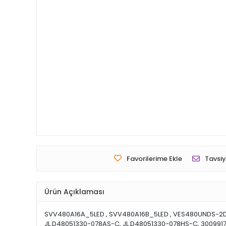
Favorilerime Ekle
Tavsiy
Ürün Açıklaması
SVV480A16A_5LED , SVV480A16B_5LED , VES480UNDS-2D-
JL.D48051330-078AS-C, JL.D48051330-078HS-C, 300991