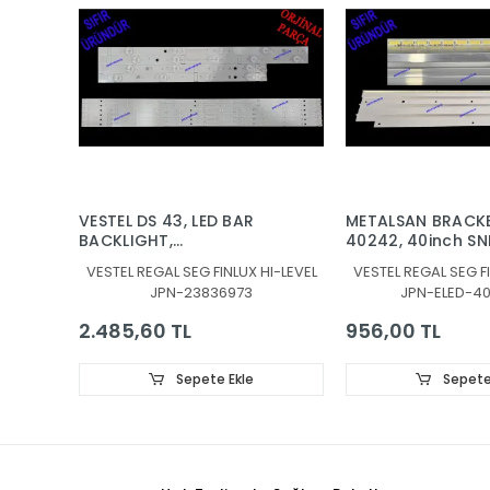
VESTEL DS 43, LED BAR
METALSAN BRACKE
BACKLIGHT,
40242, 40inch SN
JL.D430B1330-078AS-
7020PKG 60EA RE
VESTEL REGAL SEG FINLUX HI-LEVEL
VESTEL REGAL SEG FI
M_V04, JL.D430B1330-
131219, 30080939
JPN-23836973
JPN-ELED-4
078BS-M_V03,
30108746CA11 ,
2.485,60 TL
956,00 TL
30108747CB11
Sepete Ekle
Sepete