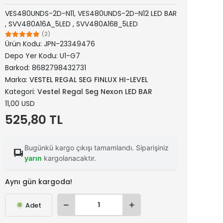
VES480UNDS-2D-N11, VES480UNDS-2D-N12 LED BAR
, SVV480A16A_5LED , SVV480A16B_5LED
(2)
Ürün Kodu:
JPN-23349476
Depo Yer Kodu:
U1-G7
Barkod:
8682798432731
Marka:
VESTEL REGAL SEG FINLUX HI-LEVEL
Kategori:
Vestel Regal Seg Nexon LED BAR
11,00 USD
525,80 TL
Bugünkü kargo çıkışı tamamlandı. Siparişiniz
yarın
kargolanacaktır.
Aynı gün kargoda!
Adet