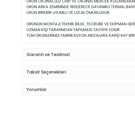
ÜRÜN ORJİNAL LED CHIP VE ORJİNAL MERCEK KULLANILARAK 
ÜRÜN ARKA ZEMİNİNDE 180DERECE DAYANIKLI TERMAL BANT
ÜRÜN BİREBİR UYUMLU VE UZUN ÖMÜRLÜDÜR.
ÜRÜNÜN MONTAJI TEKNİK BİLGİ , TECRÜBE VE EKİPMAN GER
UZMAN KİŞİ TARAFINDAN YAPILMASI TAVSİYE EDİLİR.
TÜM ÜRÜNLERİMİZ FABRİKASYON ARIZALARA KARŞI 6AY BİRE
Garanti ve Teslimat
Taksit Seçenekleri
Yorumlar