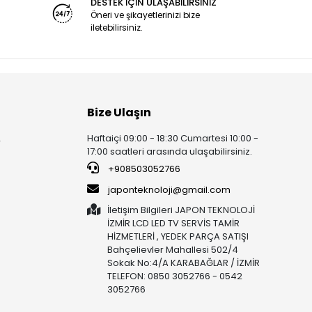
DESTEK İÇİN ULAŞABİLİRSİNİZ
Öneri ve şikayetlerinizi bize
iletebilirsiniz.
Bize Ulaşın
Haftaiçi 09:00 - 18:30 Cumartesi 10:00 -
r
17:00 saatleri arasında ulaşabilirsiniz.
+908503052766
japonteknoloji@gmail.com
İletişim Bilgileri JAPON TEKNOLOJİ
İZMİR LCD LED TV SERVİS TAMİR
HİZMETLERİ , YEDEK PARÇA SATIŞI
Bahçelievler Mahallesi 502/4
Sokak No:4/A KARABAĞLAR / İZMİR
TELEFON: 0850 3052766 - 0542
3052766