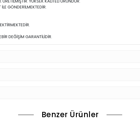
ÜRETİLMİŞTİR. YÜKSEK KALİTELİ ÜRÜNDÜR.
 İLE GÖNDERİLMEKTEDİR.
EKTİRMEKTEDİR.
BİR DEĞİŞİM GARANTİLİDİR.
Benzer Ürünler