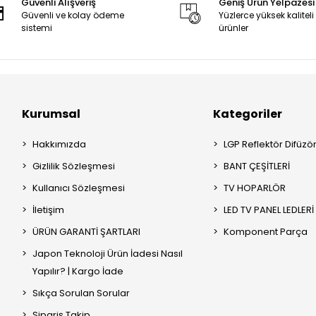
Güvenli Alışveriş
Geniş Ürün Yelpazesi
Güvenli ve kolay ödeme
Yüzlerce yüksek kaliteli
sistemi
ürünler
Kurumsal
Kategoriler
Hakkımızda
LGP Reflektör Difüzö
Gizlilik Sözleşmesi
BANT ÇEŞİTLERİ
Kullanıcı Sözleşmesi
TV HOPARLÖR
İletişim
LED TV PANEL LEDLERİ
ÜRÜN GARANTİ ŞARTLARI
Komponent Parça
Japon Teknoloji Ürün İadesi Nasıl
Yapılır? | Kargo İade
Sıkça Sorulan Sorular
Sipariş Takip