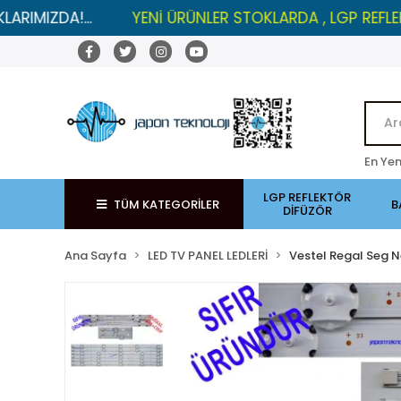
!...
YENİ ÜRÜNLER STOKLARDA , LGP REFLEKTÖRLERD
En Yen
LGP REFLEKTÖR
TÜM KATEGORİLER
B
DİFÜZÖR
Ana Sayfa
LED TV PANEL LEDLERİ
Vestel Regal Seg N