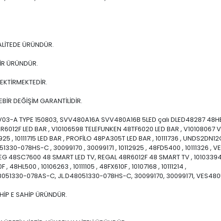
ALİTEDE ÜRÜNDÜR.
BİR ÜRÜNDÜR.
EKTİRMEKTEDİR.
BİR DEĞİŞİM GARANTİLİDİR.
REV03-A TYPE 150803, SVV480A16A SVV480A16B 5LED çalı DLED48287 4
R6012F LED BAR , V10106598 TELEFUNKEN 48TF6020 LED BAR , V10108067 V
25 , 10111715 LED BAR , PROFİLO 48PA305T LED BAR , 10111736 , UNDS2DN12C
1330-078HS-C , 30099170 , 30099171 , 10112925 , 48FD5400 , 10111326 
48SC7600 48 SMART LED TV, REGAL 48R6012F 48 SMART TV , 10103394 , 10
 , 48HL500 , 10106263 , 10111105 , 48FX610F , 10107168 , 10111214 ,
D48051330-078AS-C, JL.D48051330-078HS-C, 30099170, 30099171, VES
HİP E SAHİP ÜRÜNDÜR.