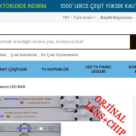
E İNDİRİM.
1000' LERCE ÇEŞİT YÜKSEK KALİTELİ ÜRÜN
TRY - Türk Lirası
Bayilik Başvurusu
iler
,
Çok Satanlar
,
En Çok Oylananlar
LED TV PANEL
KO
ANT ÇEŞİTLERİ
TV HOPARLÖR
LEDLERİ
exon LED BAR