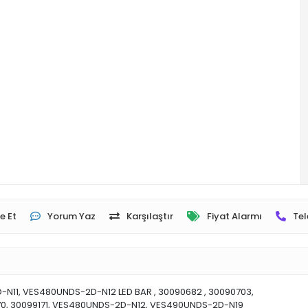
e Et
Yorum Yaz
Karşılaştır
Fiyat Alarmı
Tel
N11, VES480UNDS-2D-N12 LED BAR , 30090682 , 30090703,
70, 30099171, VES480UNDS-2D-N12, VES490UNDS-2D-N19