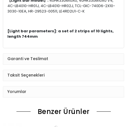
【Light bar model】:
40HR330M10A0, 40HR330M10A0 V4,
4C-LB4010-HR01J, 4C-LB4010-HR02J, TCL-GIC-740D6-2X10-
3030-10EA, HR-29523-00511, LE4RD2U1-C-K
[Light bar parameters]: a set of 2 strips of 10 lights,
length 744mm
Garanti ve Teslimat
Taksit Seçenekleri
Yorumlar
Benzer Ürünler