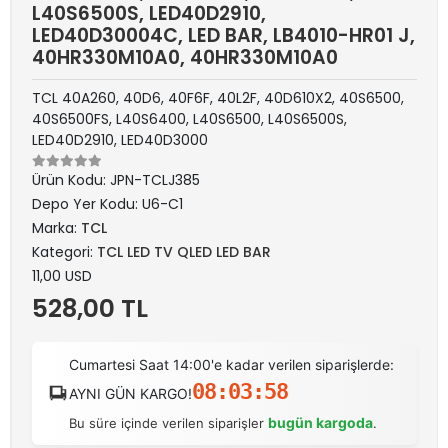
L40S6500S, LED40D2910,
LED40D30004C, LED BAR, LB4010-HR01 J,
40HR330M10A0, 40HR330M10A0
TCL 40A260, 40D6, 40F6F, 40L2F, 40D610X2, 40S6500,
40S6500FS, L40S6400, L40S6500, L40S6500S,
LED40D2910, LED40D3000
Ürün Kodu:
JPN-TCLJ385
Depo Yer Kodu:
U6-C1
Marka:
TCL
Kategori:
TCL LED TV QLED LED BAR
11,00 USD
528,00 TL
Cumartesi Saat 14:00'e kadar verilen siparişlerde:
08:03:58
AYNI GÜN KARGO!
bugün kargoda
Bu süre içinde verilen siparişler
.