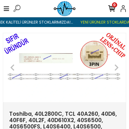
0
K KALİTELİ ÜRÜNLER STOKLARIMIZDA!...
YENİ ÜRÜNLER STOKLARDA ,
Toshiba, 40L2800C, TCL 40A260, 40D6,
40F6F, 40L2F, 40D610X2, 40S6500,
40S6500FS, L40S6400, L40S6500,