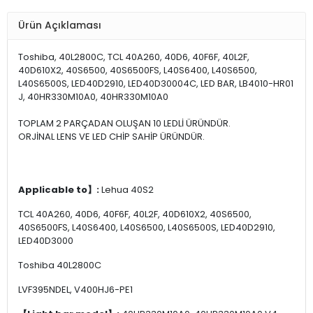
Ürün Açıklaması
Toshiba, 40L2800C, TCL 40A260, 40D6, 40F6F, 40L2F,
40D610X2, 40S6500, 40S6500FS, L40S6400, L40S6500,
L40S6500S, LED40D2910, LED40D30004C, LED BAR, LB4010-HR01
J, 40HR330M10A0, 40HR330M10A0
TOPLAM 2 PARÇADAN OLUŞAN 10 LEDLİ ÜRÜNDÜR.
ORJİNAL LENS VE LED CHİP SAHİP ÜRÜNDÜR.
Applicable to】:
Lehua 40S2
TCL 40A260, 40D6, 40F6F, 40L2F, 40D610X2, 40S6500,
40S6500FS, L40S6400, L40S6500, L40S6500S, LED40D2910,
LED40D3000
Toshiba 40L2800C
LVF395NDEL, V400HJ6-PE1