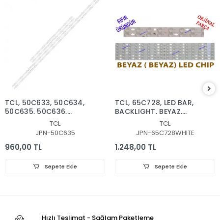
TCL, 50C633, 50C634,
TCL, 65C728, LED BAR,
50C635, 50C636,
BACKLIGHT, BEYAZ,
50C637, 50C716, LED
WHITE,
TCL
TCL
BAR, BACKLIGHT,
GIC65LB114_3030F2.1D_V0.3_
JPN-50C635
JPN-65C728WHITE
50C635-ZX3030A-
GIC65LB115_3030F2.1D_V0.3
2X14YH 50C635-
960,00 TL
1.248,00 TL
ZX3030B-2X8YH-
20211006
Sepete Ekle
Sepete Ekle
Hızlı Teslimat - Sağlam Paketleme