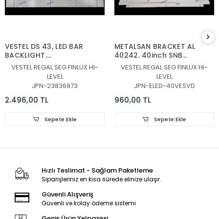
VESTEL DS 43, LED BAR
METALSAN BRACKET AL
BACKLIGHT,
40242, 40inch SNB
JL.D430B1330-078AS-
7020PKG 60EA REV0.6
VESTEL REGAL SEG FINLUX HI-
VESTEL REGAL SEG FINLUX HI-
M_V04, JL.D430B1330-
131219, 30080939
LEVEL
LEVEL
078BS-M_V03,
JPN-23836973
JPN-ELED-40VESVD
30108746CA11 ,
30108747CB11
2.496,00 TL
960,00 TL
Sepete Ekle
Sepete Ekle
Hızlı Teslimat - Sağlam Paketleme
Siparişleriniz en kısa sürede elinize ulaşır.
Güvenli Alışveriş
Güvenli ve kolay ödeme sistemi
Geniş Ürün Yelpazesi