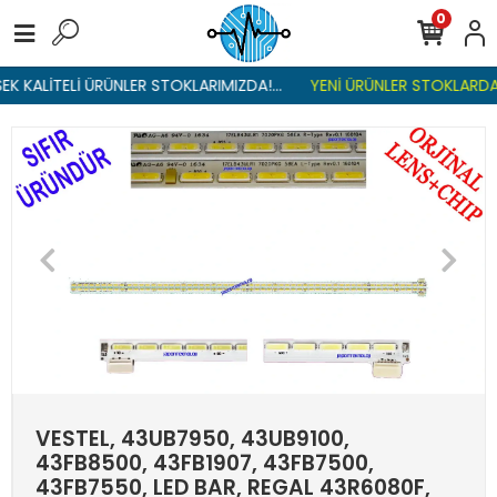
0
K KALİTELİ ÜRÜNLER STOKLARIMIZDA!...
YENİ ÜRÜNLER STOKLARDA ,
VESTEL, 43UB7950, 43UB9100,
43FB8500, 43FB1907, 43FB7500,
43FB7550, LED BAR, REGAL 43R6080F,