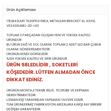
Ürün Açıklaması
17ELB43ULR1 7020PKG 58EA, METALSAN BRACKET AL 43331,
VES430UNEL-2D-U01
TOPLAM 2 PARÇADAN OLUŞAN YENİ VE YÜKSEK KALİTELİ
ÜRÜNDÜR.
BU ÜRÜN SAĞ VE SOL OLARAK TOPLAM 2 ADET LED BAR ÇUBUK
OLARAK GÖNDERİLMEKTEDİR.
ÜRÜNÜN KENDİ GÖRSELİDİR.
%100 YÜKSEK KALİTELİ VE SIFIR ÜRÜNDÜR.
ÜRÜN 58LEDLİDİR , SOKETLERİ
KÖŞEDEDİR. LÜTFEN ALMADAN ÖNCE
DİKKAT EDİNİZ.
ÜRÜNÜN MONTAJI TEKNİK BİLGİ , TECRÜBE VE EKİPMAN
GEREKTİRMEKTEDİR.
UZMAN KİŞİ TARAFINDAN YAPILMASI TAVSİYE EDİLİR.
TÜM ÜRÜNLERİMİZ FABRİKASYON ARIZALARA KARŞI 6AY BİREBİR
DEĞİŞİM GARANTİLİDİR.