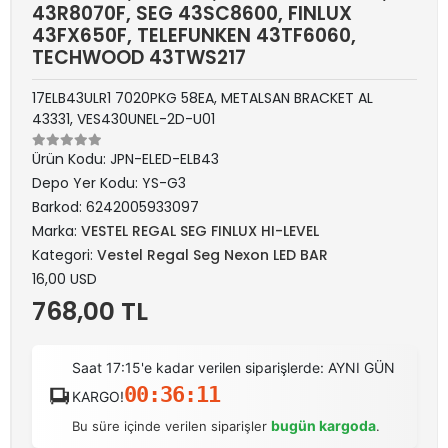
43R8070F, SEG 43SC8600, FINLUX
43FX650F, TELEFUNKEN 43TF6060,
TECHWOOD 43TWS217
17ELB43ULR1 7020PKG 58EA, METALSAN BRACKET AL
43331, VES430UNEL-2D-U01
Ürün Kodu:
JPN-ELED-ELB43
Depo Yer Kodu:
YS-G3
Barkod:
6242005933097
Marka:
VESTEL REGAL SEG FINLUX HI-LEVEL
Kategori:
Vestel Regal Seg Nexon LED BAR
16,00 USD
768,00 TL
Saat 17:15'e kadar verilen siparişlerde: AYNI GÜN
00:36:11
KARGO!
bugün kargoda
Bu süre içinde verilen siparişler
.