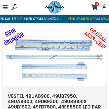
0
K KALİTELİ ÜRÜNLER STOKLARIMIZDA!...
YENİ ÜRÜNLER STOKLARDA ,
VESTEL 49UA8900, 49UB7950,
49UA9400, 49UB9300, 49UB9100S,
49UB1907, 49FB7500, 49FB8500 LED BAR