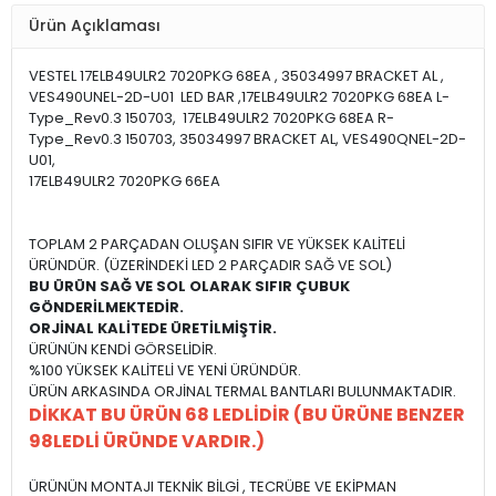
Ürün Açıklaması
VESTEL 17ELB49ULR2 7020PKG 68EA , 35034997 BRACKET AL ,
VES490UNEL-2D-U01 LED BAR ,17ELB49ULR2 7020PKG 68EA L-
Type_Rev0.3 150703, 17ELB49ULR2 7020PKG 68EA R-
Type_Rev0.3 150703, 35034997 BRACKET AL, VES490QNEL-2D-
U01,
17ELB49ULR2 7020PKG 66EA
TOPLAM 2 PARÇADAN OLUŞAN SIFIR VE YÜKSEK KALİTELİ
ÜRÜNDÜR. (ÜZERİNDEKİ LED 2 PARÇADIR SAĞ VE SOL)
BU ÜRÜN SAĞ VE SOL OLARAK SIFIR ÇUBUK
GÖNDERİLMEKTEDİR.
ORJİNAL KALİTEDE ÜRETİLMİŞTİR.
ÜRÜNÜN KENDİ GÖRSELİDİR.
%100 YÜKSEK KALİTELİ VE YENİ ÜRÜNDÜR.
ÜRÜN ARKASINDA ORJİNAL TERMAL BANTLARI BULUNMAKTADIR.
DİKKAT BU ÜRÜN 68 LEDLİDİR (BU ÜRÜNE BENZER
98LEDLİ ÜRÜNDE VARDIR.)
ÜRÜNÜN MONTAJI TEKNİK BİLGİ , TECRÜBE VE EKİPMAN