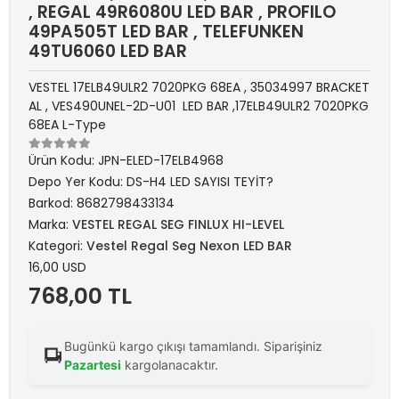
, REGAL 49R6080U LED BAR , PROFILO
49PA505T LED BAR , TELEFUNKEN
49TU6060 LED BAR
VESTEL 17ELB49ULR2 7020PKG 68EA , 35034997 BRACKET
AL , VES490UNEL-2D-U01 LED BAR ,17ELB49ULR2 7020PKG
68EA L-Type
Ürün Kodu:
JPN-ELED-17ELB4968
Depo Yer Kodu:
DS-H4 LED SAYISI TEYİT?
Barkod:
8682798433134
Marka:
VESTEL REGAL SEG FINLUX HI-LEVEL
Kategori:
Vestel Regal Seg Nexon LED BAR
16,00 USD
768,00 TL
Bugünkü kargo çıkışı tamamlandı. Siparişiniz
Pazartesi
kargolanacaktır.