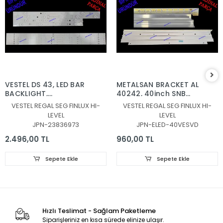
VESTEL DS 43, LED BAR
METALSAN BRACKET AL
BACKLIGHT,
40242, 40inch SNB
JL.D430B1330-078AS-
7020PKG 60EA REV0.6
VESTEL REGAL SEG FINLUX HI-
VESTEL REGAL SEG FINLUX HI-
M_V04, JL.D430B1330-
131219, 30080939
LEVEL
LEVEL
078BS-M_V03,
JPN-23836973
JPN-ELED-40VESVD
30108746CA11 ,
30108747CB11
2.496,00 TL
960,00 TL
Sepete Ekle
Sepete Ekle
Hızlı Teslimat - Sağlam Paketleme
Siparişleriniz en kısa sürede elinize ulaşır.