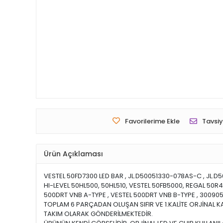
Favorilerime Ekle
Tavsiy
Ürün Açıklaması
VESTEL 50FD7300 LED BAR , JL.D50051330-078AS-C , JL.
HI-LEVEL 50HL500, 50HL510, VESTEL 50FB5000, REGAL 50
500DRT VNB A-TYPE , VESTEL 500DRT VNB B-TYPE , 30090
TOPLAM 6 PARÇADAN OLUŞAN SIFIR VE 1.KALİTE ORJİNAL K
TAKIM OLARAK GÖNDERİLMEKTEDİR.