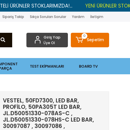
NLER STOKLARIMIZDA!...
YENİ ÜRÜNLER STOKLARDA , 
Sipariş Takip
Sıkça Sorulan Sorular
Yardım
İletişim
0
Giriş Yap
Sepetim
Üye Ol
MPONENT
TEST EKİPMANLARI
BOARD TV
PARÇA
VESTEL, 50FD7300, LED BAR,
PROFİLO, 50PA305T LED BAR,
JL.D50051330-078AS-C ,
JL.D50051330-078HS-C LED BAR,
30097087 , 30097086 ,