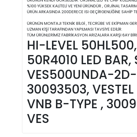
ÜRÜNÜN KENDİ GÖRSELİDİR. ORJİNAL LED VE CHIP KULLANIL
%100 YÜKSEK KALİTELİ VE YENİ ÜRÜNDÜR , ORJİNAL TASARI
ÜRÜN ARKASINDA 200DERECE ISI GEÇİRGENLİĞİNE SAHİP 
ÜRÜNÜN MONTAJI TEKNİK BİLGİ , TECRÜBE VE EKİPMAN GER
UZMAN KİŞİ TARAFINDAN YAPILMASI TAVSİYE EDİLİR.
TÜM ÜRÜNLERİMİZ FABRİKASYON ARIZALARA KARŞI 6AY BİRE
HI-LEVEL 50HL500,
50R4010 LED BAR,
VES500UNDA-2D-N
30093503, VESTEL
VNB B-TYPE , 300
VES