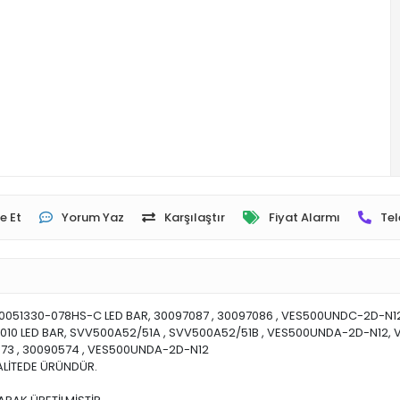
e Et
Yorum Yaz
Karşılaştır
Fiyat Alarmı
Tel
D50051330-078HS-C LED BAR, 30097087 , 30097086 , VES500UNDC-2D-N1
R4010 LED BAR, SVV500A52/51A , SVV500A52/51B , VES500UNDA-2D-N12
573 , 30090574 , VES500UNDA-2D-N12
ALİTEDE ÜRÜNDÜR.