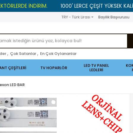
DE İNDİRİM.
1000' LERCE ÇEŞİT YÜKSEK KALİTELİ ÜRÜ
TRY - Türk Lirası
Bayilik Başvurusu
iler
,
Çok Satanlar
,
En Çok Oylananlar
LED TV PANEL
KO
ANT ÇEŞİTLERİ
TV HOPARLÖR
LEDLERİ
exon LED BAR