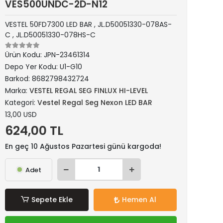
VES500UNDC-2D-N12
VESTEL 50FD7300 LED BAR , JL.D50051330-078AS-
C , JL.D50051330-078HS-C
Ürün Kodu:
JPN-23461314
Depo Yer Kodu:
U1-G10
Barkod:
8682798432724
Marka:
VESTEL REGAL SEG FINLUX HI-LEVEL
Kategori:
Vestel Regal Seg Nexon LED BAR
13,00 USD
624,00 TL
En geç 10 Ağustos Pazartesi günü kargoda!
Adet
Sepete Ekle
Hemen Al