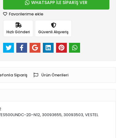
WHATSAPP İLE SİPARİŞ VER
Favorilerime ekle
Hızlı Gönderi
Güvenli Alışveriş
efonla Sipariş
Ürün Önerileri
2
, VES500UNDC-2D-N12, 30093655, 30093503, VESTEL