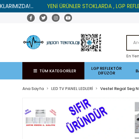
A!...
YENİ ÜRÜNLER STOKLARDA , LGP REFLEKTÖRLER
En Yen
LGP REFLEKTÖR
TÜM KATEGORİLER
B
DİFÜZÖR
Ana Sayfa
LED TV PANEL LEDLERİ
Vestel Regal Seg N