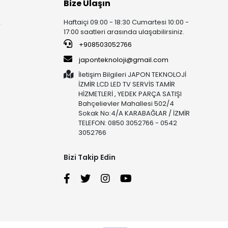
Bize Ulaşın
Haftaiçi 09:00 - 18:30 Cumartesi 10:00 -
r
17:00 saatleri arasında ulaşabilirsiniz.
+908503052766
japonteknoloji@gmail.com
İletişim Bilgileri JAPON TEKNOLOJİ
İZMİR LCD LED TV SERVİS TAMİR
HİZMETLERİ , YEDEK PARÇA SATIŞI
Bahçelievler Mahallesi 502/4
Sokak No:4/A KARABAĞLAR / İZMİR
TELEFON: 0850 3052766 - 0542
3052766
Bizi Takip Edin