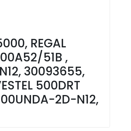
5000, REGAL
00A52/51B ,
12, 30093655,
VESTEL 500DRT
S500UNDA-2D-N12,