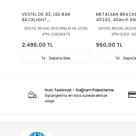
VESTEL DS 43, LED BAR
METALSAN BRACKE
BACKLIGHT,
40242, 40inch SN
JL.D430B1330-078AS-
7020PKG 60EA RE
VESTEL REGAL SEG FINLUX HI-LEVEL
VESTEL REGAL SEG FI
M_V04, JL.D430B1330-
131219, 30080939
JPN-23836973
JPN-ELED-4
078BS-M_V03,
30108746CA11 ,
2.496,00 TL
960,00 TL
30108747CB11
Sepete Ekle
Sepete
Hızlı Teslimat - Sağlam Paketleme
Siparişleriniz en kısa sürede elinize
ulaşır.