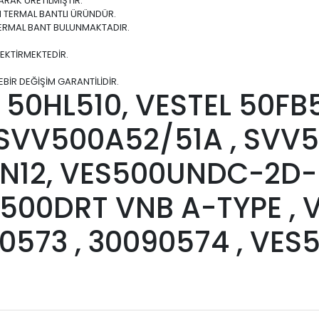
ARAK ÜRETİLMİŞTİR.
M TERMAL BANTLI ÜRÜNDÜR.
TERMAL BANT BULUNMAKTADIR.
EKTİRMEKTEDİR.
BİR DEĞİŞİM GARANTİLİDİR.
 50HL510, VESTEL 50FB
 SVV500A52/51A , SVV5
12, VES500UNDC-2D-N
 500DRT VNB A-TYPE , 
90573 , 30090574 , VE