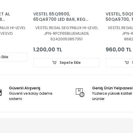
T AL
VESTEL 65Q9900,
VESTEL, 50Q
B
65QA9700 LED BAR, REGAL
50QA9700, 
V0.6
65R854UQ LED BAR,
50QA7D63DT
NLUX HI-LEVEL
VESTEL REGAL SEG FINLUX HI-LEVEL
VESTEL REGAL
TOSHIBA, TOSHIBA
REGAL 50R85
0VESVD
JPN-RFCF65BLUEMUADIL
JPN-
65QA5D63DT, LED BAR,
LED BAR, TO
62420053857351
868
RF-CF650001AE30-0801,
50QA7D63DT,
RF-CF650001CE30-0801,
BAR BACKLIG
1.200,00 TL
960,00 TL
RF-CF650001DE30-0501,
CF500005SE3
RF-CF650001BE30-0501,
RF-CF50000
 Ekle
BLUE
A4
Sepete Ekle
Güvenli Alışveriş
Geniş Ürün Yelpazesi
Güvenli ve kolay ödeme
Yüzlerce yüksek kaliteli
sistemi
ürünler