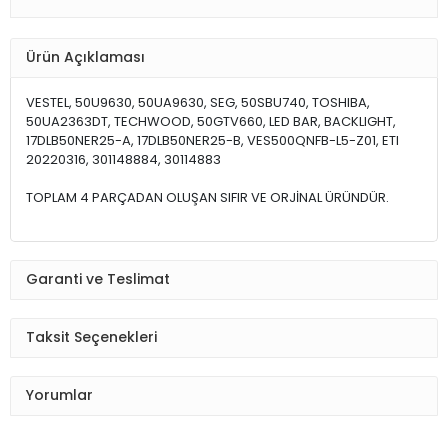
Ürün Açıklaması
VESTEL, 50U9630, 50UA9630, SEG, 50SBU740, TOSHIBA,
50UA2363DT, TECHWOOD, 50GTV660, LED BAR, BACKLIGHT,
17DLB50NER25-A, 17DLB50NER25-B, VES500QNFB-L5-Z01, ETI
20220316, 301148884, 30114883
TOPLAM 4 PARÇADAN OLUŞAN SIFIR VE ORJİNAL ÜRÜNDÜR.
Garanti ve Teslimat
Taksit Seçenekleri
Yorumlar