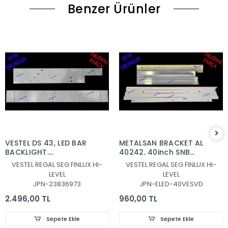
Benzer Ürünler
VESTEL DS 43, LED BAR
METALSAN BRACKET AL
BACKLIGHT,
40242, 40inch SNB
JL.D430B1330-078AS-
7020PKG 60EA REV0.6
VESTEL REGAL SEG FINLUX HI-
VESTEL REGAL SEG FINLUX HI-
M_V04, JL.D430B1330-
131219, 30080939
LEVEL
LEVEL
078BS-M_V03,
JPN-23836973
JPN-ELED-40VESVD
30108746CA11 ,
30108747CB11
2.496,00 TL
960,00 TL
Sepete Ekle
Sepete Ekle