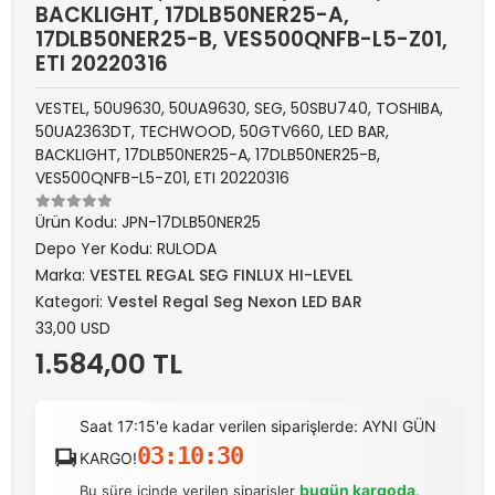
BACKLIGHT, 17DLB50NER25-A,
17DLB50NER25-B, VES500QNFB-L5-Z01,
ETI 20220316
VESTEL, 50U9630, 50UA9630, SEG, 50SBU740, TOSHIBA,
50UA2363DT, TECHWOOD, 50GTV660, LED BAR,
BACKLIGHT, 17DLB50NER25-A, 17DLB50NER25-B,
VES500QNFB-L5-Z01, ETI 20220316
Ürün Kodu:
JPN-17DLB50NER25
Depo Yer Kodu:
RULODA
Marka:
VESTEL REGAL SEG FINLUX HI-LEVEL
Kategori:
Vestel Regal Seg Nexon LED BAR
33,00 USD
1.584,00 TL
Saat 17:15'e kadar verilen siparişlerde: AYNI GÜN
03:10:30
KARGO!
bugün kargoda
Bu süre içinde verilen siparişler
.