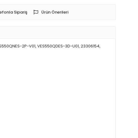
efonla Sipariş
Ürün Önerileri
 VES550QNES-2P-V01, VES550QDES-3D-U01, 23306154,