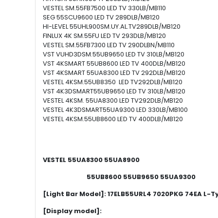
VESTEL SM.55FB7500 LED TV 330LB/MB110
SEG 55SCU9600 LED TV 289DLB/MB120
HI-LEVEL 55UHL900SM.UY.AL.TV289DLB/MB120
FINLUX 4K SM.55FU LED TV 293DLB/MB120
VESTEL SM.55FB7300 LED TV 290DLBN/MB110
VST VUHD3DSM.55UB9650 LED TV 310LB/MB120
VST 4KSMART 55UB8600 LED TV 400DLB/MB120
VST 4KSMART 55UA8300 LED TV 292DLB/MB120
VESTEL 4KSM.55UB8350 LED TV292DLB/MB120
VST 4K3DSMART55UB9650 LED TV 310LB/MB120
VESTEL 4KSM. 55UA8300 LED TV292DLB/MB120
VESTEL 4K3DSMART55UA9300 LED 330LB/MB100
VESTEL 4KSM.55UB8600 LED TV 400DLB/MB120
VESTEL 55UA8300 55UA8900
55UB8600 55UB9650 55UA9300
[Light Bar Model]: 17ELB55URL4 7020PKG 74EA L-
[Display model]: