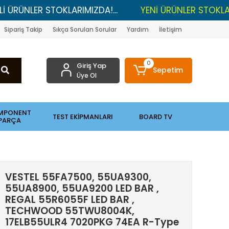
STOKLARIMIZDA!...
YENİ ÜRÜNLER STOKLARDA , LGP R
Sipariş Takip
Sıkça Sorulan Sorular
Yardım
İletişim
0
Giriş Yap
Sepetim
Üye Ol
MPONENT
TEST EKİPMANLARI
BOARD TV
PARÇA
VESTEL 55FA7500, 55UA9300,
55UA8900, 55UA9200 LED BAR ,
REGAL 55R6055F LED BAR ,
TECHWOOD 55TWU8004K,
17ELB55ULR4 7020PKG 74EA R-Type