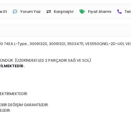
e Et
Yorum Yaz
Karşılaştır
Fiyat Alarmı
Tel
G 74EA L-Type , 30091320, 30091321, 35034711, VES550QNEL-2D-U01,
ÜNDÜR. (ÜZERİNDEKİ LED 2 PARÇADIR SAĞ VE SOL)
İLMEKTEDİR.
EKTİRMEKTEDİR.
BİR DEĞİŞİM GARANTİLİDİR.
LİDİR.