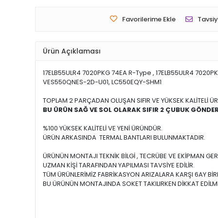
Favorilerime Ekle
Tavsiy
Ürün Açıklaması
17ELB55ULR4 7020PKG 74EA R-Type , 17ELB55ULR4 7020PK
VES550QNES-2D-U01, LC550EQY-SHM1
TOPLAM 2 PARÇADAN OLUŞAN SIFIR VE YÜKSEK KALİTELİ ÜR
BU ÜRÜN SAĞ VE SOL OLARAK SIFIR 2 ÇUBUK GÖNDER
%100 YÜKSEK KALİTELİ VE YENİ ÜRÜNDÜR.
ÜRÜN ARKASINDA TERMAL BANTLARI BULUNMAKTADIR.
ÜRÜNÜN MONTAJI TEKNİK BİLGİ , TECRÜBE VE EKİPMAN GER
UZMAN KİŞİ TARAFINDAN YAPILMASI TAVSİYE EDİLİR.
TÜM ÜRÜNLERİMİZ FABRİKASYON ARIZALARA KARŞI 6AY BİRE
BU ÜRÜNÜN MONTAJINDA SOKET TAKILIRKEN DİKKAT EDİLME