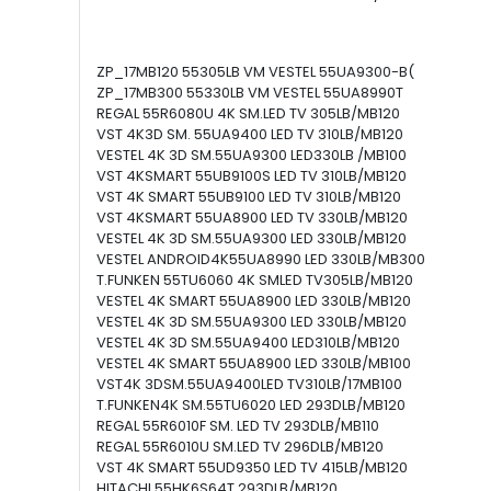
ZP_17MB120 55305LB VM VESTEL 55UA9300-B(
ZP_17MB300 55330LB VM VESTEL 55UA8990T
REGAL 55R6080U 4K SM.LED TV 305LB/MB120
VST 4K3D SM. 55UA9400 LED TV 310LB/MB120
VESTEL 4K 3D SM.55UA9300 LED330LB /MB100
VST 4KSMART 55UB9100S LED TV 310LB/MB120
VST 4K SMART 55UB9100 LED TV 310LB/MB120
VST 4KSMART 55UA8900 LED TV 330LB/MB120
VESTEL 4K 3D SM.55UA9300 LED 330LB/MB120
VESTEL ANDROID4K55UA8990 LED 330LB/MB300
T.FUNKEN 55TU6060 4K SMLED TV305LB/MB120
VESTEL 4K SMART 55UA8900 LED 330LB/MB120
VESTEL 4K 3D SM.55UA9300 LED 330LB/MB120
VESTEL 4K 3D SM.55UA9400 LED310LB/MB120
VESTEL 4K SMART 55UA8900 LED 330LB/MB100
VST4K 3DSM.55UA9400LED TV310LB/17MB100
T.FUNKEN4K SM.55TU6020 LED 293DLB/MB120
REGAL 55R6010F SM. LED TV 293DLB/MB110
REGAL 55R6010U SM.LED TV 296DLB/MB120
VST 4K SMART 55UD9350 LED TV 415LB/MB120
HITACHI 55HK6S64T 293DLB/MB120