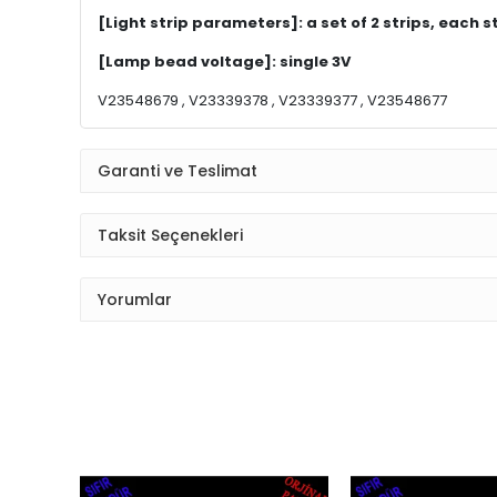
[Light strip parameters]: a set of 2 strips, each 
[Lamp bead voltage]: single 3V
V23548679 , V23339378 , V23339377 , V23548677
Garanti ve Teslimat
Taksit Seçenekleri
Yorumlar