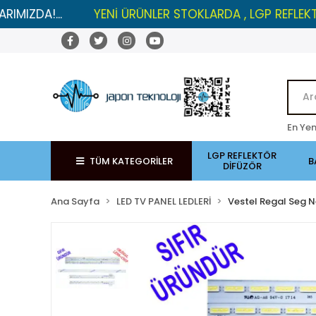
YENİ ÜRÜNLER STOKLARDA , LGP REFLEKTÖRLERDE İN
En Yen
LGP REFLEKTÖR
TÜM KATEGORİLER
B
DİFÜZÖR
Ana Sayfa
LED TV PANEL LEDLERİ
Vestel Regal Seg N