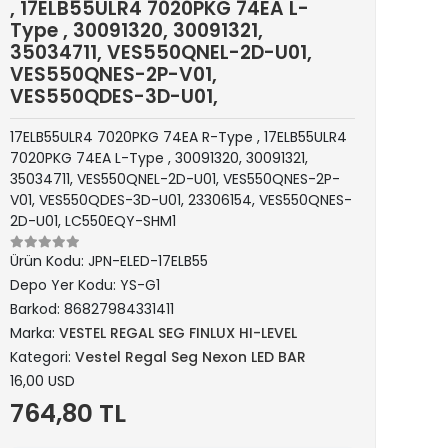
, 17ELB55ULR4 7020PKG 74EA L-
Type , 30091320, 30091321,
35034711, VES550QNEL-2D-U01,
VES550QNES-2P-V01,
VES550QDES-3D-U01,
17ELB55ULR4 7020PKG 74EA R-Type , 17ELB55ULR4
7020PKG 74EA L-Type , 30091320, 30091321,
35034711, VES550QNEL-2D-U01, VES550QNES-2P-
V01, VES550QDES-3D-U01, 23306154, VES550QNES-
2D-U01, LC550EQY-SHM1
Ürün Kodu:
JPN-ELED-17ELB55
Depo Yer Kodu:
YS-G1
Barkod:
86827984331411
Marka:
VESTEL REGAL SEG FINLUX HI-LEVEL
Kategori:
Vestel Regal Seg Nexon LED BAR
16,00 USD
764,80 TL