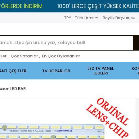
DİRİM.
1000' LERCE ÇEŞİT YÜKSEK KALİTELİ ÜRÜNLER 
TRY - Türk Lirası
Bayilik Başvurusu
iler
,
Çok Satanlar
,
En Çok Oylananlar
LED TV PANEL
KO
ANT ÇEŞİTLERİ
TV HOPARLÖR
LEDLERİ
exon LED BAR