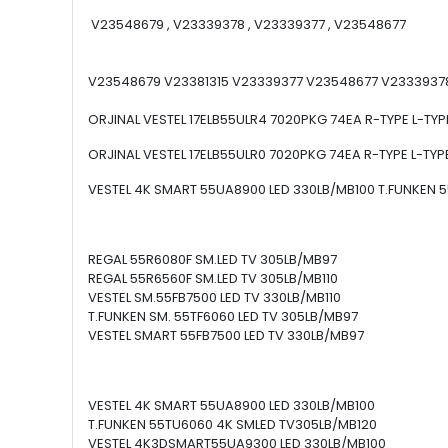
V23548679 , V23339378 , V23339377 , V23548677
V23548679 V23381315 V23339377 V23548677 V2333937
ORJINAL VESTEL 17ELB55ULR4 7020PKG 74EA R-TYPE L-TYPE
ORJINAL VESTEL 17ELB55ULR0 7020PKG 74EA R-TYPE L-TYPE
VESTEL 4K SMART 55UA8900 LED 330LB/MB100 T.FUNKEN
REGAL 55R6080F SM.LED TV 305LB/MB97
REGAL 55R6560F SM.LED TV 305LB/MB110
VESTEL SM.55FB7500 LED TV 330LB/MB110
T.FUNKEN SM. 55TF6060 LED TV 305LB/MB97
VESTEL SMART 55FB7500 LED TV 330LB/MB97
VESTEL 4K SMART 55UA8900 LED 330LB/MB100
T.FUNKEN 55TU6060 4K SMLED TV305LB/MB120
VESTEL 4K3DSMART55UA9300 LED 330LB/MB100