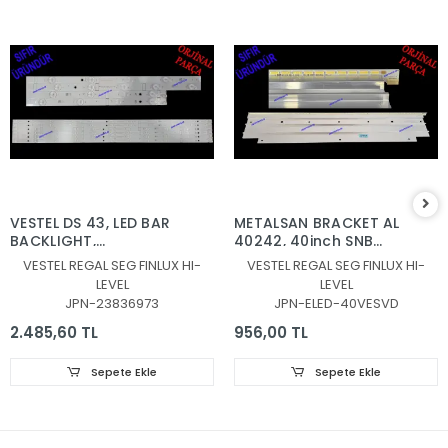
VESTEL DS 43, LED BAR
METALSAN BRACKET AL
BACKLIGHT,
40242, 40inch SNB
JL.D430B1330-078AS-
7020PKG 60EA REV0.6
VESTEL REGAL SEG FINLUX HI-
VESTEL REGAL SEG FINLUX HI-
M_V04, JL.D430B1330-
131219, 30080939
LEVEL
LEVEL
078BS-M_V03,
JPN-23836973
JPN-ELED-40VESVD
30108746CA11 ,
30108747CB11
2.485,60 TL
956,00 TL
Sepete Ekle
Sepete Ekle