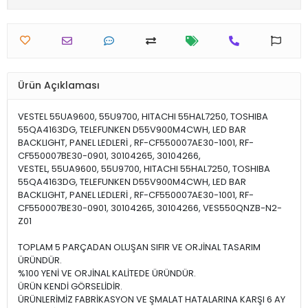
Ürün Açıklaması
VESTEL 55UA9600, 55U9700, HITACHI 55HAL7250, TOSHIBA
55QA4163DG, TELEFUNKEN D55V900M4CWH, LED BAR
BACKLIGHT, PANEL LEDLERİ , RF-CF550007AE30-1001, RF-
CF550007BE30-0901, 30104265, 30104266,
VESTEL, 55UA9600, 55U9700, HITACHI 55HAL7250, TOSHIBA
55QA4163DG, TELEFUNKEN D55V900M4CWH, LED BAR
BACKLIGHT, PANEL LEDLERİ , RF-CF550007AE30-1001, RF-
CF550007BE30-0901, 30104265, 30104266, VES550QNZB-N2-
Z01
TOPLAM 5 PARÇADAN OLUŞAN SIFIR VE ORJİNAL TASARIM
ÜRÜNDÜR.
%100 YENİ VE ORJİNAL KALİTEDE ÜRÜNDÜR.
ÜRÜN KENDİ GÖRSELİDİR.
ÜRÜNLERİMİZ FABRİKASYON VE ŞMALAT HATALARINA KARŞI 6 AY