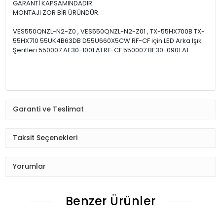
GARANTİ KAPSAMINDADIR.
MONTAJI ZOR BİR ÜRÜNDÜR.
VES550QNZL-N2-Z0 , VES550QNZL-N2-Z01 , TX-55HX700B TX-
55HX710 55UK4B63DB D55U660X5CW RF-CF için LED Arka Işık
Şeritleri 550007 AE30-1001 A1 RF-CF 550007 BE30-0901 A1
Garanti ve Teslimat
Taksit Seçenekleri
Yorumlar
Benzer Ürünler