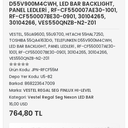
D55V900M4CWH, LED BAR BACKLIGHT,
PANEL LEDLERİ , RF-CF550007AE30-1001,
RF-CF550007BE30-0901, 30104265,
30104266, VES550QNZB-N2-Z01
VESTEL, 55UA9600, 55U9700, HITACHI 55HAL7250,
TOSHIBA 55QA4163DG, TELEFUNKEN D55V900M4CWH,
LED BAR BACKLIGHT, PANEL LEDLERİ , RF-CF550007AE30-
1001, RF-CF550007BE30-0901, 30104265, 30104266,
VES550QNZB-N2-Z01
Ürün Kodu:
JPN-RFCF55M
Depo Yer Kodu:
U5-B2
Barkod:
868223647009
Marka:
VESTEL REGAL SEG FINLUX HI-LEVEL
Kategori:
Vestel Regal Seg Nexon LED BAR
16,00 USD
764,80 TL