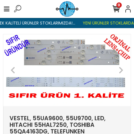
0
 KALİTELİ ÜRÜNLER STOKLARIMIZDA!...
YENİ ÜRÜNLER STOKLARDA , 
VESTEL, 55UA9600, 55U9700, LED,
HITACHI 55HAL7250, TOSHIBA
55QA4163DG, TELEFUNKEN