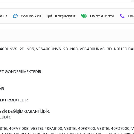
e Et
Yorum Yaz
Karşılaştır
Fiyat Alarmı
Tel
00UNVS-2D-N05, VES400UNVS-2D-N03, VES400UNVS-3D-N01 LED BAR ,
ET GÖNDERİLMEKTEDİR.
.
IR.
EKTİRMEKTEDİR.
BİR DEĞİŞİM GARANTİLİDİR.
LİDİR.
TEL 40FA7100B, VESTEL 40FA8100, VESTEL 40FB7100, VESTEL 40FD7500, VE