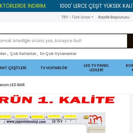
E İNDİRİM.
1000' LERCE ÇEŞİT YÜKSEK KALİTELİ ÜRÜ
TRY - Türk Lirası
Bayilik Başvurusu
iler
,
Çok Satanlar
,
En Çok Oylananlar
LED TV PANEL
KO
ANT ÇEŞİTLERİ
TV HOPARLÖR
LEDLERİ
exon LED BAR