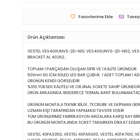
Favorilerime Ekle
Tavsiy
Ürün Açıklaması
VESTEL VES400UNVS-2D-N01, VES400UNVS-2D-N02, VES4
BRACKET AL 40262 ,
TOPLAM 1 PARÇADAN OLUŞAN SIFIR VE 1.KALİTE ÜRÜNDÜR.
501mm 50.1CM 60LED LED BAR ÇUBUK 1 ADET TOPLAM 1 AD
ÜRÜNÜN KENDİ GÖRSELİDİR.
%100 YÜKSEK KALİTELİ VE ORJİNAL SOKETE SAHİP ÜRÜNDÜR
ÜRÜN ARKASINDA 180DERECE TERMAL BANT BULUNMAKTAD
ÜRÜNÜN MONTAJI TEKNİK BİLGİ , TECRÜBE VE EKİPMAN GER
UZMAN KİŞİ TARAFINDAN YAPILMASI TAVSİYE EDİLİR.
TÜM ÜRÜNLERİMİZ FABRİKASYON ARIZALARA KARŞI 6AY BİRE
BU ÜRÜNÜN MONTAJINDA SOKET TAKILIRKEN DİKKAT EDİLME
VESTEL 40FA3350, VESTEL 40FA5000, VESTEL 40FA7100, VES