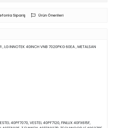
efonla Sipariş
Ürün Önerileri
 LG INNOTEK 40INCH VNB 7020PKG 60EA , METALSAN
STEL 40PF7070, VESTEL 40PF7120, FINLUX 40FX615F,