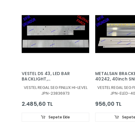
VESTEL DS 43, LED BAR
METALSAN BRACKE
BACKLIGHT,
40242, 40inch SN
JL.D430B1330-078AS-
7020PKG 60EA RE
VESTEL REGAL SEG FINLUX HI-LEVEL
VESTEL REGAL SEG FI
M_V04, JL.D430B1330-
131219, 30080939
JPN-23836973
JPN-ELED-4
078BS-M_V03,
30108746CA11 ,
2.485,60 TL
956,00 TL
30108747CB11
Sepete Ekle
Sepete