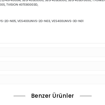
AL LD40F4000M, SEG 40SE6500, SEG 40SE8500, SEG 40SEF5650, T.FUNK
00S, TVISION 40TE80003D,
VS-2D-N05, VES400UNVS-2D-N03, VES400UNVS-3D-N01
Benzer Ürünler