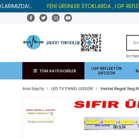
A!...
YENİ ÜRÜNLER STOKLARDA , LGP REFLEKTÖRLERD
En Yen
LGP REFLEKTÖR
TÜM KATEGORİLER
B
DİFÜZÖR
Ana Sayfa
LED TV PANEL LEDLERİ
Vestel Regal Seg N