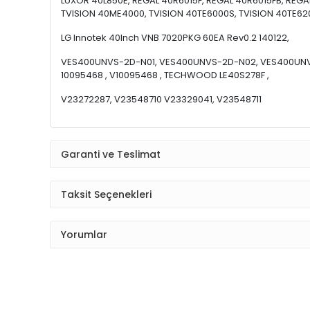
LUXOR 40L850E, REGAL 40R6015F, REGAL 40R6015FB, REG
TVISION 40ME4000, TVISION 40TE6000S, TVISION 40TE62
LG Innotek 40Inch VNB 7020PKG 60EA Rev0.2 140122,
VES400UNVS-2D-N01, VES400UNVS-2D-N02, VES400UN
10095468 , V10095468 , TECHWOOD LE40S278F ,
V23272287, V23548710 V23329041, V23548711
Garanti ve Teslimat
Taksit Seçenekleri
Yorumlar