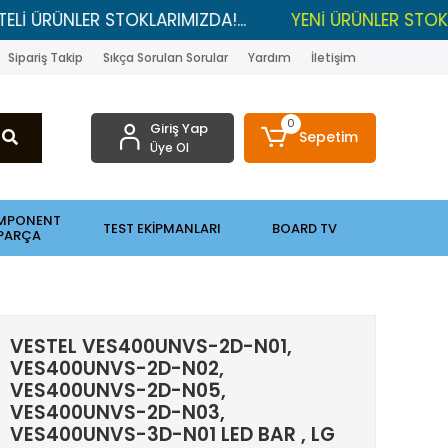
NLER STOKLARIMIZDA!...
YENİ ÜRÜNLER STOKLARDA , 
Sipariş Takip
Sıkça Sorulan Sorular
Yardım
İletişim
0
Giriş Yap
Sepetim
Üye Ol
MPONENT
TEST EKİPMANLARI
BOARD TV
PARÇA
VESTEL VES400UNVS-2D-N01,
VES400UNVS-2D-N02,
VES400UNVS-2D-N05,
VES400UNVS-2D-N03,
VES400UNVS-3D-N01 LED BAR , LG