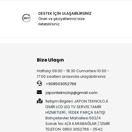
DESTEK İÇİN ULAŞABİLİRSİNİZ
Öneri ve şikayetlerinizi bize
iletebilirsiniz.
Bize Ulaşın
Haftaiçi 09:00 - 18:30 Cumartesi 10:00 -
r
17:00 saatleri arasında ulaşabilirsiniz.
+908503052766
japonteknoloji@gmail.com
İletişim Bilgileri JAPON TEKNOLOJİ
İZMİR LCD LED TV SERVİS TAMİR
HİZMETLERİ , YEDEK PARÇA SATIŞI
Bahçelievler Mahallesi 502/4
Sokak No:4/A KARABAĞLAR / İZMİR
TELEFON: 0850 3052766 - 0542