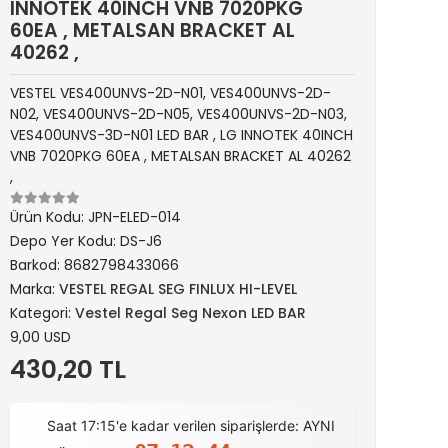
INNOTEK 40INCH VNB 7020PKG
60EA , METALSAN BRACKET AL
40262 ,
VESTEL VES400UNVS-2D-N01, VES400UNVS-2D-
N02, VES400UNVS-2D-N05, VES400UNVS-2D-N03,
VES400UNVS-3D-N01 LED BAR , LG INNOTEK 40INCH
VNB 7020PKG 60EA , METALSAN BRACKET AL 40262
,
Ürün Kodu:
JPN-ELED-014
Depo Yer Kodu:
DS-J6
Barkod:
8682798433066
Marka:
VESTEL REGAL SEG FINLUX HI-LEVEL
Kategori:
Vestel Regal Seg Nexon LED BAR
9,00 USD
430,20 TL
Saat 17:15'e kadar verilen siparişlerde: AYNI