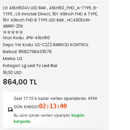
LG 49LH604V LED BAR , 49LH60_FHD_A-TYPE, B-
TYPE , LG Innotek Direct, 16Y 49inch FHD A TYPE,
16Y 49inch FHD B TYPE LED BAR , HC490DUN-
ABRR1-211X
Ürün Kodu:
JPN-49LH60
Depo Yer Kodu:
U2-C2/2 BARKOD KONTROL
Barkod:
8682798433578
Marka:
LG
Kategori:
Lg Led Tv Led Bar
18,00 USD
864,00 TL
Saat 17:15'e kadar verilen siparişlerde: AYNI
02:13:40
GÜN KARGO!
bugün
Bu süre içinde verilen siparişler
kargoda
.