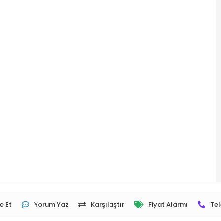
e Et
Yorum Yaz
Karşılaştır
Fiyat Alarmı
Tel