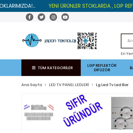
ZDA!...
YENİ ÜRÜNLER STOKLARDA , LGP REFLEKTÖRL
En Yen
LGP REFLEKTÖR
TÜM KATEGORİLER
B
DİFÜZÖR
Ana Sayfa
LED TV PANEL LEDLERİ
Lg Led Tv Led Bar