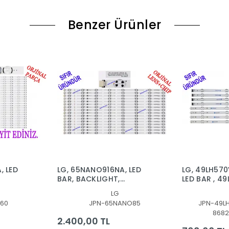
Benzer Ürünler
, LED
LG, 65NANO916NA, LED
LG, 49LH570
BAR, BACKLIGHT,
LED BAR , 4
SSC_Y20_SlimDRT_65NANO85/65NAN085_R
49LH51_FHD
LG
RT_65NANO90
SSC_49inc
60
JPN-65NANO85
JPN-49L
SSC 49inch
8682
FHD_B_REV
2.400,00 TL