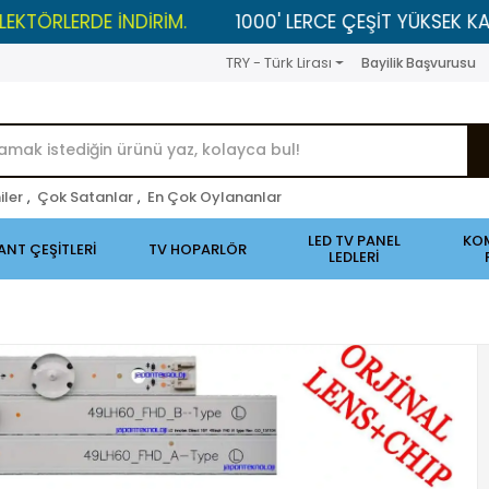
ERDE İNDİRİM.
1000' LERCE ÇEŞİT YÜKSEK KALİTELİ Ü
TRY - Türk Lirası
Bayilik Başvurusu
iler
,
Çok Satanlar
,
En Çok Oylananlar
LED TV PANEL
KO
ANT ÇEŞİTLERİ
TV HOPARLÖR
LEDLERİ