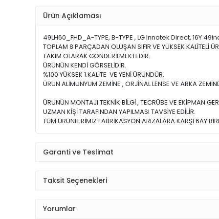
Ürün Açıklaması
49LH60_FHD_A-TYPE, B-TYPE , LG Innotek Direct, 16Y 49in
TOPLAM 8 PARÇADAN OLUŞAN SIFIR VE YÜKSEK KALİTELİ Ü
TAKIM OLARAK GÖNDERİLMEKTEDİR.
ÜRÜNÜN KENDİ GÖRSELİDİR.
%100 YÜKSEK 1.KALİTE VE YENİ ÜRÜNDÜR.
ÜRÜN ALİMUNYUM ZEMİNE , ORJİNAL LENSE VE ARKA ZEMİND
ÜRÜNÜN MONTAJI TEKNİK BİLGİ , TECRÜBE VE EKİPMAN GER
UZMAN KİŞİ TARAFINDAN YAPILMASI TAVSİYE EDİLİR.
TÜM ÜRÜNLERİMİZ FABRİKASYON ARIZALARA KARŞI 6AY BİRE
Garanti ve Teslimat
Taksit Seçenekleri
Yorumlar