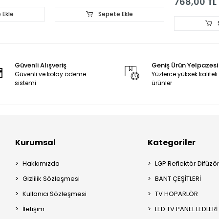
768,00 TL
 Ekle
Sepete Ekle
Güvenli Alışveriş
Geniş Ürün Yelpazesi
Güvenli ve kolay ödeme
Yüzlerce yüksek kaliteli
sistemi
ürünler
Kurumsal
Kategoriler
Hakkımızda
LGP Reflektör Difüzö
Gizlilik Sözleşmesi
BANT ÇEŞİTLERİ
Kullanıcı Sözleşmesi
TV HOPARLÖR
İletişim
LED TV PANEL LEDLERİ