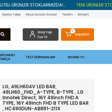
RÜNLER STOKLARIMIZDA!...
YENİ ÜRÜNLER STOKLARDA 
Sipariş Takip
Sıkça Sorulan Sorular
Yardım
İletişim
0
Giriş Yap
Sepetim
Üye Ol
MPONENT
TEST EKİPMANLARI
BOARD TV
PARÇA
LG, 49LH604V LED BAR,
49LH60_FHD_A-TYPE, B-TYPE , LG
Innotek Direct, 16Y 49inch FHD A
TYPE, 16Y 49inch FHD B TYPE LED BAR
, HC490DUN-ABRR1-211X