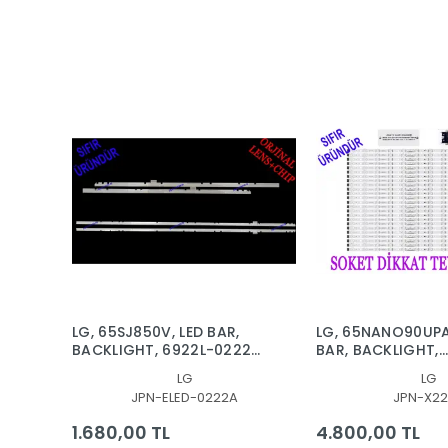
LG, 65SJ850V, LED BAR,
LG, 65NANO90UPA
BACKLIGHT, 6922L-0222A,
BAR, BACKLIGHT,
6916L2879A, 6916L2873A,
65NANO90
LG
LG
65'' V17 AS1 2879, 2873
SSC_Y21_SlimD
JPN-ELED-0222A
JPN-X22
1.680,00 TL
4.800,00 TL