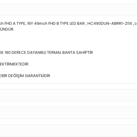
ch FHD A TYPE, 16Y 49inch FHD B TYPE LED BAR , HC490DUN-ABRR1-211X ,
RÜNDÜR.
E 190 DERECE DAYANIKLI TERMAL BANTA SAHİPTİR
EKTİRMEKTEDİR.
BİR DEĞİŞİM GARANTİLİDİR.