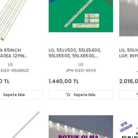
ek 65INCH
LG, 55LV530, 55LE5400,
LG, 50UH
40EA 12PIN
55LE5500, 55LX6500,
LGP, RE
.003-0-JC1 for
LED BAR, LG INNOTEK
YANSITIC
LG
LG
 P650HVN02.2
55" REV0.4 84EA TYPE-
DIFFUSE
-ELED-65LM620
JPN-ELED-55V5
620S,
A, TYPE-B, 3660L-0344A
V500DK1
, 65LM6200,
V500DK1
0 TL
1.440,00 TL
2.016,
-TA, 65E99RS,
LGP
, T645HB01,
 BACKLIGHT
Sepete Ekle
Sepete Ekle