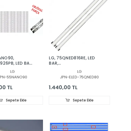
ANO90,
​​​​​​​LG, 75QNED816RE, LED
26PB, LED BAR,
BAR,
1_SlimDRT_55NANO90_S,
SSC_Y22_75QNED80_BOE_66LED_A
LG
LG
7701,
BAR, 75QNED80SQA
JPN-55NANO90
JPN-ELED-75QNED80
75QNED80UQA
75QNED80AQA
00 TL
1.440,00 TL
Sepete Ekle
Sepete Ekle