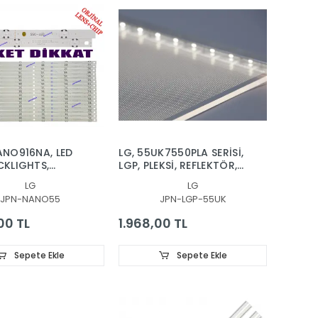
ANO916NA, LED
LG, 55UK7550PLA SERİSİ,
CKLIGHTS,
LGP, PLEKSİ, REFLEKTÖR,
0_SlimDRT_55NANO90_REV00_190925
55UK7550PLA. , LGP,
LG
LG
REFLEKTÖR, DİFÜZÖR,
JPN-NANO55
JPN-LGP-55UK
YANSITICI PLASTİK
00 TL
1.968,00 TL
Sepete Ekle
Sepete Ekle