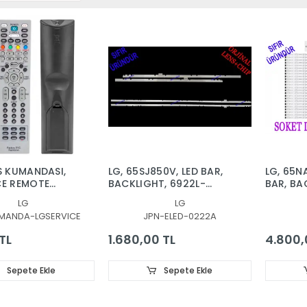
İS KUMANDASI,
LG, 65SJ850V, LED BAR,
LG, 65N
CE REMOTE
BACKLIGHT, 6922L-
BAR, BA
ER,
0222A, 6916L2879A,
65NANO
LG
LG
0828
6916L2873A, 65'' V17 AS1
SSC_Y2
MANDA-LGSERVICE
JPN-ELED-0222A
2879, 2873
TL
1.680,00 TL
4.800,
Sepete Ekle
Sepete Ekle