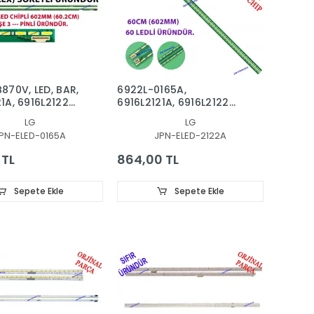
870V, LED, BAR,
6922L-0165A,
1A, 6916L2122A,
6916L2121A, 6916L2122A,
165A, 55" V15
55 V15.5 ART3 UD,
LG
LG
EV0.4 6 L R-
PN-ELED-0165A
JPN-ELED-2122A
 TL
864,00 TL
Sepete Ekle
Sepete Ekle