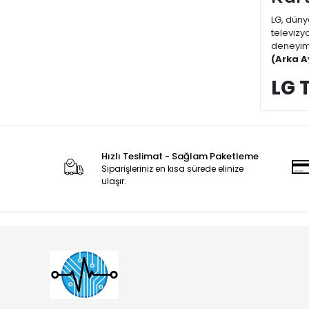
LG, düny
televizyo
deneyim 
(Arka A
LG 
LG telev
tuttuğun
arızasıd
Hızlı Teslimat - Sağlam Paketleme
Peki, LG
Siparişleriniz en kısa sürede elinize
ulaşır.
Yü
ıs
Se
ar
Jap
Birçok k
ucuza s