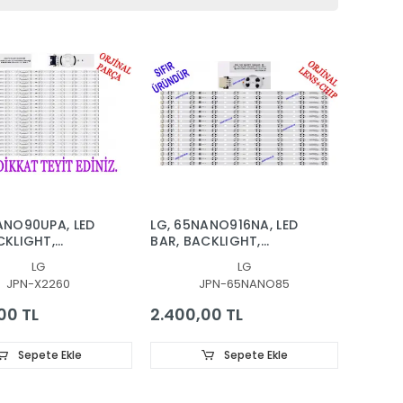
ANO90UPA, LED
LG, 65NANO916NA, LED
CKLIGHT,
BAR, BACKLIGHT,
90
SSC_Y20_SlimDRT_65NANO85/65NA
LG
LG
1_SlimDRT_65NANO90
JPN-X2260
JPN-65NANO85
00 TL
2.400,00 TL
Sepete Ekle
Sepete Ekle