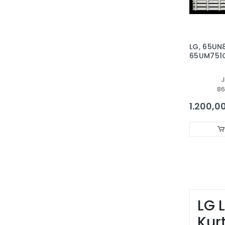
LG, 65UN
65UM751C
SSC_Y19
LG 65UM
65UM671
86
65UM760
65LG75C
1.200,00
LG 
Kur