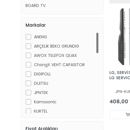
BOARD TV
Markalar
ANENG
ARÇELİK BEKO GRUNDIG
AWOX TELEFOX QUAX
ChongX VEHT CAPASITOR
LG, SERV
DIGIPOLL
LG SERVI
CONTROLL
DIJITSU
MKJ3917
JPN-KU
JPNTEK
408,00 
Kamosonic
KURTEL
LG
Fiyat Aralıkları
NAVITECH