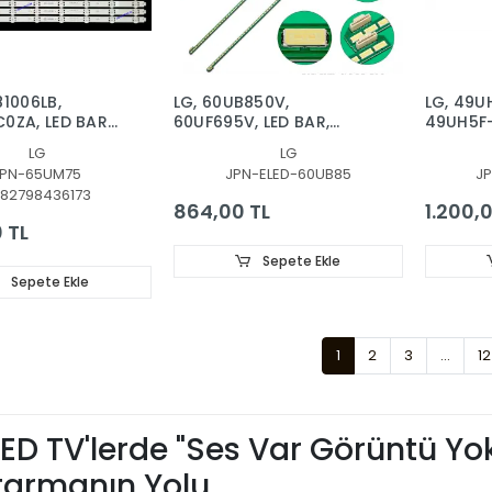
81006LB,
LG, 60UB850V,
LG, 49UH
0ZA, LED BAR,
60UF695V, LED BAR,
49UH5F-
_TRIDENT_65UM75_S,
BACKLIGHT, 6916L-
6916L33
LG
LG
7520
2179A 6916L-2180A,
3352B 5
JPN-65UM75
JPN-ELED-60UB85
J
COSB
6916L2179A, 6916L2180A
3352
82798436173
0 65UM7650
864,00 TL
1.200,
MECB
 TL
Sepete Ekle
Sepete Ekle
1
2
3
...
12
LED TV'lerde "Ses Var Görüntü Yok
tarmanın Yolu