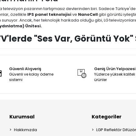
a televizyon pazarının tartışmasız devlerinden biri. Sadece Türkiye'
nlar, özellikle
IPS panel teknolojisi
ve
NanoCell
gibi görüntü iyileşt
sunuyor. Ancak, her teknolojik harikada olduğu gibi, LG televizyonları
ydınlatma) Ünitesi.
TV'lerde "Ses Var, Görüntü Yok
izyonunuzdan ses geliyor, kanal değiştirebiliyorsunuz ancak ekran zifiri
uzda görüntüdeki hareketleri silik bir şekilde görebiliyorsanız, tele
ır.
Güvenli Alışveriş
Geniş Ürün Yelpazesi
 gibi bir dünya devi neden bu sorunu yaşatıyor?
Güvenli ve kolay ödeme
Yüzlerce yüksek kaliteli
sistemi
ürünler
ksek Isı Yükü:
LG’nin ince ve şık tasarımları, LED barların ürettiği ıs
ı, LED çiplerinin üzerindeki merceklerin gevşemesine veya çipin yanma
ri Bağlı Devre Mantığı:
LG panellerindeki LED dizinleri seri bağlıdır. Tı
ızalandığında tüm devre kesilir ve televizyon koruma moduna girer.
on Teknoloji ile "Ekonomik ve 
Kurumsal
Kategoriler
ullanıcı, servislerden aldığı "panel arızası" teşhisi ve yüksek onarım
Hakkımızda
LGP Reflektör Difüzö
atmayı düşünüyor.
Oysa panel arızası ile LED bar arızası birbiri