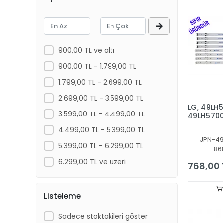
NEXT
-
ONVO , MORİO
PANASONIC
900,00 TL ve altı
PHILIPS
900,00 TL - 1.799,00 TL
PREMIER
1.799,00 TL - 2.699,00 TL
PROFİLO
2.699,00 TL - 3.599,00 TL
LG, 49LH
REDLINE
3.599,00 TL - 4.499,00 TL
49LH5700,
49LH51_
RONAX
4.499,00 TL - 5.399,00 TL
49LH51_
JPN-49
ROSE
SSC_49i
5.399,00 TL - 6.299,00 TL
86
SSC 49in
ROWELL
FHD_B_R
6.299,00 TL ve üzeri
768,00 
SAMSUNG
SANYO NORDMENDE SABA
Listeleme
SKYTECH
Sadece stoktakileri göster
SONY