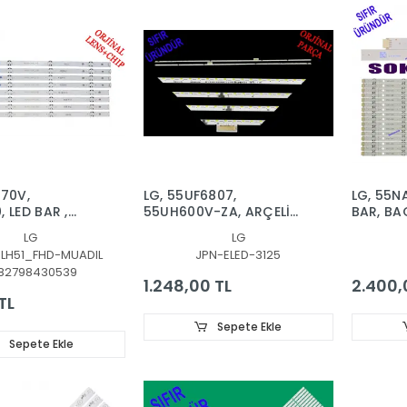
570V,
LG, 55UF6807,
LG, 55N
 LED BAR ,
55UH600V-ZA, ARÇELİK,
BAR, BA
FHD_A,
A55L9880 5S, LED BAR,
SSC_Y2
LG
LG
FHD_B,
55 V18 GTV, 6916L3126B,
LH51_FHD-MUADIL
JPN-ELED-3125
nch_FHD_A_REV00_150924,
6916L3125B, 6922L-
82798430539
ch
0249A
1.248,00 TL
2.400,
EV00
TL
Sepete Ekle
Sepete Ekle