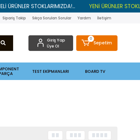
NLER STOKLARIMIZDA!...
YENİ ÜRÜNLER STOKLARDA , 
Sipariş Takip
Sıkça Sorulan Sorular
Yardım
İletişim
0
Giriş Yap
Sepetim
Üye Ol
MPONENT
TEST EKİPMANLARI
BOARD TV
PARÇA