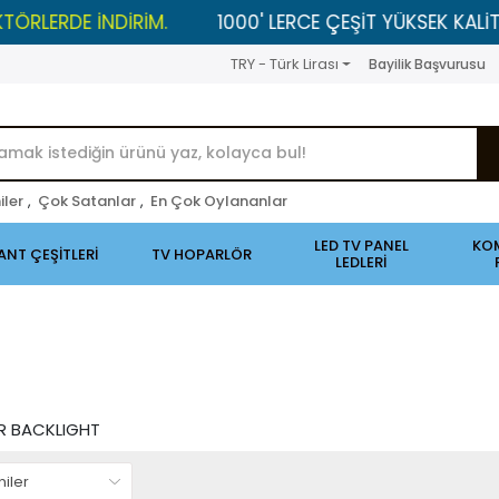
E İNDİRİM.
1000' LERCE ÇEŞİT YÜKSEK KALİTELİ ÜRÜ
TRY - Türk Lirası
Bayilik Başvurusu
iler
,
Çok Satanlar
,
En Çok Oylananlar
LED TV PANEL
KO
ANT ÇEŞİTLERİ
TV HOPARLÖR
LEDLERİ
AR BACKLIGHT