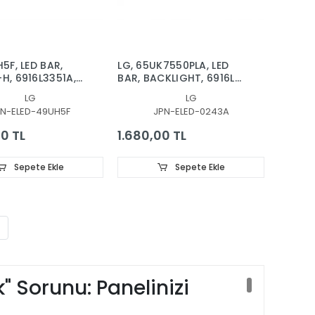
5F, LED BAR,
LG, 65UK7550PLA, LED
H, 6916L3351A,
BAR, BACKLIGHT, 6916L-
52A 3351B
3108A, 6916L-3110A, 65,
LG
LG
5 V20 CoD 3351
V18, ART3 3110 3108
PN-ELED-49UH5F
JPN-ELED-0243A
00 TL
1.680,00 TL
Sepete Ekle
Sepete Ekle
" Sorunu: Panelinizi