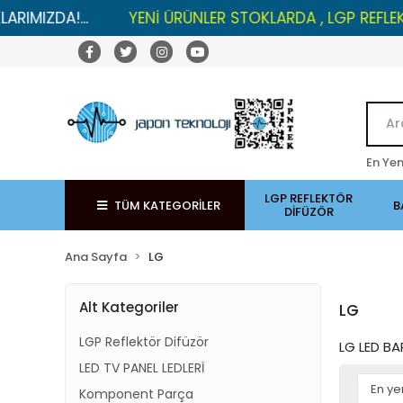
A!...
YENİ ÜRÜNLER STOKLARDA , LGP REFLEKTÖRLERD
En Yen
LGP REFLEKTÖR
TÜM KATEGORİLER
B
DİFÜZÖR
Ana Sayfa
LG
Alt Kategoriler
LG
LGP Reflektör Difüzör
LG LED B
LED TV PANEL LEDLERİ
Komponent Parça