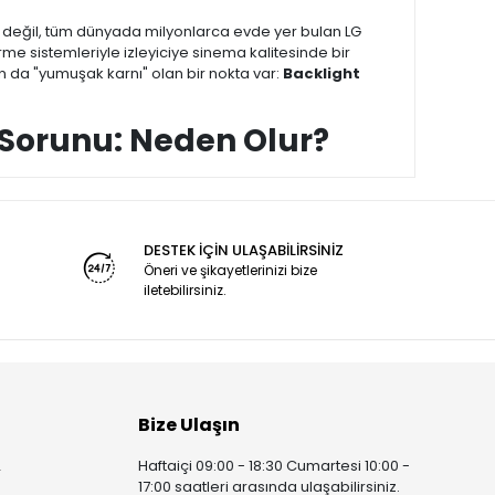
de değil, tüm dünyada milyonlarca evde yer bulan LG
irme sistemleriyle izleyiciye sinema kalitesinde bir
n da "yumuşak karnı" olan bir nokta var:
Backlight
" Sorunu: Neden Olur?
 karanlık mı? Eğer bir el fenerini ekranın üzerine
vizyonunuzun paneli bozulmamış demektir. Bu,
LED bar
DESTEK İÇİN ULAŞABİLİRSİNİZ
Öneri ve şikayetlerinizi bize
iletebilirsiniz.
ının panel içinde hapsolmasına neden olabilir. Zamanla bu
sına yol açar.
pkı eski yılbaşı ışıklarında olduğu gibi, bir tane LED
Kalıcı" Çözüm
Bize Ulaşın
 ücretleri yüzünden televizyonunu çöpe atmayı veya çok
Haftaiçi 09:00 - 18:30 Cumartesi 10:00 -
r
nden tamamen farklıdır.
17:00 saatleri arasında ulaşabilirsiniz.