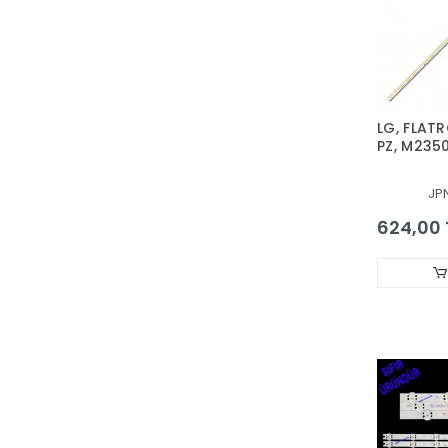
LG, FLAT
PZ, M2350
BACKLIGH
JP
624,00 