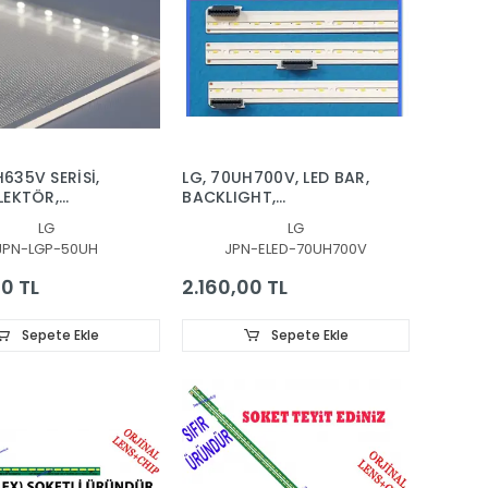
635V SERİSİ,
LG, 70UH700V, LED BAR,
FLEKTÖR,
BACKLIGHT,
I, DİFÜZÖR,
MAK63227401, LGE
LG
LG
R, V500DJ2-KS5,
70UF64 REV03 L-TYPE
JPN-LGP-50UH
JPN-ELED-70UH700V
-KS2-TREM02 ,
C-TYPE R-TYPE
-KS2-TLEM02,
00 TL
2.160,00 TL
Sepete Ekle
Sepete Ekle