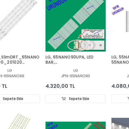
_SlimDRT_65NANO99_Black
LG, 65NANO90UPA, LED
LG, 55N
00_201020
BAR,
55NANO9
ANO99_S
SSC_Y21_SlimDRT_65NANO90,
SSC_Y2
LG
LG
ANO99_REV00_200723
EAV6500
N-65NANO99
JPN-65NANO90
 TL
4.320,00 TL
4.080,
Sepete Ekle
Sepete Ekle