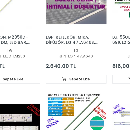
RON, M2350D-
LGP, REFLEKÖR, MİKA,
LG, 55UB
DM, LED BAR,
DİFÜZÖR, LG 47LA640S,
6916L212
T, LM230WF5
BEKO, ARCELIK B47-LB-
6922L-0
LG
LG
9377, A47-LB-
CV UD R
N-ELED-LM230
JPN-LGP-47LA640
J
9377, B47-LB-937,
Type
BEKO B47LB9377 LED
TL
2.640,00 TL
816,00
BAR , ARÇELİK A47-LB-
9377, A47LB9377, B47-
LW-9377, B47LW9377,
Sepete Ekle
Sepete Ekle
A47LW9377 , ARÇELİK
A47-LW-9377, VESTEL
47PF8080