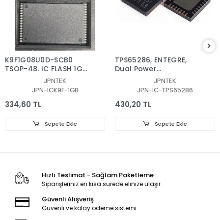
K9F1G08U0D-SCB0
TPS65286, ENTEGRE,
TSOP-48, IC FLASH 1Gb
Dual Power
TSOP48, NAND FLASH
Distribution Switches
JPNTEK
JPNTEK
ENTEGRE
With 4.5-Vto28-VInput
JPN-ICK9F-1GB
JPN-IC-TPS65286
Voltage, 6-AOutput
334,60 TL
430,20 TL
Sepete Ekle
Sepete Ekle
Hızlı Teslimat - Sağlam Paketleme
Siparişleriniz en kısa sürede elinize ulaşır.
Güvenli Alışveriş
Güvenli ve kolay ödeme sistemi