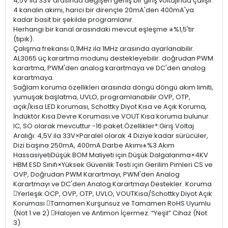
4,5V ila 33V arasında değişen geniş bir giriş voltajında ​​çalışır.
4 kanalın akımı, harici bir dirençle 20mA'den 400mA'ya
kadar basit bir şekilde programlanır.
Herhangi bir kanal arasındaki mevcut eşleşme ±%1,5'tir
(tipik).
Çalışma frekansı 0,1MHz ila 1MHz arasında ayarlanabilir.
AL3065 üç karartma modunu destekleyebilir: doğrudan PWM
karartma, PWM'den analog karartmaya ve DC'den analog
karartmaya.
Sağlam koruma özellikleri arasında döngü döngü akım limiti,
yumuşak başlatma, UVLO, programlanabilir OVP, OTP,
açık/kısa LED koruması, Schottky Diyot Kısa ve Açık Koruma,
İndüktör Kısa Devre Koruması ve VOUT Kısa koruma bulunur.
IC, SO olarak mevcuttur -16 paket.Özellikler*:Giriş Voltaj
Aralığı: 4,5V ila 33V×Paralel olarak 4 Diziye kadar sürücüler,
Dizi başına 250mA, 400mA Darbe Akımı±%3 Akım
HassasiyetiDüşük BOM Maliyeti için Düşük Dalgalanma×4KV
HBM ESD Sınıfı×Yüksek Güvenlik Testi için Gerilim Pimleri CS ve
OVP, Doğrudan PWM Karartmayı, PWM'den Analog
Karartmayı ve DC'den Analog Karartmayı Destekler. Koruma
Yerleşik OCP, OVP, OTP, UVLO, VOUTKısa/Schottky Diyot Açık
Koruması Tamamen Kurşunsuz ve Tamamen RoHS Uyumlu
(Not 1 ve 2) Halojen ve Antimon İçermez. “Yeşil” Cihaz (Not
3)