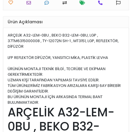
Ürün Açıklaması
ARÇELİK A32-LEM-0BU , BEKO B32-LEM-0BU, LGP ,
37TM6315000008 , TY-12072N SH-1 , MT3151, LGP, REFLEEKTÖR,
DİFÜZÖR
LFP REFLEKTÖR DİFÜZÖR, YANSITICI MİKA, PLASTİK LEVHA
ÜRÜNÜN MONTAJI TEKNİK BİLGİ , TECRÜBE VE EKİPMAN
GEREKTİRMEKTEDİR.
UZMAN KİŞİ TARAFINDAN YAPILMASI TAVSİYE EDİLİR.
TÜM ÜRÜNLERİMİZ FABRİKASYON ARIZALARA KARŞI 6AY BİREBİR
DEĞİŞİM GARANTİLİDİR.
BU ÜRÜNÜN MONTAJI İÇİN ARKASINDA TERMAL BANT
BULUNMAKTADIR.
ARÇELİK A32-LEM-
0BU , BEKO B32-