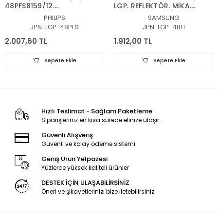
48PFS8159/12,
LGP, REFLEKTÖR, MİKA,
REFLEKTOR, DİFÜZÖR,
DİFÜZÖR,VH80-
PHILIPS
SAMSUNG
LGP, BACKLIGHT PLEKSİ,
480SMA-R2, VH80-
JPN-LGP-48PFS
JPN-LGP-48H
IŞIK YANSITICI TABAKA
480SMB-R2, BN96-
30655A, BN96-30654A,
2.007,60 TL
1.912,00 TL
CY-VH048CSLV1H, LGP
PLEKSİ
Sepete Ekle
Sepete Ekle
Hızlı Teslimat - Sağlam Paketleme
Siparişleriniz en kısa sürede elinize ulaşır.
Güvenli Alışveriş
Güvenli ve kolay ödeme sistemi
Geniş Ürün Yelpazesi
Yüzlerce yüksek kaliteli ürünler
DESTEK İÇİN ULAŞABİLİRSİNİZ
Öneri ve şikayetlerinizi bize iletebilirsiniz.