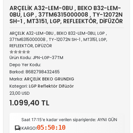
ARÇELİK A32-LEM-0BU , BEKO B32-LEM-
0BU, LGP , 37TM6315000008 , TY-12072N
SH-1 , MT3151, LGP, REFLEEKTÖR, DİFÜZÖR
ARÇELİK A32-LEM-0BU , BEKO B32-LEM-0BU, LGP ,
37TM6315000008 , TY-12072N SH-1 , MT3151, LGP,
REFLEEKTÖR, DİFÜZÖR
Ürün Kodu:
JPN-LGP-37TM
Depo Yer Kodu:
Barkod:
8682798432465
Marka:
ARÇELİK BEKO GRUNDIG
Kategori:
LGP Reflektör Difüzör
23,00 USD
1.099,40 TL
Saat 17:15'e kadar verilen siparişlerde: AYNI GÜN
05:50:10
KARGO!