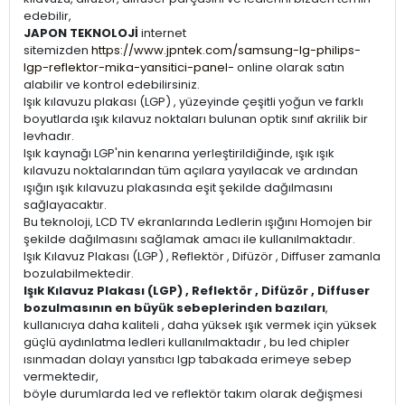
edebilir,
JAPON TEKNOLOJİ
internet
sitemizden
https://www.jpntek.com/samsung-lg-philips-
lgp-reflektor-mika-yansitici-panel-
online olarak satın
alabilir ve kontrol edebilirsiniz.
Işık kılavuzu plakası (LGP) , yüzeyinde çeşitli yoğun ve farklı
boyutlarda ışık kılavuz noktaları bulunan optik sınıf akrilik bir
levhadır.
Işık kaynağı LGP'nin kenarına yerleştirildiğinde, ışık ışık
kılavuzu noktalarından tüm açılara yayılacak ve ardından
ışığın ışık kılavuzu plakasında eşit şekilde dağılmasını
sağlayacaktır.
Bu teknoloji, LCD TV ekranlarında Ledlerin ışığını Homojen bir
şekilde dağılmasını sağlamak amacı ile kullanılmaktadır.
Işık Kılavuz Plakası (LGP) , Reflektör , Difüzör , Diffuser zamanla
bozulabilmektedir.
Işık Kılavuz Plakası (LGP) , Reflektör , Difüzör , Diffuser
bozulmasının en büyük sebeplerinden bazıları
,
kullanıcıya daha kaliteli , daha yüksek ışık vermek için yüksek
güçlü aydınlatma ledleri kullanılmaktadır , bu led chipler
ısınmadan dolayı yansıtıcı lgp tabakada erimeye sebep
vermektedir,
böyle durumlarda led ve reflektör takım olarak değişmesi