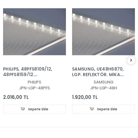
PHILIPS, 48PFS8109/12,
SAMSUNG, UE48H6870,
48PFS8159/12,
LGP, REFLEKTÖR, MİKA,
REFLEKTOR, DİFÜZÖR,
DİFÜZÖR,VH80-
PHILIPS
SAMSUNG
LGP, BACKLIGHT PLEKSİ,
480SMA-R2, VH80-
JPN-LGP-48PFS
JPN-LGP-48H
IŞIK YANSITICI TABAKA
480SMB-R2, BN96-
30655A, BN96-30654A,
2.016,00 TL
1.920,00 TL
CY-VH048CSLV1H, LGP
PLEKSİ
Sepete Ekle
Sepete Ekle