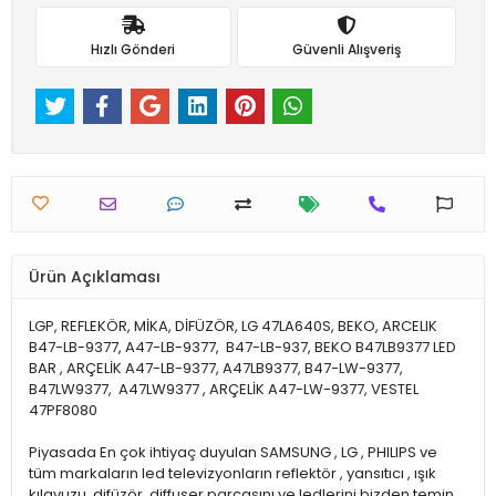
Hızlı Gönderi
Güvenli Alışveriş
Ürün Açıklaması
LGP, REFLEKÖR, MİKA, DİFÜZÖR, LG 47LA640S, BEKO, ARCELIK
B47-LB-9377, A47-LB-9377, B47-LB-937, BEKO B47LB9377 LED
BAR , ARÇELİK A47-LB-9377, A47LB9377, B47-LW-9377,
B47LW9377, A47LW9377 , ARÇELİK A47-LW-9377, VESTEL
47PF8080
Piyasada En çok ihtiyaç duyulan SAMSUNG , LG , PHILIPS ve
tüm markaların led televizyonların reflektör , yansıtıcı , ışık
kılavuzu, difüzör, diffuser parçasını ve ledlerini bizden temin