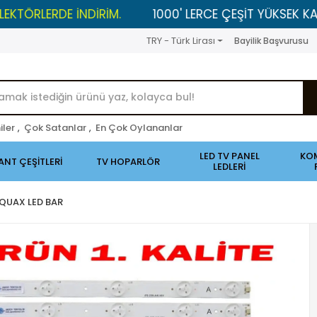
ERDE İNDİRİM.
1000' LERCE ÇEŞİT YÜKSEK KALİTELİ 
TRY - Türk Lirası
Bayilik Başvurusu
iler
,
Çok Satanlar
,
En Çok Oylananlar
LED TV PANEL
KO
ANT ÇEŞİTLERİ
TV HOPARLÖR
LEDLERİ
 QUAX LED BAR