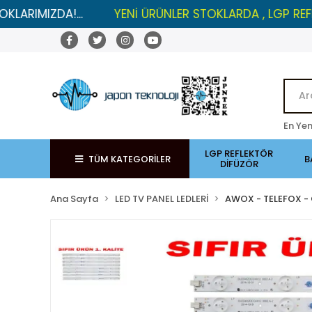
IZDA!...
YENİ ÜRÜNLER STOKLARDA , LGP REFLEKTÖRL
En Yen
LGP REFLEKTÖR
TÜM KATEGORİLER
B
DİFÜZÖR
Ana Sayfa
LED TV PANEL LEDLERİ
AWOX - TELEFOX -