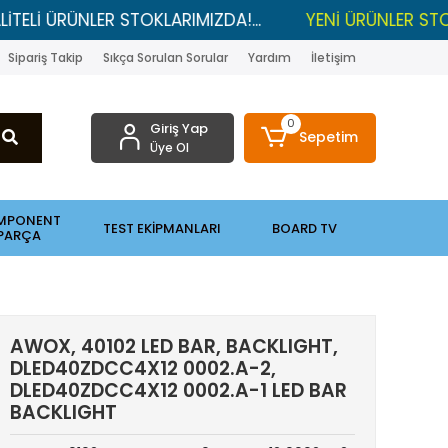
ÜRÜNLER STOKLARIMIZDA!...
YENİ ÜRÜNLER STOKLARDA
Sipariş Takip
Sıkça Sorulan Sorular
Yardım
İletişim
0
Giriş Yap
Sepetim
Üye Ol
MPONENT
TEST EKİPMANLARI
BOARD TV
PARÇA
AWOX, 40102 LED BAR, BACKLIGHT,
DLED40ZDCC4X12 0002.A-2,
DLED40ZDCC4X12 0002.A-1 LED BAR
BACKLIGHT