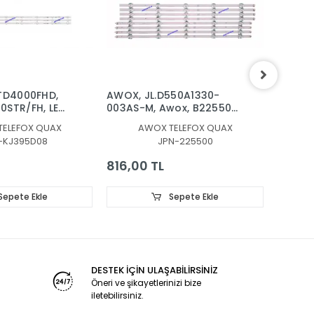
TD4000FHD,
AWOX, JL.D550A1330-
AWOX,
0STR/FH, LED
003AS-M, Awox, B225500,
RIMLESS
D08-ZC22AG-
IMZA, 225500S, LED BAR
KJ32D
TELEFOX QUAX
AWOX TELEFOX QUAX
08-ZC22AG-
BACKLIGHT
303KJ3
-KJ395D08
JPN-225500
IGHT
816,00 TL
336,0
Sepete Ekle
Sepete Ekle
DESTEK İÇİN ULAŞABİLİRSİNİZ
Öneri ve şikayetlerinizi bize
iletebilirsiniz.