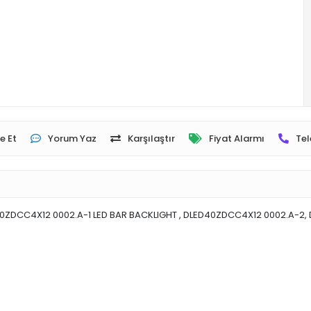
e Et
Yorum Yaz
Karşılaştır
Fiyat Alarmı
Tel
DCC4X12 0002.A-1 LED BAR BACKLIGHT , DLED40ZDCC4X12 0002.A-2, DL