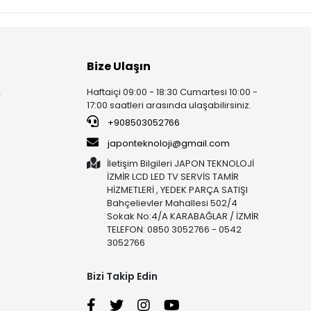
Bize Ulaşın
Haftaiçi 09:00 - 18:30 Cumartesi 10:00 -
r
17:00 saatleri arasında ulaşabilirsiniz.
+908503052766
japonteknoloji@gmail.com
İletişim Bilgileri JAPON TEKNOLOJİ
İZMİR LCD LED TV SERVİS TAMİR
HİZMETLERİ , YEDEK PARÇA SATIŞI
Bahçelievler Mahallesi 502/4
Sokak No:4/A KARABAĞLAR / İZMİR
TELEFON: 0850 3052766 - 0542
3052766
Bizi Takip Edin