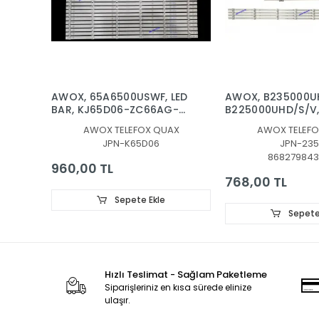
AWOX, 65A6500USWF, LED
AWOX, B235000U
BAR, KJ65D06-ZC66AG-
B225000UHD/S/V,
03D 2019-10-28 6S1P,
BAR, BACKLIGHT,
AWOX TELEFOX QUAX
AWOX TELEFO
303KJ650036D
ZC.CYG.5000801Z
JPN-K65D06
JPN-235
4X8, B235000UHD
868279843
ZG.CYG.5000801Z
960,00 TL
4X8
768,00 TL
Sepete Ekle
Sepete
Hızlı Teslimat - Sağlam Paketleme
Siparişleriniz en kısa sürede elinize
ulaşır.