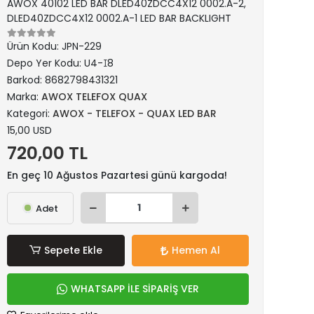
AWOX 40102 LED BAR DLED40ZDCC4X12 0002.A-2,
DLED40ZDCC4X12 0002.A-1 LED BAR BACKLIGHT
Ürün Kodu:
JPN-229
Depo Yer Kodu:
U4-ꀤ8
Barkod:
8682798431321
Marka:
AWOX TELEFOX QUAX
Kategori:
AWOX - TELEFOX - QUAX LED BAR
15,00 USD
720,00 TL
En geç 10 Ağustos Pazartesi günü kargoda!
Adet
Sepete Ekle
Hemen Al
WHATSAPP İLE SİPARİŞ VER