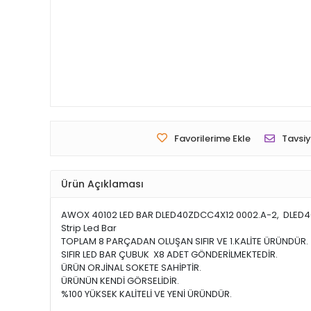
Favorilerime Ekle
Tavsiy
Ürün Açıklaması
AWOX 40102 LED BAR DLED40ZDCC4X12 0002.A-2, DLED40Z
Strip Led Bar
TOPLAM 8 PARÇADAN OLUŞAN SIFIR VE 1.KALİTE ÜRÜNDÜR.
SIFIR LED BAR ÇUBUK X8 ADET GÖNDERİLMEKTEDİR.
ÜRÜN ORJİNAL SOKETE SAHİPTİR.
ÜRÜNÜN KENDİ GÖRSELİDİR.
%100 YÜKSEK KALİTELİ VE YENİ ÜRÜNDÜR.