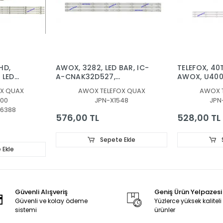
HD,
AWOX, 3282, LED BAR, IC-
TELEFOX, 40
 LED
A-CNAK32D527,
AWOX, U400
HV320WHB-N00, AWX,
BAR, KJ395
X QUAX
AWOX TELEFOX QUAX
AWOX 
01-A1
3282, LED BAR
03, KJ395D
00
JPN-X1548
JPN
/S/V,
03A, BACKL
6388
01-A1
576,00 TL
528,00 TL
Sepete Ekle
 Ekle
Güvenli Alışveriş
Geniş Ürün Yelpazesi
Güvenli ve kolay ödeme
Yüzlerce yüksek kaliteli
sistemi
ürünler