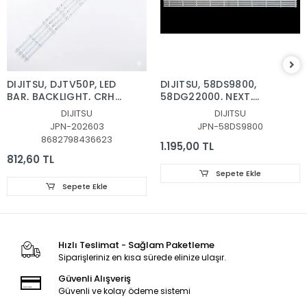
DIJITSU, DJTV50P, LED
DIJITSU, 58DS9800,
BAR, BACKLIGHT, CRH-
58DG22000, NEXT,
BY50Y17303004099BY-
YE58020GFSG5-4, LED
DIJITSU
DIJITSU
REV1.1, SW-L E486558
BAR, BACKLIGHT,
JPN-202603
JPN-58DS9800
94V-0 RoHS REV1.1
K580WDGF A3 4708-
8682798436623
K58DGF-A3113N01/11
1.195,00 TL
812,60 TL
Sepete Ekle
Sepete Ekle
Hızlı Teslimat - Sağlam Paketleme
Siparişleriniz en kısa sürede elinize ulaşır.
Güvenli Alışveriş
Güvenli ve kolay ödeme sistemi