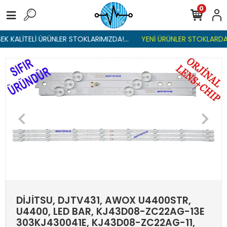
0
K KALİTELİ ÜRÜNLER STOKLARIMIZDA!...
YENİ ÜRÜNLER STOKLARDA ,
DİJİTSU, DJTV431, AWOX U4400STR,
U4400, LED BAR, KJ43D08-ZC22AG-13E
303KJ430041E, KJ43D08-ZC22AG-11,