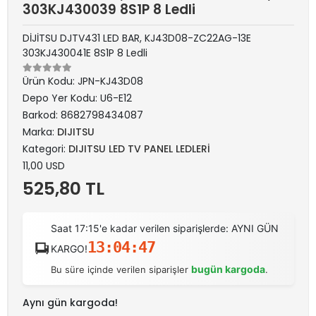
303KJ430039 8S1P 8 Ledli
DİJİTSU DJTV431 LED BAR, KJ43D08-ZC22AG-13E
303KJ430041E 8S1P 8 Ledli
Ürün Kodu:
JPN-KJ43D08
Depo Yer Kodu:
U6-E12
Barkod:
8682798434087
Marka:
DIJITSU
Kategori:
DIJITSU LED TV PANEL LEDLERİ
11,00 USD
525,80 TL
Saat 17:15'e kadar verilen siparişlerde: AYNI GÜN
13:04:47
KARGO!
bugün kargoda
Bu süre içinde verilen siparişler
.
Aynı gün kargoda!