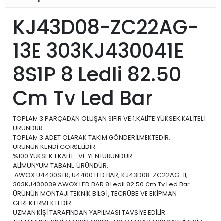
KJ43D08-ZC22AG-
13E 303KJ430041E
8S1P 8 Ledli 82.50
Cm Tv Led Bar
TOPLAM 3 PARÇADAN OLUŞAN SIFIR VE 1.KALİTE YÜKSEK KALİTELİ
ÜRÜNDÜR.
TOPLAM 3 ADET OLARAK TAKIM GÖNDERİLMEKTEDİR.
ÜRÜNÜN KENDİ GÖRSELİDİR.
%100 YÜKSEK 1.KALİTE VE YENİ ÜRÜNDÜR.
ALİMUNYUM TABANLI ÜRÜNDÜR.
AWOX U4400STR, U4400 LED BAR, KJ43D08-ZC22AG-11,
303KJ430039 AWOX LED BAR 8 Ledli 82.50 Cm Tv Led Bar
ÜRÜNÜN MONTAJI TEKNİK BİLGİ , TECRÜBE VE EKİPMAN
GEREKTİRMEKTEDİR.
UZMAN KİŞİ TARAFINDAN YAPILMASI TAVSİYE EDİLİR.