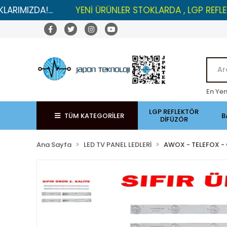
DA!...
YENİ ÜRÜNLER STOKLARDA , LGP REFLEKTÖRLER
En Yen
LGP REFLEKTÖR
TÜM KATEGORİLER
B
DİFÜZÖR
Ana Sayfa
LED TV PANEL LEDLERİ
AWOX - TELEFOX -