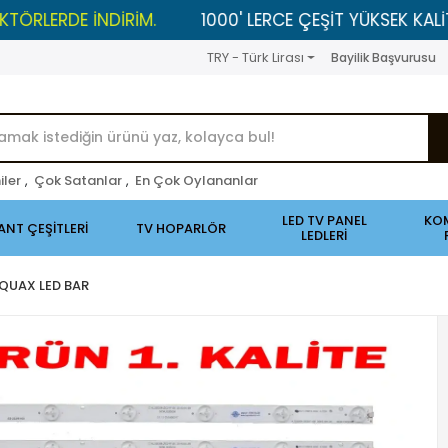
DE İNDİRİM.
1000' LERCE ÇEŞİT YÜKSEK KALİTELİ ÜR
TRY - Türk Lirası
Bayilik Başvurusu
iler
,
Çok Satanlar
,
En Çok Oylananlar
LED TV PANEL
KO
ANT ÇEŞİTLERİ
TV HOPARLÖR
LEDLERİ
 QUAX LED BAR