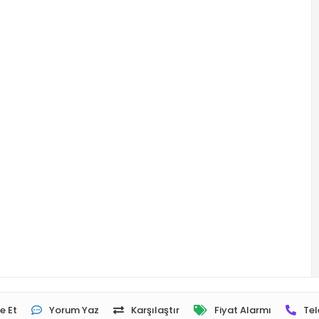
e Et
Yorum Yaz
Karşılaştır
Fiyat Alarmı
Tel