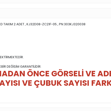
D TAKIM 2 ADET , KJ32D08-ZC21F-05 , PN:303KJ320038
EKTİRMEKTEDİR.
BİR DEĞİŞİM GARANTİLİDİR.
ADAN ÖNCE GÖRSELİ VE ADET
AYISI VE ÇUBUK SAYISI FARK