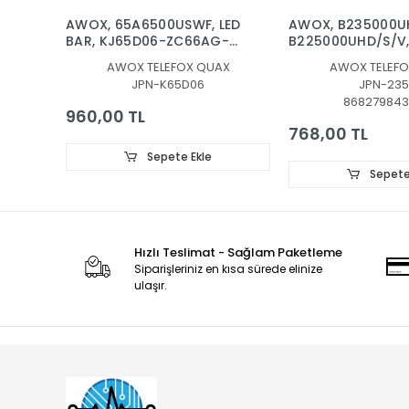
AWOX, 65A6500USWF, LED
AWOX, B235000U
BAR, KJ65D06-ZC66AG-
B225000UHD/S/V,
03D 2019-10-28 6S1P,
BAR, BACKLIGHT,
AWOX TELEFOX QUAX
AWOX TELEFO
303KJ650036D
ZC.CYG.5000801Z
JPN-K65D06
JPN-235
4X8, B235000UHD
868279843
ZG.CYG.5000801Z
960,00 TL
4X8
768,00 TL
Sepete Ekle
Sepete
Hızlı Teslimat - Sağlam Paketleme
Siparişleriniz en kısa sürede elinize
ulaşır.