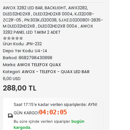
AWOX 3282 LED BAR, BACKLIGHT, AWX3282,
DLED32HD2X8 , DLED32HD2X8 0004, KJ32D08-
ZC21F-05 , PN:303KJ320038, SJ.HZ.D3200801-2835-
M DLED32HD2X8 , DLED32HD2X8 0004 , AWOX
3282 PANEL LED TAKIM 2 ADET
Ürün Kodu:
JPN-232
Depo Yer Kodu:
U4-ꀤ4
Barkod:
8682798430898
Marka:
AWOX TELEFOX QUAX
Kategori:
AWOX - TELEFOX - QUAX LED BAR
6,00 USD
288,00 TL
Saat 17:15'e kadar verilen siparişlerde: AYNI
04:02:04
GÜN KARGO!
bugün
Bu süre içinde verilen siparişler
kargoda
.