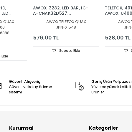
HD,
AWOX, 3282, LED BAR, IC-
TELEFOX, 40
 LED
A-CNAK32D527,
AWOX, U400
HV320WHB-N00, AWX,
BAR, KJ395
X QUAX
AWOX TELEFOX QUAX
AWOX 
01-A1
3282, LED BAR
03, KJ395D
00
JPN-X1548
JPN
/S/V,
03A, BACKL
6388
01-A1
576,00 TL
528,00 TL
Sepete Ekle
 Ekle
Güvenli Alışveriş
Geniş Ürün Yelpazesi
Güvenli ve kolay ödeme
Yüzlerce yüksek kaliteli
sistemi
ürünler
Kurumsal
Kategoriler