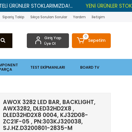
ÜNLER STOKLARIMIZDA!...
YENİ ÜRÜNLER STOKLARDA , 
Sipariş Takip
Sıkça Sorulan Sorular
Yardım
İletişim
0
Giriş Yap
Sepetim
Üye Ol
MPONENT
TEST EKİPMANLARI
BOARD TV
PARÇA
AWOX 3282 LED BAR, BACKLIGHT,
AWX3282, DLED32HD2X8 ,
DLED32HD2X8 0004, KJ32D08-
ZC21F-05 , PN:303KJ320038,
SJ.HZ.D3200801-2835-M