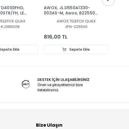
TD4000FHD,
AWOX, JL.D550A1330-
AWOX,
0STR/FH, LED
003AS-M, Awox, B225500,
RIMLESS
D08-ZC22AG-
IMZA, 225500S, LED BAR
KJ32D
TELEFOX QUAX
AWOX TELEFOX QUAX
08-ZC22AG-
BACKLIGHT
303KJ3
-KJ395D08
JPN-225500
IGHT
816,00 TL
336,0
Sepete Ekle
Sepete Ekle
DESTEK İÇİN ULAŞABİLİRSİNİZ
Öneri ve şikayetlerinizi bize
iletebilirsiniz.
Bize Ulaşın