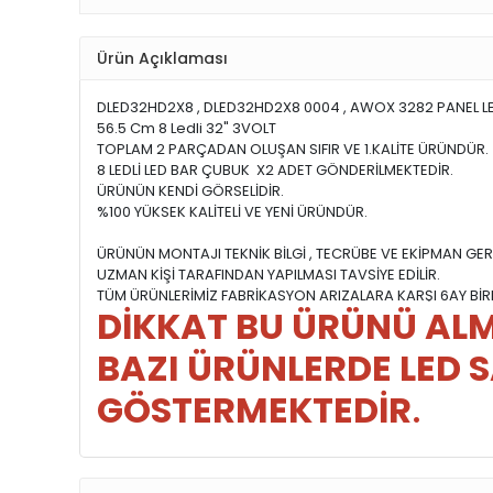
Ürün Açıklaması
DLED32HD2X8 , DLED32HD2X8 0004 , AWOX 3282 PANEL LE
56.5 Cm 8 Ledli 32" 3VOLT
TOPLAM 2 PARÇADAN OLUŞAN SIFIR VE 1.KALİTE ÜRÜNDÜR.
8 LEDLİ LED BAR ÇUBUK X2 ADET GÖNDERİLMEKTEDİR.
ÜRÜNÜN KENDİ GÖRSELİDİR.
%100 YÜKSEK KALİTELİ VE YENİ ÜRÜNDÜR.
ÜRÜNÜN MONTAJI TEKNİK BİLGİ , TECRÜBE VE EKİPMAN GER
UZMAN KİŞİ TARAFINDAN YAPILMASI TAVSİYE EDİLİR.
TÜM ÜRÜNLERİMİZ FABRİKASYON ARIZALARA KARŞI 6AY BİRE
DİKKAT BU ÜRÜNÜ ALM
BAZI ÜRÜNLERDE LED S
GÖSTERMEKTEDİR
.