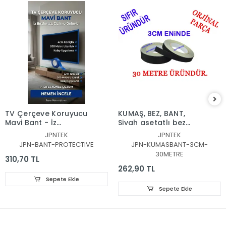
TV Çerçeve Koruyucu
KUMAŞ, BEZ, BANT,
Mavi Bant - İz
Siyah asetatlı bez
Bırakmaz & Çizilme
bant, 30METRE, 3CM,
JPNTEK
JPNTEK
Önleyici, 4CM,
ACETATE CLOTH TAPE
JPN-BANT-PROTECTIVE
JPN-KUMASBANT-3CM-
200METRE, mavi,
3CM 3OMT
30METRE
koruyucu bant
310,70 TL
262,90 TL
Sepete Ekle
Sepete Ekle