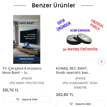
Benzer Ürünler
TV Çerçeve Koruyucu
KUMAŞ, BEZ, BANT,
Mavi Bant - İz
Siyah asetatlı bez
Bırakmaz & Çizilme
bant, 30METRE, 3CM,
JPNTEK
JPNTEK
Önleyici, 4CM,
ACETATE CLOTH TAPE
JPN-BANT-PROTECTIVE
JPN-KUMASBANT-3CM-
200METRE, mavi,
3CM 3OMT
30METRE
koruyucu bant
310,70 TL
262,90 TL
Sepete Ekle
Sepete Ekle