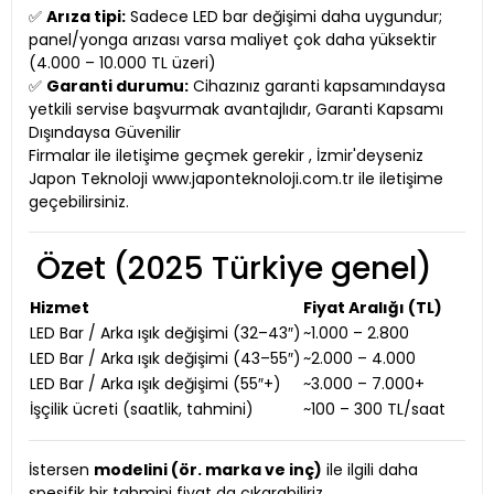
✅
Arıza tipi:
Sadece LED bar değişimi daha uygundur;
panel/yonga arızası varsa maliyet çok daha yüksektir
(4.000 – 10.000 TL üzeri)
✅
Garanti durumu:
Cihazınız garanti kapsamındaysa
yetkili servise başvurmak avantajlıdır, Garanti Kapsamı
Dışındaysa Güvenilir
Firmalar ile iletişime geçmek gerekir , İzmir'deyseniz
Japon Teknoloji www.japonteknoloji.com.tr ile iletişime
geçebilirsiniz.
Özet (2025 Türkiye genel)
Hizmet
Fiyat Aralığı (TL)
LED Bar / Arka ışık değişimi (32–43″)
~1.000 – 2.800
LED Bar / Arka ışık değişimi (43–55″)
~2.000 – 4.000
LED Bar / Arka ışık değişimi (55″+)
~3.000 – 7.000+
İşçilik ücreti (saatlik, tahmini)
~100 – 300 TL/saat
İstersen
modelini (ör. marka ve inç)
ile ilgili daha
spesifik bir tahmini fiyat da çıkarabiliriz,