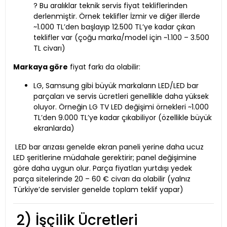
? Bu aralıklar teknik servis fiyat tekliflerinden
derlenmiştir. Örnek teklifler İzmir ve diğer illerde
~1.000 TL’den başlayıp 12.500 TL’ye kadar çıkan
teklifler var (çoğu marka/model için ~1.100 – 3.500
TL civarı)
Markaya göre
fiyat farkı da olabilir:
LG, Samsung gibi büyük markaların LED/LED bar
parçaları ve servis ücretleri genellikle daha yüksek
oluyor. Örneğin LG TV LED değişimi örnekleri ~1.000
TL’den 9.000 TL’ye kadar çıkabiliyor (özellikle büyük
ekranlarda)
LED bar arızası genelde ekran paneli yerine daha ucuz
LED şeritlerine müdahale gerektirir; panel değişimine
göre daha uygun olur. Parça fiyatları yurtdışı yedek
parça sitelerinde 20 – 60 € civarı da olabilir (yalnız
Türkiye’de servisler genelde toplam teklif yapar)
2) İşçilik Ücretleri