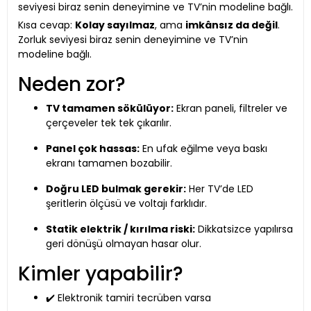
seviyesi biraz senin deneyimine ve TV’nin modeline bağlı.
Kısa cevap:
Kolay sayılmaz
, ama
imkânsız da değil
.
Zorluk seviyesi biraz senin deneyimine ve TV’nin
modeline bağlı.
Neden zor?
TV tamamen sökülüyor:
Ekran paneli, filtreler ve
çerçeveler tek tek çıkarılır.
Panel çok hassas:
En ufak eğilme veya baskı
ekranı tamamen bozabilir.
Doğru LED bulmak gerekir:
Her TV’de LED
şeritlerin ölçüsü ve voltajı farklıdır.
Statik elektrik / kırılma riski:
Dikkatsizce yapılırsa
geri dönüşü olmayan hasar olur.
Kimler yapabilir?
✔️ Elektronik tamiri tecrüben varsa