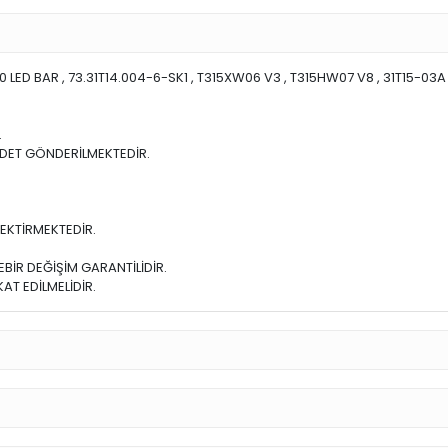
 LED BAR , 73.31T14.004-6-SK1 , T315XW06 V3 , T315HW07 V8 , 31T15-03A
.
DET GÖNDERİLMEKTEDİR.
EKTİRMEKTEDİR.
BİR DEĞİŞİM GARANTİLİDİR.
T EDİLMELİDİR.