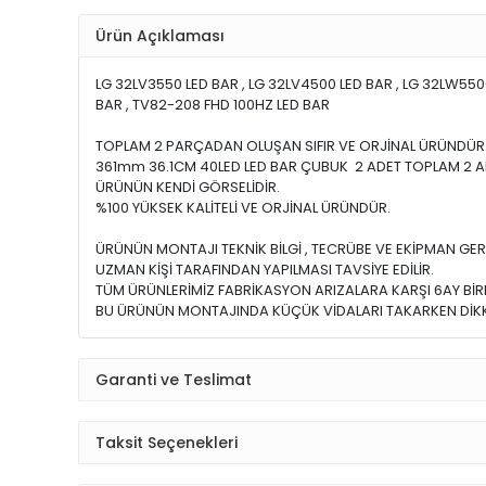
Ürün Açıklaması
LG 32LV3550 LED BAR , LG 32LV4500 LED BAR , LG 32LW5500
BAR , TV82-208 FHD 100HZ LED BAR
TOPLAM 2 PARÇADAN OLUŞAN SIFIR VE ORJİNAL ÜRÜNDÜR
361mm 36.1CM 40LED LED BAR ÇUBUK 2 ADET TOPLAM 2 A
ÜRÜNÜN KENDİ GÖRSELİDİR.
%100 YÜKSEK KALİTELİ VE ORJİNAL ÜRÜNDÜR.
ÜRÜNÜN MONTAJI TEKNİK BİLGİ , TECRÜBE VE EKİPMAN GER
UZMAN KİŞİ TARAFINDAN YAPILMASI TAVSİYE EDİLİR.
TÜM ÜRÜNLERİMİZ FABRİKASYON ARIZALARA KARŞI 6AY BİRE
BU ÜRÜNÜN MONTAJINDA KÜÇÜK VİDALARI TAKARKEN DİKKA
Garanti ve Teslimat
Taksit Seçenekleri