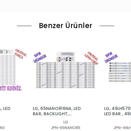
Benzer Ürünler
, LED
LG, 65NANO916NA, LED
LG, 49LH570
BAR, BACKLIGHT,
LED BAR , 4
SSC_Y20_SlimDRT_65NANO85/65NAN085_R
49LH51_FHD
LG
RT_65NANO90
SSC_49inc
60
JPN-65NANO85
JPN-49L
SSC 49inch