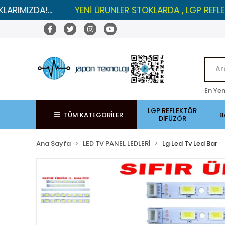
A!...
YENİ ÜRÜNLER STOKLARDA , LGP REFLEKTÖRLER
En Yen
LGP REFLEKTÖR
TÜM KATEGORİLER
B
DİFÜZÖR
Ana Sayfa
LED TV PANEL LEDLERİ
Lg Led Tv Led Bar