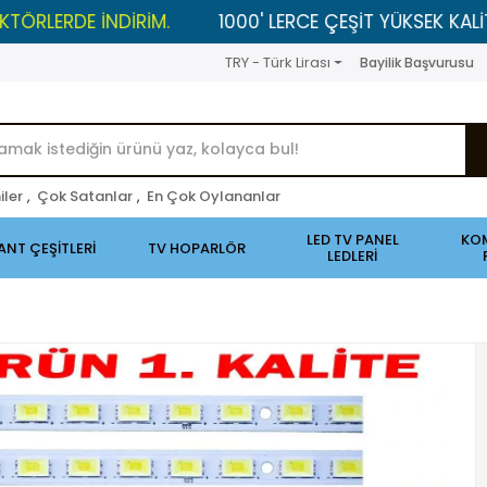
DE İNDİRİM.
1000' LERCE ÇEŞİT YÜKSEK KALİTELİ ÜRÜ
TRY - Türk Lirası
Bayilik Başvurusu
iler
,
Çok Satanlar
,
En Çok Oylananlar
LED TV PANEL
KO
ANT ÇEŞİTLERİ
TV HOPARLÖR
LEDLERİ