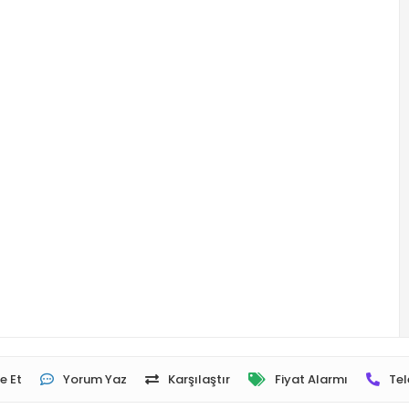
e Et
Yorum Yaz
Karşılaştır
Fiyat Alarmı
Tel