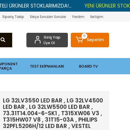
NLER STOKLARIMIZDA!...
YENİ ÜRÜNLER STOKLARDA , 
Sipariş Takip
Sıkça Sorulan Sorular
Yardım
İletişim
0
Giriş Yap
Sepetim
Üye Ol
MPONENT
TEST EKİPMANLARI
BOARD TV
PARÇA
LG 32LV3550 LED BAR , LG 32LV4500
LED BAR , LG 32LW5500 LED BAR ,
73.31T14.004-6-SK1 , T315XW06 V3 ,
T315HW07 V8 , 31T15-03A , PHILIPS
32PFL5206H/12 LED BAR , VESTEL