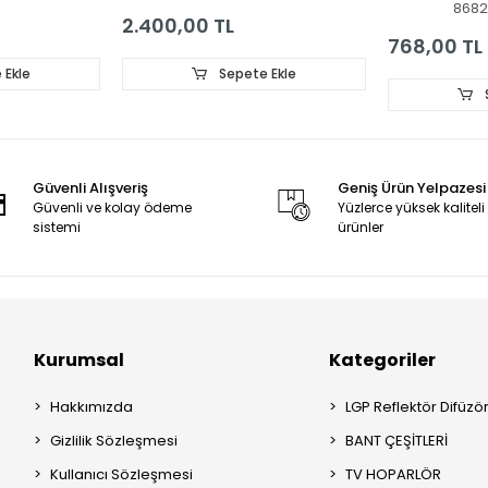
8682
FHD_B_REV
2.400,00 TL
768,00 TL
 Ekle
Sepete Ekle
Güvenli Alışveriş
Geniş Ürün Yelpazesi
Güvenli ve kolay ödeme
Yüzlerce yüksek kaliteli
sistemi
ürünler
Kurumsal
Kategoriler
Hakkımızda
LGP Reflektör Difüzö
Gizlilik Sözleşmesi
BANT ÇEŞİTLERİ
Kullanıcı Sözleşmesi
TV HOPARLÖR