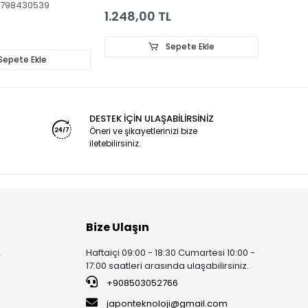
798430539
00
1.248,00 TL
2.400
Sepete Ekle
Sepete Ekle
DESTEK İÇİN ULAŞABİLİRSİNİZ
Öneri ve şikayetlerinizi bize
iletebilirsiniz.
Bize Ulaşın
Haftaiçi 09:00 - 18:30 Cumartesi 10:00 -
r
17:00 saatleri arasında ulaşabilirsiniz.
+908503052766
japonteknoloji@gmail.com