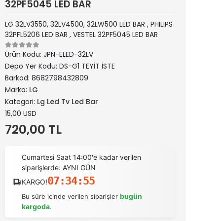
32PF5045 LED BAR
LG 32LV3550, 32LV4500, 32LW500 LED BAR , PHILIPS
32PFL5206 LED BAR , VESTEL 32PF5045 LED BAR
Ürün Kodu:
JPN-ELED-32LV
Depo Yer Kodu:
DS-G1 TEYİT İSTE
Barkod:
8682798432809
Marka:
LG
Kategori:
Lg Led Tv Led Bar
15,00 USD
720,00 TL
Cumartesi Saat 14:00'e kadar verilen
siparişlerde: AYNI GÜN
07:34:54
KARGO!
bugün
Bu süre içinde verilen siparişler
kargoda
.