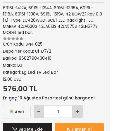
6916L-1412A, 6916L-1214A, 6916L-1385A, 6916L-
1318A, 6916l-1338A, 6916L-1519A, 42 ROW2.1 Rev 0.0
1 L1-Type, LC420WUD-SCB1, LED backlight , LG
MARKA 42LA620S 42LA613S 42LN575S 42LN577S
MODEL led bar.
Ürün Kodu:
JPN-025
Depo Yer Kodu:
U1-D7/2
Barkod:
8682798430416
Marka:
LG
Kategori:
Lg Led Tv Led Bar
12,00 USD
576,00 TL
En geç 10 Ağustos Pazartesi günü kargoda!
Adet
Sepete Ekle
Hemen Al