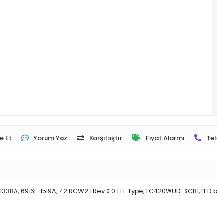
e Et
Yorum Yaz
Karşılaştır
Fiyat Alarmı
Tel
6l-1338A, 6916L-1519A, 42 ROW2.1 Rev 0.0 1 L1-Type, LC420WUD-SCB1, LE