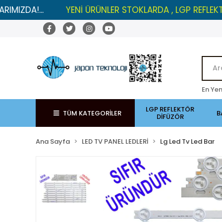
.
YENİ ÜRÜNLER STOKLARDA , LGP REFLEKTÖRLERDE İ
En Yen
LGP REFLEKTÖR
TÜM KATEGORİLER
B
DİFÜZÖR
Ana Sayfa
LED TV PANEL LEDLERİ
Lg Led Tv Led Bar