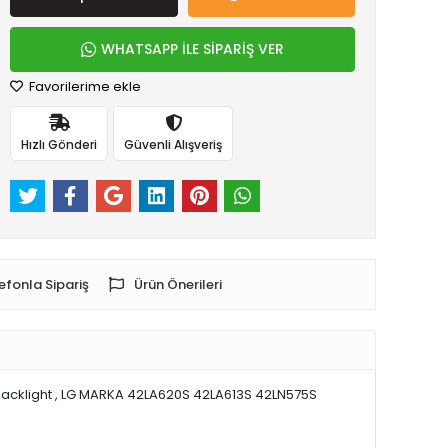
WHATSAPP İLE SİPARİŞ VER
Favorilerime ekle
Hızlı Gönderi
Güvenli Alışveriş
efonla Sipariş
Ürün Önerileri
D backlight , LG MARKA 42LA620S 42LA613S 42LN575S