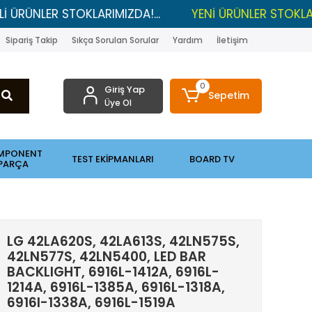
 STOKLARIMIZDA!...
YENİ ÜRÜNLER STOKLARDA , LGP 
Sipariş Takip
Sıkça Sorulan Sorular
Yardım
İletişim
0
Giriş Yap
Sepetim
Üye Ol
MPONENT
TEST EKİPMANLARI
BOARD TV
PARÇA
LG 42LA620S, 42LA613S, 42LN575S,
42LN577S, 42LN5400, LED BAR
BACKLIGHT, 6916L-1412A, 6916L-
1214A, 6916L-1385A, 6916L-1318A,
6916l-1338A, 6916L-1519A