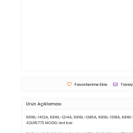
Favorilerime Ekle
Tavsiy
Ürün Açıklaması
6916L-1412A, 6916L-1214A, 6916L-1385A, 6916L-1318A, 691
42LN577S MODEL led bar.