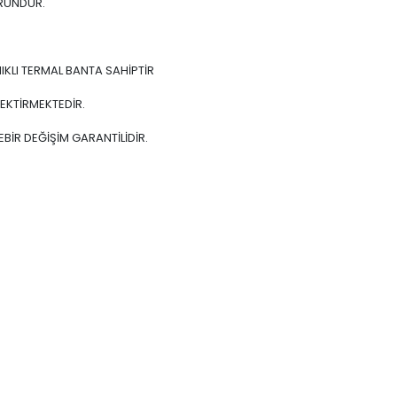
ÜRÜNDÜR.
IKLI TERMAL BANTA SAHİPTİR
EKTİRMEKTEDİR.
BİR DEĞİŞİM GARANTİLİDİR.