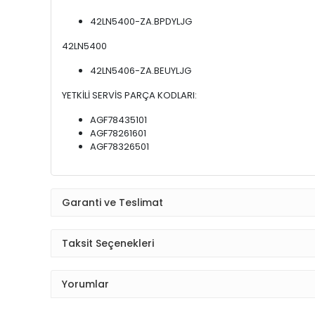
42LN5400-ZA.BPDYLJG
42LN5400
42LN5406-ZA.BEUYLJG
YETKİLİ SERVİS PARÇA KODLARI:
AGF78435101
AGF78261601
AGF78326501
Garanti ve Teslimat
Taksit Seçenekleri
Yorumlar