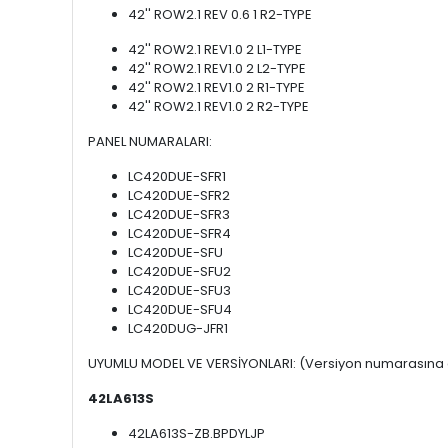
42'' ROW2.1 REV 0.6 1 R2-TYPE
42'' ROW2.1 REV1.0 2 L1-TYPE
42'' ROW2.1 REV1.0 2 L2-TYPE
42'' ROW2.1 REV1.0 2 R1-TYPE
42'' ROW2.1 REV1.0 2 R2-TYPE
PANEL NUMARALARI:
LC420DUE-SFR1
LC420DUE-SFR2
LC420DUE-SFR3
LC420DUE-SFR4
LC420DUE-SFU
LC420DUE-SFU2
LC420DUE-SFU3
LC420DUE-SFU4
LC420DUG-JFR1
UYUMLU MODEL VE VERSİYONLARI: (Versiyon numarasına d
42LA613S
42LA613S-ZB.BPDYLJP