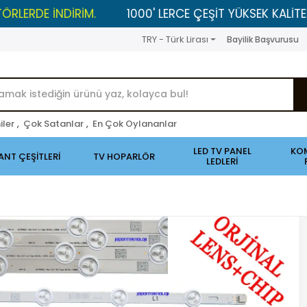
NDİRİM.
1000' LERCE ÇEŞİT YÜKSEK KALİTELİ ÜRÜNLER
TRY - Türk Lirası
Bayilik Başvurusu
iler
,
Çok Satanlar
,
En Çok Oylananlar
LED TV PANEL
KO
ANT ÇEŞİTLERİ
TV HOPARLÖR
LEDLERİ