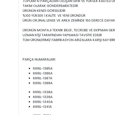
TOPLAM 10 PARÇADAN OLUŞAN SIFIR VE YÜKSEK KALİTELİ 
TAKIM OLARAK GÖNDERİLMEKTEDİR.
ÜRÜNÜN KENDİ GÖRSELİDİR.
%100 YÜKSEK 1.KALİTE VE YENİ ÜRÜNDÜR.
ÜRÜN ORJİNAL LENSE VE ARKA ZEMİNDE 150 DERECE DAYAN
ÜRÜNÜN MONTAJI TEKNİK BİLGİ , TECRÜBE VE EKİPMAN GER
UZMAN KİŞİ TARAFINDAN YAPILMASI TAVSİYE EDİLİR.
TÜM ÜRÜNLERİMİZ FABRİKASYON ARIZALARA KARŞI 6AY BİRE
PARÇA NUMARALARI:
6916L-1385A
6916L-1386A
6916L-1387A
6916L-1388A
6916L-1338A
6916L-1339A
6916L-1340A
6916L-1341A