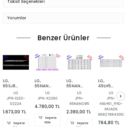
Taksit Seçenekleri
Yorumlar
Benzer Ürünler
LG,
LG,
LG,
LG,
65SJ850V,
65NANO90UPA,
65NANO916NA,
49LH570V,
LED BAR,
LED BAR,
LED BAR,
49LH5700,
LG
LG
LG
LG
BACKLIGHT,
BACKLIGHT,
BACKLIGHT,
LED BAR
JPN-ELED-
JPN-X2260
JPN-
JPN-
6922L-
65NANO90
SSC_Y20_SlimDRT_65NANO
,
0222A
65NANO85
49LH51_FHD-
0222A,
SSC_Y21_SlimDRT_65NANO90
49LH51_FHD_
4.780,00 TL
MUADIL
6916L2879A,
49LH51_FHD_
1.673,00 TL
2.390,00 TL
868279843053
6916L2873A,
SSC_49inch
Sepete
65'' V17
SSC
764,80 TL
Ekle
Sepete
Sepete
AS1
49inch