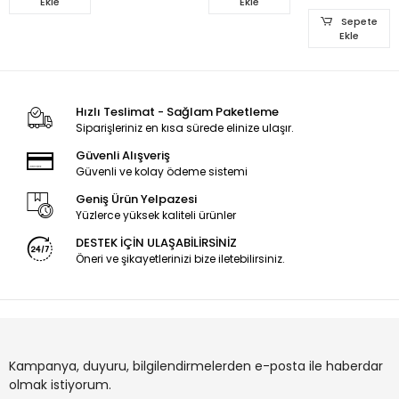
Ekle
Ekle
2879,
FHD_B_REV0
Sepete
2873
Ekle
Hızlı Teslimat - Sağlam Paketleme
Siparişleriniz en kısa sürede elinize ulaşır.
Güvenli Alışveriş
Güvenli ve kolay ödeme sistemi
Geniş Ürün Yelpazesi
Yüzlerce yüksek kaliteli ürünler
DESTEK İÇİN ULAŞABİLİRSİNİZ
Öneri ve şikayetlerinizi bize iletebilirsiniz.
Kampanya, duyuru, bilgilendirmelerden e-posta ile haberdar
olmak istiyorum.