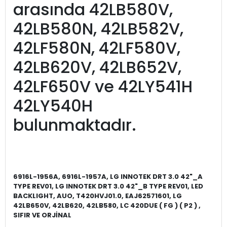
arasında 42LB580V,
42LB580N, 42LB582V,
42LF580N, 42LF580V,
42LB620V, 42LB652V,
42LF650V ve 42LY541H
42LY540H
bulunmaktadır.
6916L-1956A, 6916L-1957A, LG INNOTEK DRT 3.0 42"_A
TYPE REV01, LG INNOTEK DRT 3.0 42"_B TYPE REV01, LED
BACKLIGHT, AUO, T420HVJ01.0, EAJ62571601, LG
42LB650V, 42LB620, 42LB580, LC 420DUE ( FG ) ( P2 ) ,
SIFIR VE ORJİNAL