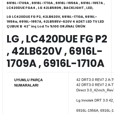
6916L-1709A , 6916L-1710A , 6916L-1956A , 6916L-1957A ,
LC420DUE FGA4 , LG 42LB580N , BACKLIGHT , LED,
LG LC420DUE FG P2, 42LB620V, 6916L-1710A, 6916L-
1956a, 6916L-1957A, 42LB585V-620V 4 ADET LED TV LED
ÇUBUK B 42'' inç Lcd Tv %100 ORJİNAL ÜRÜN
LG , LC420DUE FG P2
, 42LB620V , 6916L-
1709A , 6916L-1710A
42 DRT3.0 REV7 2 A-T
UYUMLU PARÇA
42 DRT3.0 REV7 2 A-T
NUMARALARI
Direct 3.0_42ınch_Re
Lg Innotek DRT 3.0 4
6916L-1956A, 6916L-1