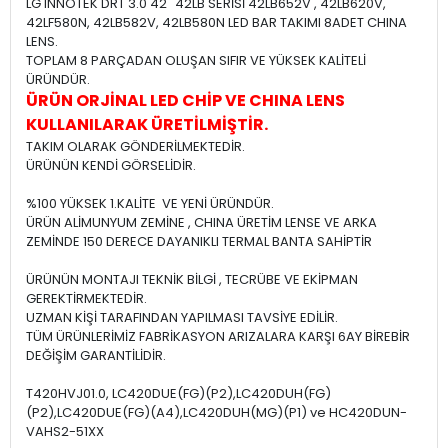
LG INNOTEK DRT 3.0 42" 42LB SERİSİ 42LB652V , 42LB620V,
42LF580N, 42LB582V, 42LB580N LED BAR TAKIMI 8ADET CHINA
LENS.
TOPLAM 8 PARÇADAN OLUŞAN SIFIR VE YÜKSEK KALİTELİ
ÜRÜNDÜR.
ÜRÜN ORJİNAL LED CHİP VE CHINA LENS
KULLANILARAK ÜRETİLMİŞTİR.
TAKIM OLARAK GÖNDERİLMEKTEDİR.
ÜRÜNÜN KENDİ GÖRSELİDİR.
%100 YÜKSEK 1.KALİTE VE YENİ ÜRÜNDÜR.
ÜRÜN ALİMUNYUM ZEMİNE , CHINA ÜRETİM LENSE VE ARKA
ZEMİNDE 150 DERECE DAYANIKLI TERMAL BANTA SAHİPTİR
ÜRÜNÜN MONTAJI TEKNİK BİLGİ , TECRÜBE VE EKİPMAN
GEREKTİRMEKTEDİR.
UZMAN KİŞİ TARAFINDAN YAPILMASI TAVSİYE EDİLİR.
TÜM ÜRÜNLERİMİZ FABRİKASYON ARIZALARA KARŞI 6AY BİREBİR
DEĞİŞİM GARANTİLİDİR.
T420HVJ01.0, LC420DUE(FG)(P2),LC420DUH(FG)
(P2),LC420DUE(FG)(A4),LC420DUH(MG)(P1) ve HC420DUN-
VAHS2-51XX