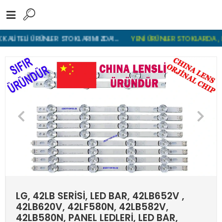
TELİ ÜRÜNLER STOKLARIMIZDA!...
YENİ ÜRÜNLER STOKLARDA , LGP 
LG, 42LB SERİSİ, LED BAR, 42LB652V ,
42LB620V, 42LF580N, 42LB582V,
42LB580N, PANEL LEDLERİ, LED BAR,