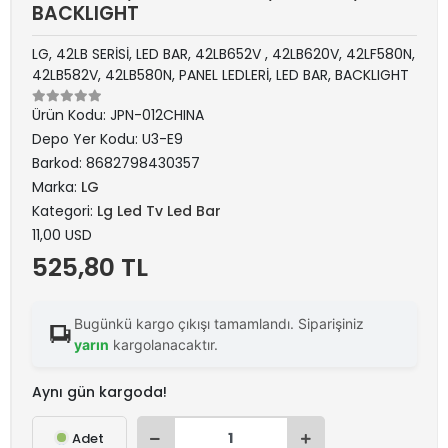
BACKLIGHT
LG, 42LB SERİSİ, LED BAR, 42LB652V , 42LB620V, 42LF580N,
42LB582V, 42LB580N, PANEL LEDLERİ, LED BAR, BACKLIGHT
Ürün Kodu:
JPN-012CHINA
Depo Yer Kodu:
U3-E9
Barkod:
8682798430357
Marka:
LG
Kategori:
Lg Led Tv Led Bar
11,00 USD
525,80 TL
Bugünkü kargo çıkışı tamamlandı. Siparişiniz
yarın
kargolanacaktır.
Aynı gün kargoda!
Adet