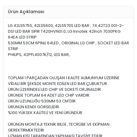
Ürün Açıklaması
LG 42LS575S, 42LS5600, 42LS570S LED BAR , 74.42T23.001-2-
DS1 LED BAR SIFIR T420HVN01.0, LG Innotek 42İnch 7030PKG
64EA LED STRIP
530MM 53CM 6PINLI 64LED , ORIGINAL LG CHIP , SOCKET LED BAR
STRIP
PHILIPS, 42PFL4007K/12, LED BAR,
42PFL3507FZ2A, 42PFL3507H/12FZ2A , LED BAR, BACKLIGHT,
TOPLAM 1 PARÇADAN OLUŞAN 1.KALİTE ALİMUNYUM ÜZERİNE
VİDALI BİR ŞEKİLDE MONTE EDİLEN LED BAR ÇUBUKTUR.
ÜRÜN ÜZERİNDELİ LED CHIP VE SOKETİ ORJİNALDİR.
ÜRÜNDE TOPLAM 64 ADET LED CHIP VARDIR.
ÜRÜN UZUNLUĞU 530MM 53 CM'DİR.
ÜRÜNÜN KENDİ GÖRSELİDİR.
%100 YÜKSEK KALİTELİ VE YENİ ÜRÜNDÜR.
ÜRÜNÜN MONTAJI TEKNİK BİLGİ , TECRÜBE VE EKİPMAN
GEREKTİRMEKTEDİR.
UZMAN KİŞİ TARAFINDAN YAPILMASI TAVSİYE EDİLİR.