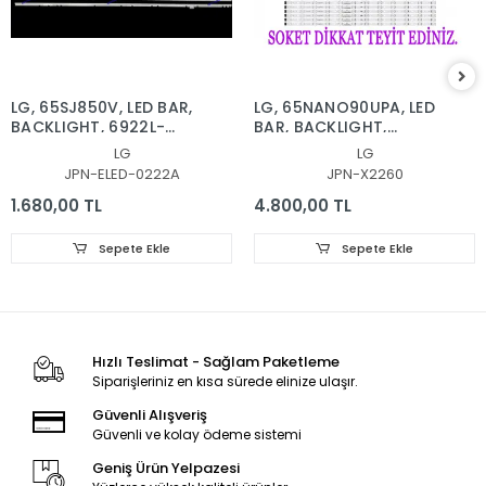
LG, 65SJ850V, LED BAR,
LG, 65NANO90UPA, LED
BACKLIGHT, 6922L-
BAR, BACKLIGHT,
0222A, 6916L2879A,
65NANO90
LG
LG
6916L2873A, 65'' V17
SSC_Y21_SlimDRT_65NANO
JPN-ELED-0222A
JPN-X2260
AS1 2879, 2873
1.680,00 TL
4.800,00 TL
Sepete Ekle
Sepete Ekle
Hızlı Teslimat - Sağlam Paketleme
Siparişleriniz en kısa sürede elinize ulaşır.
Güvenli Alışveriş
Güvenli ve kolay ödeme sistemi
Geniş Ürün Yelpazesi