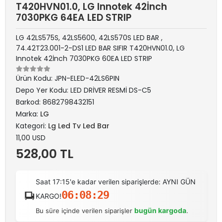
T420HVN01.0, LG Innotek 42İnch
7030PKG 64EA LED STRIP
LG 42LS575S, 42LS5600, 42LS570S LED BAR ,
74.42T23.001-2-DS1 LED BAR SIFIR T420HVN01.0, LG
Innotek 42İnch 7030PKG 60EA LED STRIP
Ürün Kodu:
JPN-ELED-42LS6PIN
Depo Yer Kodu:
LED DRİVER RESMİ DS-C5
Barkod:
8682798432151
Marka:
LG
Kategori:
Lg Led Tv Led Bar
11,00 USD
528,00 TL
Saat 17:15'e kadar verilen siparişlerde: AYNI GÜN
06:08:29
KARGO!
bugün kargoda
Bu süre içinde verilen siparişler
.