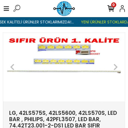
0
K KALİTELİ ÜRÜNLER STOKLARIMIZDA!...
YENİ ÜRÜNLER STOKLARDA ,
LG, 42LS575S, 42LS5600, 42LS570S, LED
BAR , PHILIPS, 42PFL3507, LED BAR,
74.42T23.001-2-DS1 LED BAR SIFIR